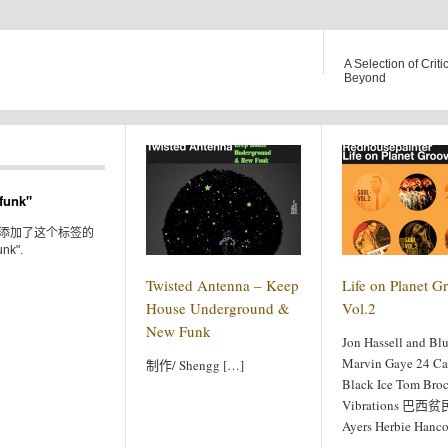
A Selection of Criti
Beyond
unk"
添加了这个标签的
nk".
Twisted Antenna – Keep
Life on Planet G
House Underground &
Vol.2
New Funk
Jon Hassell and Bl
Marvin Gaye 24 Ca
制作/ Shengg […]
Black Ice Tom Bro
Vibrations 巴西贫
Ayers Herbie Hanc