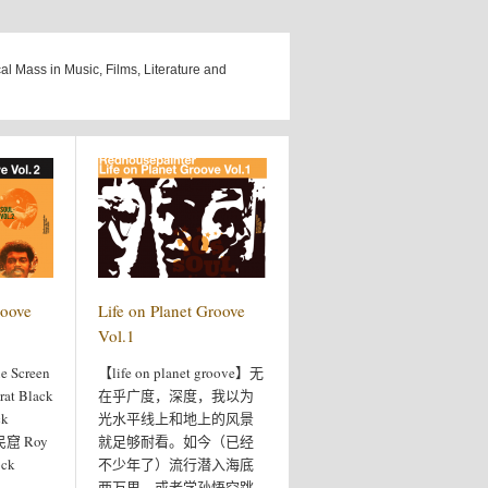
cal Mass in Music, Films, Literature and
roove
Life on Planet Groove
Vol.1
ue Screen
【life on planet groove】无
rat Black
在乎广度，深度，我以为
ck
光水平线上和地上的风景
民窟 Roy
就足够耐看。如今（已经
ock
不少年了）流行潜入海底
两万里，或者学孙悟空跳