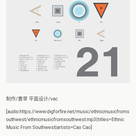
制作/曹草 平面设计/vac
[audio:https://www.digforfire.net/music/ethnicmusicfroms
outhwest/ethnicmusicfromsouthwest.mp3|titles=Ethnic
Music From Southwest|artists=Cao Cao]