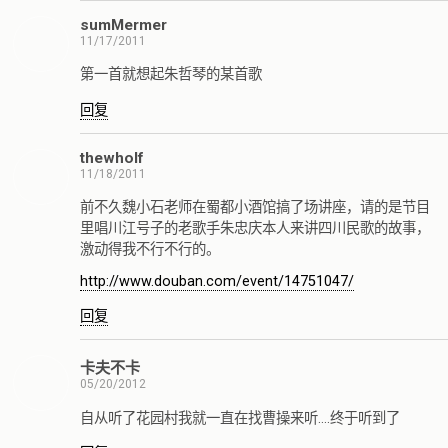
sumMermer
11/17/2011
第一首就想起朱哲琴的某首歌
回复
thewholf
11/18/2011
前不久魏小石老师在蜀都小酒馆搞了场讲座，请的是节目
里唱川江号子的老歌手朱忠庆本人来讲四川民歌的故事，
激动得我不行不行的。
http://www.douban.com/event/14751047/
回复
卡夫不卡
05/20/2012
自从听了花园村我就一直在找曹操来听….终于听到了