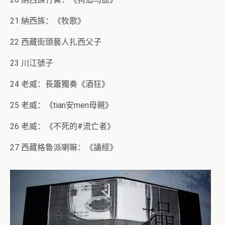
21 納西族：《牧歌》
22 西藏街頭藝人扎西父子
23 川江號子
24 老威：長簫獨奏《酒狂》
25 老威：《tian安men母親》
26 老威：《不死的#流亡者》
27 西藏格魯派喇嘛：《誦經》