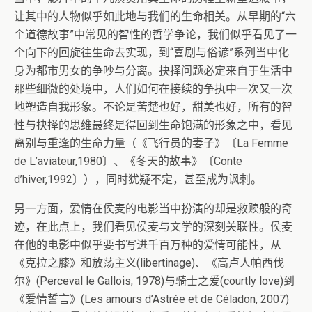
让其中的人物似乎如此地与我们的生命相关。从早期的“六
个道德故事”中常见的智性的哲学争论，我们似乎看见了一
个向下的回旋往生命去实现，到“喜剧与俗谚”系列当中化
身为都市男女的争吵与分离。抉择问题必定来自于生活中
那些细微的处境中，人们如何在接续的争执中一次又一次
地塑造自我形象。不论是苦楚也好，甜美也好，所有的智
性与抉择的思维最终是得回到生命饱满的形象之中，看见
离别与重逢的生命力量（《飞行员的妻子》〔La Femme
de L’aviateur,1980〕、《冬天的故事》〔Conte
d’hiver,1992〕），同时犹疑不定，甚至成为讽刺。
另一方面，爱情在侯麦的电影当中扮演的却是救赎般的奇
迹，在此点上，我们看见侯麦与文学的深刻关联性。侯麦
在他的电影中似乎要书写进千百万种的爱情可能性，从
《克拉之膝》和放荡主义(libertinage)、《高卢人帕西伐
尔》(Perceval le Gallois, 1978)与骑士之爱(courtly love)到
《爱情誓言》(Les amours d’Astrée et de Céladon, 2007)