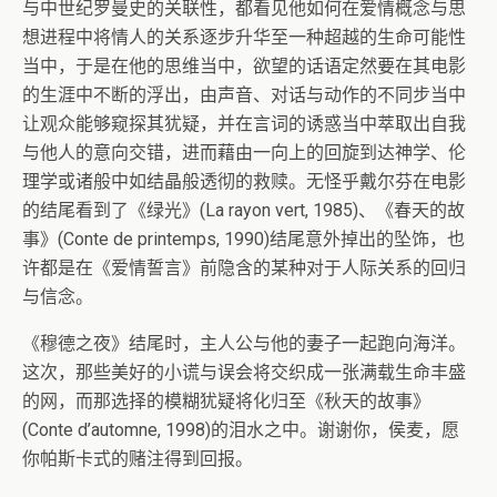
与中世纪罗曼史的关联性，都看见他如何在爱情概念与思
想进程中将情人的关系逐步升华至一种超越的生命可能性
当中，于是在他的思维当中，欲望的话语定然要在其电影
的生涯中不断的浮出，由声音、对话与动作的不同步当中
让观众能够窥探其犹疑，并在言词的诱惑当中萃取出自我
与他人的意向交错，进而藉由一向上的回旋到达神学、伦
理学或诸般中如结晶般透彻的救赎。无怪乎戴尔芬在电影
的结尾看到了《绿光》(La rayon vert, 1985)、《春天的故
事》(Conte de printemps, 1990)结尾意外掉出的坠饰，也
许都是在《爱情誓言》前隐含的某种对于人际关系的回归
与信念。
《穆德之夜》结尾时，主人公与他的妻子一起跑向海洋。
这次，那些美好的小谎与误会将交织成一张满载生命丰盛
的网，而那选择的模糊犹疑将化归至《秋天的故事》
(Conte d’automne, 1998)的泪水之中。谢谢你，侯麦，愿
你帕斯卡式的赌注得到回报。