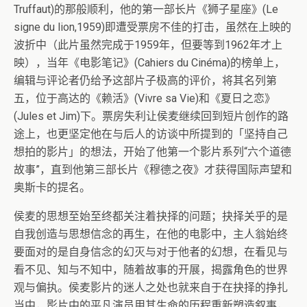
Truffaut)的那般顺利，他的第一部长片《狮子星座》(Le
signe du lion,1959)即遭受票房不佳的打击，虽然在上映的
波折中（此片虽然完成于1959年，但要等到1962年才上
映），当年《电影笔记》(Cahiers du Cinéma)的榜单上，
编辑与评论者仍给予这部片子极高的评价，将其名列第
五，位于高达的《赖活》(Vivre sa Vie)和《夏日之恋》
(Jules et Jim)下。票房失利让侯麦继续回到短片创作的路
途上，也更坚定他在与后人的访谈中所提到的「坚持自己
想拍的影片」的想法，开始了他第一个影片系列“六个道德
故事”，直到他第三部长片《穆德之夜》才获得国际声望和
奥斯卡的提名。
侯麦的思想至始至终都关注着抉择的问题；抉择关乎的是
自我创造与思想信念的再生，在他的电影中，主人翁始终
要面对的是自身信念的幻灭与对于他者的幻想，在看见与
看不见、知与不知中，随着故事的开展，揭露角色的世界
观与偏执。侯麦影片的迷人之处也就来自于在抉择的挣扎
当中，影片中的平凡演员用其生命的历程重新塑造叙事，