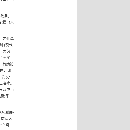
有教条，
能看出来
，为什么
泰特现代
，因为一
“卖淫”
果，有她给
媒体，请
，会发生
医治疗。
乐队成员
的破坏
从威廉·
，这两人
一个问