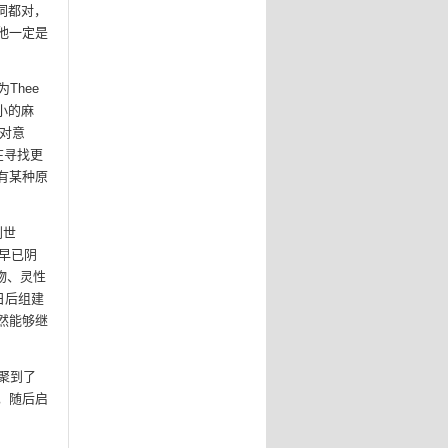
词都对，
他一定是
Thee
不小的麻
，对意
在寻找更
有某种原
创世
人早已阴
物、灵性
日后组建
，仍然能够继
聚到了
，随后启