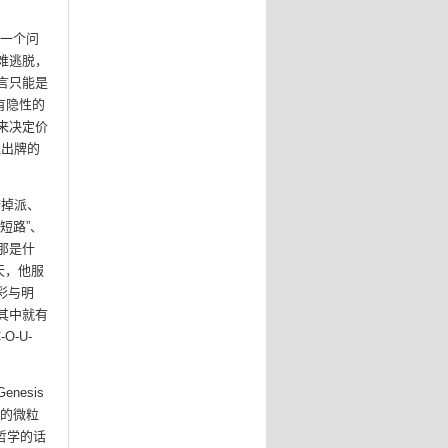
的一个问
难逃脱，
言只能是
有隐性的
来决定价
理出牌的
垮掉派、
短路”、
那是什
天，他服
彩与明
其中就有
-O-U-
esis
秘的微粒
度哲学的话