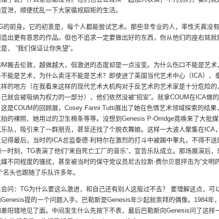
由宣泄，顺便扰乱一下大家循规蹈矩的生活。
TG的前身。它的初衷是，每个人都能尝试艺术。那些非专业的人，率性天真没
创造出更有意思的作品。但也不追求一定要做出好的东西，你从他们的座右铭就
是， “我们保证让你失望”。
OUM搬去伦敦，越做越大，但激进的态度却是一点没变。为什么伤口不能是艺术
条不能是艺术，为什么卖淫不能是艺术？即使进了英国当代艺术中心（ICA）、
这样的地方（在我看来这样的现代艺术大机构对于反艺术的艺术家是十分危险的
己就会被吸纳为权力的一部分），他们依然没被“招安”。就拿COUM在ICA做的 
这是COUM的回顾展，Cosey Fanni Tutti展出了她在色情艺术领域探索的结
拍的裸照、她用过的卫生棉条等等。没想到Genesis P-Orridge竟唤来了大批
克乐队，吸引来了一群朋克，甚至还找了个脱衣舞娘。这样一大波人聚集在ICA
记得最后，当时的ICA总监泰德·利特尔在激烈的打斗中被踢中睾丸，不得不送
一时刻，TG表演了他们“来自死亡工厂的音乐”，宣告乐队成立。那场展演后，
纸媒不同程度的骚扰，甚至被当时的保守党议员尼古拉斯·费尔贝恩抨击为“文明
个名头也跟随了乐队许多年。
会问：TG为什么要这么激进，和自己还有别人这般过不去？ 要理解这点，可以
Genesis提的一个问题入手。巴勒斯是Genesis年少起就崇拜的偶像。1984年
差阳错地见了面。中间发生什么先按下不表，最后巴勒斯向Genesis问了这样