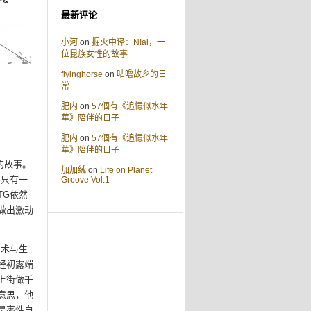
最新评论
小河
on
掘火中译：N!ai，一
位昆族女性的故事
flyinghorse
on
咕噜故乡的日
常
肥内
on
57個有《追憶似水年
華》陪伴的日子
肥内
on
57個有《追憶似水年
華》陪伴的日子
ns的故事。
加加绒
on
Life on Planet
实只有一
Groove Vol.1
TG依然
做出激动
艺术与生
经初露端
上街做千
意思，他
是率性自