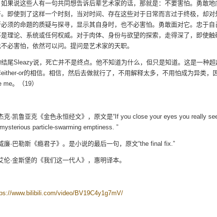
，如果说这些人有一句共同想告诉后辈艺术家的话，那就是：不要害怕。勇敢地
开。即使到了这样一个时刻，当对时间、存在这些对于日常而言过于终极，却对
所必须的命题的质疑与探寻，显示其自身时，也不必害怕。勇敢面对它。忠于自
不是理论、系统或任何权威。对于肉体、身份与欲望的探索，走得深了，即使触
也不必害怕，依然可以问。提问是艺术家的天职。
结尾Sleazy说，死亡并不是终点。他不知道为什么，但只是知道。这是一种超
either-or的相信。相信，然后去做就行了，不用解释太多，不用怕成为异类，
ike me。（19）
杰克·凯鲁亚克《金色永恒经文》，原文是“If you close your eyes you really see
e: mysterious particle-swarming emptiness. ”
自威廉·巴勒斯《瘾君子》。是小说的最后一句，原文“the final fix.”
摘自艾伦·金斯堡的《我们这一代人》，惠明译本。
tps://www.bilibili.com/video/BV19C4y1g7mV/