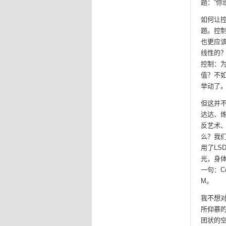
题：“你现
如何让控
题。控
也更应
线性的？
控制：
值？不
举动了
但这并
达达、
反艺术
么？我们
用了L
光，身
一句：Cos
M。
我不想对
所仰慕
团状的空