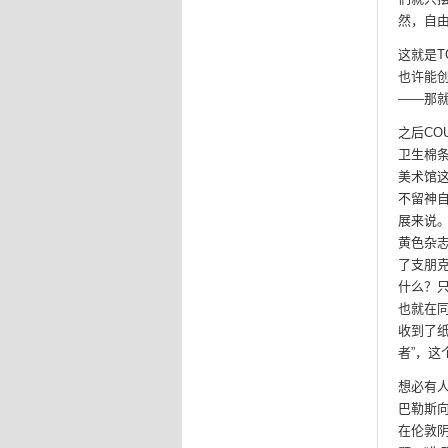
然，自
这就是
也许能
——那就
之后C
卫生棉
美术馆
不留神自
展来说。
黄色杂志
了支朋
什么？只
也就在同
收到了
者”，这
想必有人
巴勒斯向
在伦敦阴