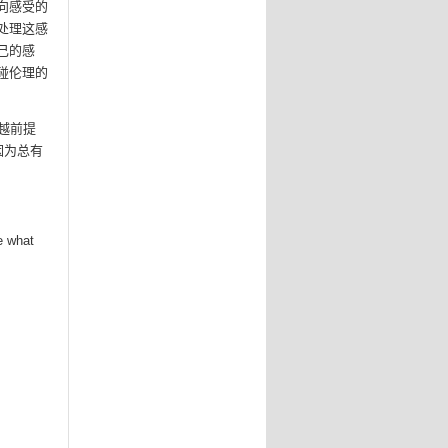
向感受的
处理这感
己的感
碰伦理的
越前提
因为总有
 what