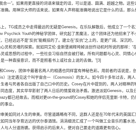
梵我合一”。如果用更直接的词语来锚定的话，可以是道、圆满、超越之物。这些
不准确。用禅宗大师的话来说，如果有人声称能准确地说出它是什么的话，那么
上，TG成员之中走得最远的无疑是Genesis。在乐队解散后，他成立了一个名为
le ov Psychick Youth的神秘学团体，研究起了黑魔法，这个团体还为他招来了
，已经远远不是“反抗”能概括的了。建立在“反抗”之上的，是更广阔、深沉的
始心灵和灵魂的探索。就如同艾伦·金斯堡阐释垮掉派创作动机时所说的那样：“
心灵或思想的过程中，一些社会习俗自然会被打破。所有问题都与心灵、同情心
是一种直接意识，而不是照着书上或社会上说的去做。”[3]
sis和Cosey，团体中最著名两人的相遇也同样富有神秘色彩。用前者的话说是，
esis）注定遇见这个叫宇宙合一（Cosmosis）的女人。如今四十多年过去，两
生者与死者各自出版了自己口中的历史。Cosey在片中提到的，两人对精神药
同态度，其实早早影射了两人日后的情爱政治矛盾。激进派如Genesis，以及
Sleazy都已经故去。而相对更on-the-ground的Cosey和她的伴侣克里斯·卡特
间的事业。
的审美如同对人生的审美。尽管道路略有不同，这群人还是在70年代末的英国汇
就如同当年孕育达达的伏尔泰酒馆。涓涓细流汇成了一个叫做工业音乐的蓄水池
，人与人分道扬镳。获得启示的后来人，便对自己要走的道路更有信心。