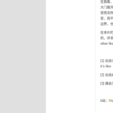
在我看
大门敞
受而言
受，而
边界，
在本片的
的，并非
other l
[1] 出自
it’s lik
[2] 出
[3] 
b站：
ht