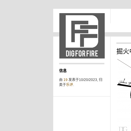
掘火
信息
由
19
发表于10/20/2023, 归
类于
乐评
.