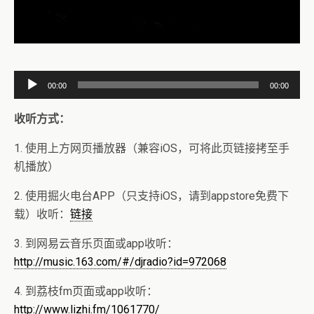
音
00:00
00:00
频
播
收听方式：
放
1. 使用上方网页播放器（兼容iOS，可将此页链接拷至手
器
机播放）
2. 使用掘火电台APP（只支持iOS，请到appstore免费下
载）收听：
链接
3. 到网易云音乐页面或app收听：
http://music.163.com/#/djradio?id=972068
4. 到荔枝fm页面或app收听：
http://www.lizhi.fm/1061770/