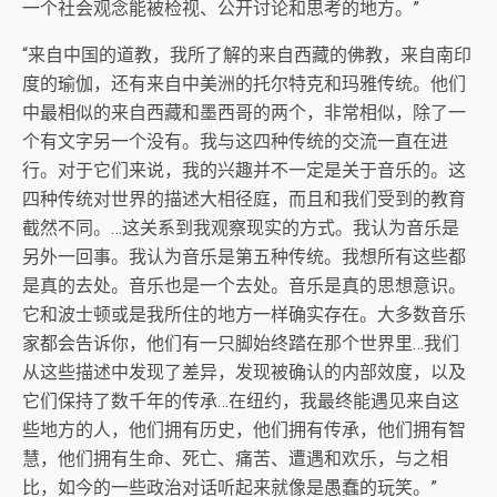
一个社会观念能被检视、公开讨论和思考的地方。”
“来自中国的道教，我所了解的来自西藏的佛教，来自南印
度的瑜伽，还有来自中美洲的托尔特克和玛雅传统。他们
中最相似的来自西藏和墨西哥的两个，非常相似，除了一
个有文字另一个没有。我与这四种传统的交流一直在进
行。对于它们来说，我的兴趣并不一定是关于音乐的。这
四种传统对世界的描述大相径庭，而且和我们受到的教育
截然不同。…这关系到我观察现实的方式。我认为音乐是
另外一回事。我认为音乐是第五种传统。我想所有这些都
是真的去处。音乐也是一个去处。音乐是真的思想意识。
它和波士顿或是我所住的地方一样确实存在。大多数音乐
家都会告诉你，他们有一只脚始终踏在那个世界里…我们
从这些描述中发现了差异，发现被确认的内部效度，以及
它们保持了数千年的传承…在纽约，我最终能遇见来自这
些地方的人，他们拥有历史，他们拥有传承，他们拥有智
慧，他们拥有生命、死亡、痛苦、遭遇和欢乐，与之相
比，如今的一些政治对话听起来就像是愚蠢的玩笑。”