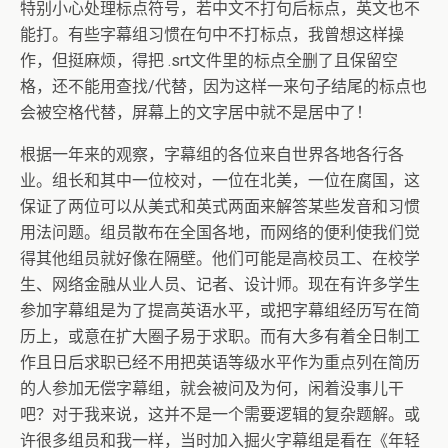
特别小心处理标点符号，若中文不打句后标点，英文也不
能打。有些字幕组习惯在句中不打标点，我曾想这样操
作，但挺麻烦，得把 .srt文件里的标点全删了且保留空
格，还不能用查找/代替，因为这样一来句子结尾的标点也
会被空格代替，屏幕上的文字居中就不是居中了！
根据一年来的观察，字幕组的各位来自世界各地各行各
业。组长和其中一位校对，一位在北美，一位在腐国，这
保证了两位可以从美式和英式两面来解答某些发音和习惯
用法问题。组员散布在全国各地，而网络的便利使我们觉
得其他组员就好像在隔壁。他们可能是高校员工、在校学
生、网络金融从业人员、记者、设计师。现在有许多学生
参加字幕组是为了提高英语水平，或把字幕组经历写在简
历上，或意在扩大圈子易于求职。而有大多有着全日制工
作且日后求职已经不用把英语等级水平作为重点列在简历
的人参加无偿字幕组，就会被问及为何，闲着没事儿干
吧？对于我来说，这并不是一个需要逻辑的复杂题解。或
许很多组员和我一样，当时加入掘火字幕组是看在《年轻