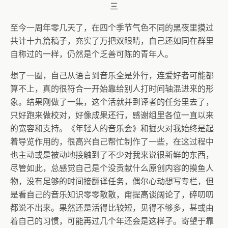
三
至今一周年零几天了，在四个季节气色不同的黑夜里摸过
共计十九篇稿子，充实了万把双眼睛，自己还如同在群里
自称过的一样，仍然是个乏善可陈的青年人。
想了一圈，自己从语言到音乐全是外行，连爱好者可能都
算不上，真的很符合一开始靠给别人打时间轴混进来的形
象。结果刚做了一集，这个活就并到译者的任务里去了，
只好跑来做校对，好像成果还行，感谢组里各位一直以来
的宽容和支持。《年轻人的音乐会》和掘火对我始终是起
着导览作用的，很高兴自己帮忙制作了一些，在这过程中
也主动或是被动地接触到了不少对我来说很新鲜的东西，
尽管如此，总感觉自己是个没贡献什么原创内容的摸鱼人
物，没有足够的时间接翻译任务，偶尔心动想写专栏，但
是看自己的音乐知识零零散散，甭提高谈阔论了，碎叨叨
都说不出来。果然还是活得比较短，见得不够多，甚或由
着自己的习惯，可能再过几个年还会是这样子。寄望于靠