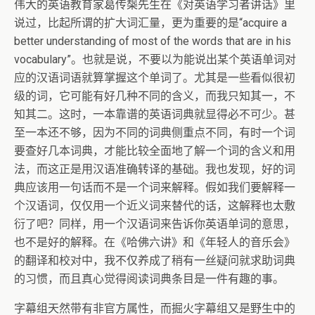
伟大的英语教育家葛传椝先生在《对英语学习者讲话》里
说过，比起所谓的扩大词汇量，更为重要的是“acquire a
better understanding of most of the words that are in his
vocabulary”。也就是说，不要以为能说出某个英语单词对
应的汉语词语就算掌握这个单词了。尤其是一些看似很初
级的词，它可能有好几种不同的含义，而我只知其一，不
知其二。这时，一本靠谱的英语词典就显得必不可少。甚
至一本还不够，因为不同的词典侧重点不同，有时一个词
要查好几本词典，才能比较全面地了解一个词的含义和用
法，而这正是用汉语准确转译的基础。我也发现，好的词
典应该用一句话而不是一个词来解释。假如我们要解释一
个汉语词，仅仅用一个近义词来替代的话，这解释也太敷
衍了吧？同样，用一个汉语词来告诉你英语单词的意思，
也不是好的解释。在《哈佛六讲》和《年轻人的音乐会》
的翻译和校对中，我不仅养成了稍有一丝疑问就求助词典
的习惯，而且真心觉得阅读词典条目是一件有趣的事。
字幕组天然带有非官方属性，而掘火字幕组又是野生中的