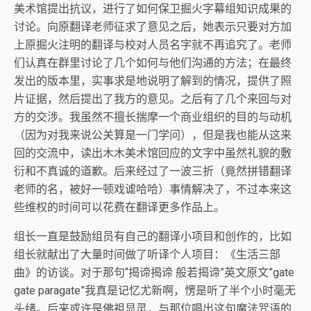
美术馆提出抗议，进行了如何保卫掘火字幕组知识成果的
讨论。向原翻译老师征求了意见之后，她表示只要对方加
上原掘火注明的翻译与校对人员名字就不再追究了。老师
们认真在群里讨论了几个如何与他们沟通的方法；在最终
发出的版本里，实事求是地说明了解到的情况，提供了照
片证据，然后提出了我方的意见。之后有了几个来回与对
方的交涉。我虽然不擅长揣摩一个商业组织的目的与动机
（因为对我来说公关算是一门学问），但是我也能从这来
回的交流中，读出木木美术馆回应的文字中虽然礼貌的敷
衍和不真诚的道歉。后来经过了一波三折（竟然拼错翻译
老师的名，被好一顿戏谑哈哈）事情解决了，不过本来这
些维权的时间可以花费在翻译更多作品上。
组长一直是鼓励组员有自己的翻译小项目和创作的，比如
组长就献出了大量时间做了听译个人项目：《生活三部
曲》的访谈。对于那句“揭谛揭谛 般若揭谛”英文原文”gate
gate paragate”我真是记忆尤新啊，愣是听了半个小时毫无
头绪。后来或许是佛祖显灵，与那位唱出这句魔法咒语的