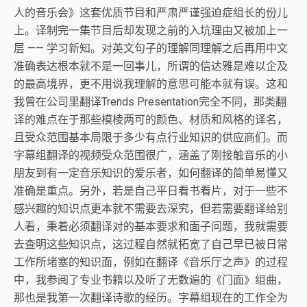
人的音乐会》这套优质节目和严肃严谨强迫症组长的份儿
上。译制完一集节目后却发现之前的入坑理由又被加上一
层 —— 学习新知。对英文句子的理解同理解之后再用中文
准确表达根本就不是一回事儿，所谓的信达雅是难以企及
的最高境界，更不用说我理解的意思可能本就有误。这和
我曾在公司里翻译Trends Presentation完全不同，那类翻
译的难点在于那些模棱两可的颜色、材质和风格的译名，
且受众范围基本局限于多少有点行业知识的供应商们。而
字幕组翻译的视频受众范围很广，涵盖了刚接触音乐的小
朋友到有一定音乐知识的爱乐者，如何翻译的简单易懂又
准确是重点。另外，若是自己平日看书看片，对于一些不
感兴趣的知识点更本就不需要去深究，但若需要翻译给别
人看，秉着必须翻译对的基本要求和面子问题，我就需要
去查明这些知识点，这过程自然就拓宽了自己早已被日常
工作所堵塞的知识面，例如在翻译《音乐厅之声》的过程
中，我参阅了专业书籍以及听了无数遍的《门面》组曲，
那也是我第一次翻译诗歌的经历。字幕组现在的工作全为