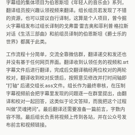
字幕组的集体项目为伯恩斯坦《年轻人的音乐会》系列，
翻译组员按兴趣认领视频来翻译。组长组员若发现了不错
的资源，也可以提议自行译制，这算是个人项目，曾今掘
火字幕组发布过组长译制的戈弗雷·雷吉奥和菲利普·格拉斯
对话《生活三部曲》和前组员译制的伯恩斯坦《爵士乐的
世界》都属于此类。
工作流程十分简单，交流全靠微信群，翻译递交和发还也
并没有基于任何网页界面。翻译收到认领任务的视频和.srt
字幕文件后进行翻译，完成后交翻译稿经两位校对的两轮
校对，翻译收到校对反馈后，按照意见修改并打时间轴即
“打轴” 后递交组长.ass文件。组长作为最终审核，在压制
字幕视频前会把字幕里发现的问题逐一在群里提出，由翻
译和校对一起回答，这类似于论文答辩，而我把这个过程
叫做“灵魂拷问”。最后翻译还需要准备一篇前言，字数内
容不限。最后组长负责将视频上传到各站，并在公众号发
布前言和视频链接。