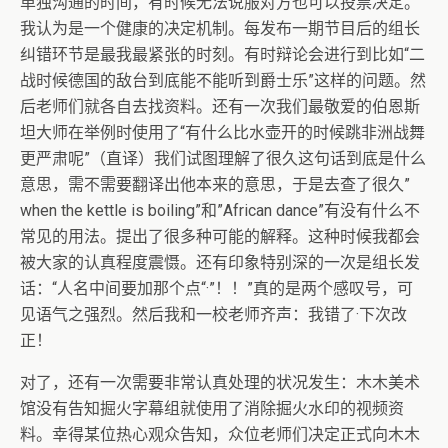
单独沟通的时间，有时候无法说服对方也可以投票决定。
我认为是一个健康的决定机制。每发布一期节目后的组长
纠错环节是最我最紧张的时刻。有时辩论会进行到比如“二
战时候德国的敌台到底能不能听到爵士乐”这样的问题。然
后老师们就各自去找资料。还有一次我们最敬爱的伯恩斯
坦大师在举例时使用了“有什么比水壶开的时候跳非洲战舞
更严肃呢”（直译）我们试图理解了很久这句话到底是什么
意思，需不需要翻译出他本来的意思，于是去查了很久”
when the kettle is boiling”和”African dance”有没有什么不
常见的用法。提出了很多种可能的解释。这种时候我都会
被大家的认真程度震慑。还有印象特别深的一次是组长发
话：“人名中间要加那个点“·”！！”真的是两个感叹号，可
见语气之强烈。然后我和一校老师齐声：我错了·下次改
正！
对了，还有一次需要非常认真处理的状况发生：木木美术
馆没有告知掘火字幕组就使用了消除掘火水印的视频资
料。幸得某位热心观众告知，众位老师们决定正式向木木