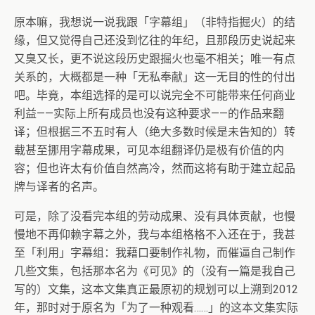
原本嘛，我想说一说我跟「字幕组」（非特指掘火）的结
缘，但又觉得自己还没到忆往的年纪，且那段历史说起来
又臭又长，更不说这段历史跟掘火也毫不相关；唯一有点
关系的，大概都是一种「无私奉献」这一无目的性的付出
吧。毕竟，本组选择的是可以说完全不可能带来任何商业
利益——实际上所有成员也没有这种要求——的作品来翻
译；但根据三不五时有人（绝大多数时候是未告知的）转
载甚至挪用字幕成果，可见本组翻译仍是极有价值的内
容；但也许太有价值自然高冷，然而这将有助于建立起品
牌与译者的名声。
可是，除了没看完本组的劳动成果、没有具体贡献，也慢
慢地不再仰赖字幕之外，我与本组格格不入还在于，我甚
至「利用」字幕组：我藉口要制作礼物，而催逼自己制作
几些文集，包括那本名为《可见》的（没有一篇是我自己
写的）文集，这本文集真正最原初的规划可以上溯到2012
年，那时对于原名为「为了一种观看……」的这本文集实际