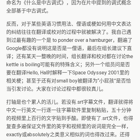
命名为《什么是中古调式》，因为在片中提到的调式概念
全部基于中古调式。
反而，对于某些英语习惯用法、俚语或梗如何用中文表达
的纠结往往在翻译或校对的过程中就被解决了。我自己遇
到过最有趣的一个是 to ponder over a hamburger，翻遍了
Google都没有说明这是否是一俚语，最后在组长建议下直
译；还有某天一整晚的时间，组长翻译和校对都在讨论the
kettle is boiling可能有的特殊含义；另外一个组员问是否
要在翻译Hello, Hal时解释一下Space Odyssey 2001里的
相关梗；甚至于还有对small boy被翻译为“小屁孩”是否恰
当引发讨论。大家在讨论过程中都很较真儿。
打轴是也个累人的活儿。若没有.srt字幕文件，翻译就得将
中文一行英文一行逐一往字幕软件里复制粘贴，五十分钟
的视频里上百行的文字贴到手酸。即使有了.srt文件，也得
复查多遍保证文件里的英字和视频里的说词是完全一样，
exactly或absolutely之类意义相似的词也得改过来。还得