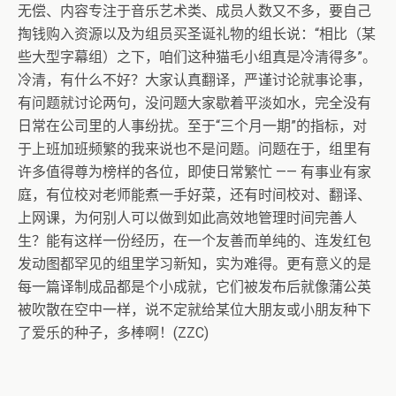
无偿、内容专注于音乐艺术类、成员人数又不多，要自己
掏钱购入资源以及为组员买圣诞礼物的组长说：“相比（某
些大型字幕组）之下，咱们这种猫毛小组真是冷清得多”。
冷清，有什么不好？大家认真翻译，严谨讨论就事论事，
有问题就讨论两句，没问题大家歇着平淡如水，完全没有
日常在公司里的人事纷扰。至于“三个月一期”的指标，对
于上班加班频繁的我来说也不是问题。问题在于，组里有
许多值得尊为榜样的各位，即使日常繁忙 —— 有事业有家
庭，有位校对老师能煮一手好菜，还有时间校对、翻译、
上网课，为何别人可以做到如此高效地管理时间完善人
生？能有这样一份经历，在一个友善而单纯的、连发红包
发动图都罕见的组里学习新知，实为难得。更有意义的是
每一篇译制成品都是个小成就，它们被发布后就像蒲公英
被吹散在空中一样，说不定就给某位大朋友或小朋友种下
了爱乐的种子，多棒啊！(ZZC)