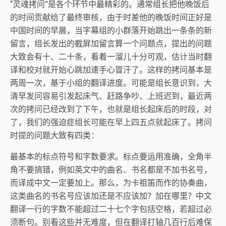
“灵魂拷问”是各个环节中最精彩的。通常组长把他晚饭后
的时间贡献给了最终审核，由于时差他的晚饭时间正好是
中国时间的早晨，当字幕组的小群落开始跳出一条条的新
留言，组长发出的截屏加留言算一个问题点，提出的问题
大致会有十、二十条，看着一溜儿十分可观，估计当时翻
译和校对就开始心跳加速手心冒汗了。这样的拷问基本是
两周一次，基于小组的翻译进度。可能是组长意识到，大
清早发问容易引发起床气、赶路争吵、上班迟到，最近两
次的拷问已经改到了下午，也就是组长起床后的时段，对
了，我们的强迫症组长可能在早上四五点就起床了。拷问
时提的问题大致有四类：
最基本的标点符号和字数要求。标点要运用准确，全角半
角不要搞错，例如英文中的曲名、书名都是不加书名号，
而译成中文一定要加上。那么，为卡祖笛而作的协奏曲，
这类曲名的书名号应该加还是不应该加？加在哪里？中文
翻译一行的字数不能超过二十七个字包括空格，若超过必
须断句。别看这些并无难度，但在翻译打轴几百行后难保