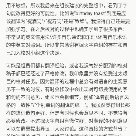
用不敏感，所以我后来在组长建议的完整版中，看到了字
句能改得更好的可能性。比如说“birthday toast”到底是应
该翻译为“祝酒词”/“祝寿词”还是“致辞”。我觉得自己还是要
加强学习。在之后校对的过程中也确实学到了很多东西：
不常见的英文惯用法\许多音乐通识和乐理\还有音乐术语
的中英文对照词。所以非常感谢有掘火字幕组的存在和自
己加入校对小组这个决定。
可能是组员们都有翻译经验，或者我运气好分配到的校对
稿子都已经经过了严格修改，我印象里并没有接受过太艰
巨的校对任务。因为翻译的过程中总会有对语言的主观意
见不一致的时候，有时会修改中会出现对可切换使用的字
和句的不同意见，组长也会抠细节，例如“译者前后语言风
格的一致性”\“个别单词的翻译的统一”。我虽然觉得组长那
样的遣词造句更好，但是有时候也会意见不同，不觉得有
必要修改。不过掘火字幕组有微信群，对翻译的不同意见
可以在群里提出异议，大家讨论。这种直接的方式节省了