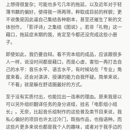
上想得很复杂；可能也多亏几年的拖延，以及近年对于轻
薄书籍的偏好，使得我一筛再筛，粹取成目前的样貌；更
不说像是因此逼自己集结各种剧本，甚至还催生了新的文
体创作，「影评诗」之集结《图说》。若非「礼物」这一
藉口，拖延症末期的我，肯定至今都还没完成这些小册
子。
即使如此，我仍要自辩。看不完本组的成品，应该跟很多
人一样，说没时间都是藉口，而是心虚，害怕一再打击自
己的水平：音乐水平、语言水平，有时候站在「专业」角
度来看，还会对演讲、授课的能力自我怀疑。简单来说，
「不看」就是躲在舒适圈最好的方式。
至于没有实质付出，也能拉出一连串的理由。原来我是以
可以另外组织翻译任务的身分进组，挂名「电影组小组
长」。无奈，比起音乐组制作的这些普及类节目来说，我
私心偏好的项目也许太过冷门，既指作品，也指语种。而
这些片更多来说也都是我个人的趣味，或者对于我手边的