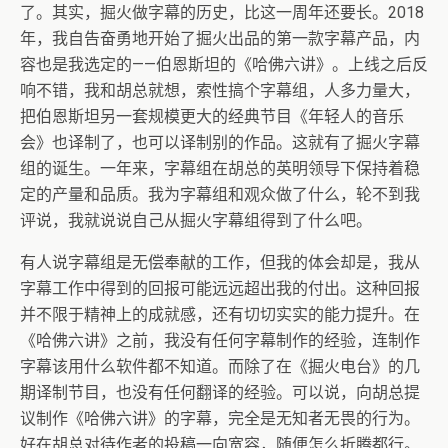
了。其实，掘火做字幕的历史，比这一周年还要长。2018
年，我自告奋勇地开始了掘火出品的第一款字幕产品，内
容也是我选定的——伯恩斯坦的《哈佛六讲》。上线之后反
响不错，我和胡总就想，索性搞个字幕组，人多力量大，
把伯恩斯坦另一套规模更大的经典节目《年轻人的音乐
会》也译制了，也可以译制别的作品。这就有了掘火字幕
组的诞生。一年来，字幕组在胡总的英明领导下保持着稳
定的产量和品质。我为字幕组和观众做了什么，轮不到我
评说，我就说说自己从掘火字幕组得到了什么吧。
有人说字幕组是无偿奉献的工作，但我的体会却是，我从
字幕工作中得到的回报可能远远超出我的付出。这种回报
并不限于精神上的成就感，还有切切实实的能力提升。在
《哈佛六讲》之前，我没有任何字幕制作的经验，连制作
字幕该用什么软件都不知道。而除了在《掘火电台》的几
期译制节目，也没有任何翻译的经验。可以说，向胡总提
议制作《哈佛六讲》的字幕，完全是无知者无畏的行为。
好在胡总对待作者的投稿一向宽容，随便怎么折腾都行。