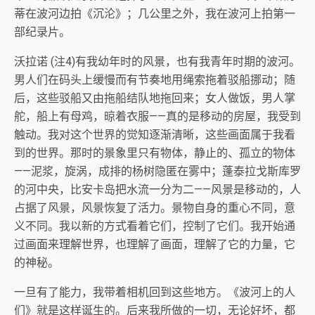
蒂在波河边拍《沉沦》；几公里之外，我在波河上拍第一
部纪录片。
沃拉诺 (注4)有我幼年时的风景，也有我青年时期的波河。
男人们在码头上缓慢而有节奏地用绳索拖着驳船挪动；随
后，这些驳船又由拖船结队地拖回来；女人做饭，男人掌
舵，船上有母鸡，晾着衣服——真的是移动的房屋，我受到
触动。我对这个世界的觉知逐渐清晰，这些画面属于我看
到的世界。那时的景象里只有物体，静止的、孤立的物体
——泥浆，旋涡，成排的杨树隐匿在雾中；蓬泰拉戈斯库罗
的河中央，比安卡岛把水流一分为二——风景是移动的，人
占据了风景，风景恢复了活力。景物自身的重心不同，意
义不同。我以新的方式看着它们，控制了它们。我开始通
过画面来理解世界，也理解了画面，理解了它的力量，它
的神秘。
一旦有了能力，我带着相机回到这些地方。《波河上的人
们》就是这样诞生的。后来我所做的一切，无论好坏，都