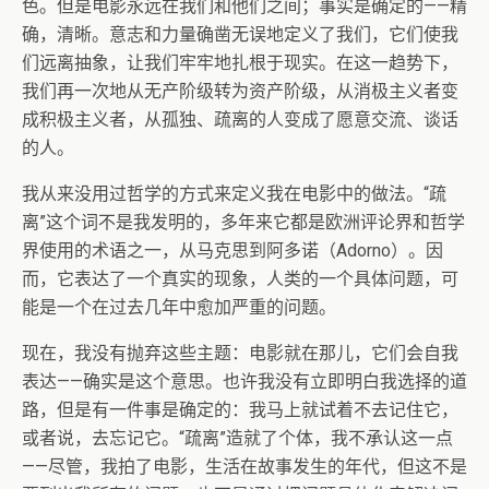
色。但是电影永远在我们和他们之间；事实是确定的——精
确，清晰。意志和力量确凿无误地定义了我们，它们使我
们远离抽象，让我们牢牢地扎根于现实。在这一趋势下，
我们再一次地从无产阶级转为资产阶级，从消极主义者变
成积极主义者，从孤独、疏离的人变成了愿意交流、谈话
的人。
我从来没用过哲学的方式来定义我在电影中的做法。“疏
离”这个词不是我发明的，多年来它都是欧洲评论界和哲学
界使用的术语之一，从马克思到阿多诺（Adorno）。因
而，它表达了一个真实的现象，人类的一个具体问题，可
能是一个在过去几年中愈加严重的问题。
现在，我没有抛弃这些主题：电影就在那儿，它们会自我
表达——确实是这个意思。也许我没有立即明白我选择的道
路，但是有一件事是确定的：我马上就试着不去记住它，
或者说，去忘记它。“疏离”造就了个体，我不承认这一点
——尽管，我拍了电影，生活在故事发生的年代，但这不是