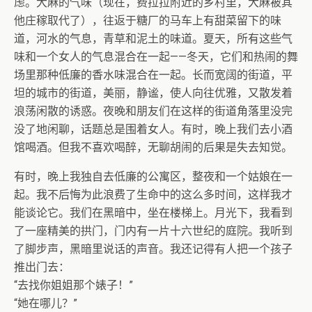
虑。大麻的气味（现在，费拉拉附近的乡村里，大麻被其
他庄稼取代了），往返于糖厂的马车上有甜菜留下的味
道，河水的气息，青草和泥土的味道。夏天，所有这些气
味和一个女人的气息混合在一起——冬天，它们和热闹的舞
场里那种低廉的香水味混合在一起。长而宽阔的街道，平
坦的城市的街道，美丽，静谧，使人向往优雅，又散发着
浪荡闲散的诱惑。夜晚和朋友们在这样的街道角落里没完
没了地闲聊，话题总是围着女人。有时，晚上我们去小酒
馆喝酒。但我不喜欢喝醉，无聊胡闹的后果是失去知觉。
有时，晚上我独自去低廉的公寓区，整夜和一个姑娘在一
起。我不后悔为此浪费了生命中的这么多时间，这样我才
能谈论它。我们在黑暗中，坐在楼梯上。月光下，我看到
了一座精美的拱门，门内有一片十六世纪的庭院。我听到
了脚步声，黑暗里说话的声音。我还记得有人把一个孩子
推出门去：
“去找你姐姐那个婊子！”
“她在哪儿？”