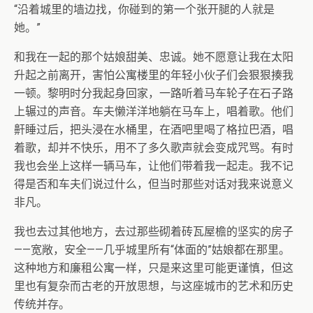
“沿着城里的墙边找，你碰到的第一个张开腿的人就是
她。”
和我在一起的那个姑娘甜美、忠诚。她不愿意让我在太阳
升起之前离开，害怕公寓楼里的年轻小伙子们会狠狠揍我
一顿。黎明时分我起身回家，一路听着马车轮子在石子路
上辗过的声音。车夫懒洋洋地躺在马车上，唱着歌。他们
鼾睡过后，把头浸在水桶里，在酒吧里喝了格拉巴酒，唱
着歌，却并不快乐，用不了多久歌声就会变成咒骂。有时
我也会坐上这样一辆马车，让他们带着我一起走。我不记
得是否和车夫们说过什么，但当时那些对话对我来说意义
非凡。
我也去过其他地方，去过那些砌着砖瓦屋檐的坚实的房子
——宽敞，安全——几乎城里所有“体面的”姑娘都在那里。
这种地方和廉租公寓一样，只是来这里可能更谨慎，但这
里也有复杂而古老的开放思想，与这座城市的艺术和历史
传统并存。