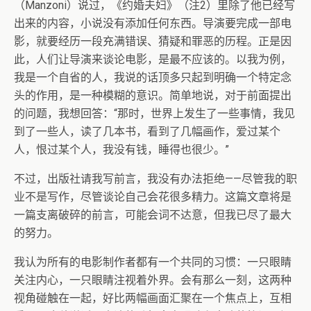
（Manzoni）说过，《约婚夫妇》（注2）里除了他已经写
出来的内容，小说没有添加任何东西。导演要完成一部电
影，就要经历一段充满错误、猜疑和罪恶的历程。正是因
此，人们让导演来谈论电影，是最不应该的。以我为例，
我是一个自省的人，我说的话顶多只起到明确一个特定念
头的作用，是一种模糊的意识。简单地说，对于前面提出
的问题，我想回答：“那时，世界上发生了一些事情，我见
到了一些人，读了几本书，看到了几幅画作，爱过某个
人，恨过某个人，我没有钱，睡得也很少。”
不过，出版社请我写前言，我没有办法拒绝——尽管我的职
业不是写作，尽管谈论自己会花很多精力。这篇文章将是
一篇支离破碎的前言，可能会词不达意，但我已尽了最大
的努力。
我认为所有的电影制作者都有一个共同的习惯：一只眼睛
关注内心，一只眼睛注视着外界。会有那么一刻，这两种
视角碰触在一起，好比两幅画面汇聚在一个焦点上，互相