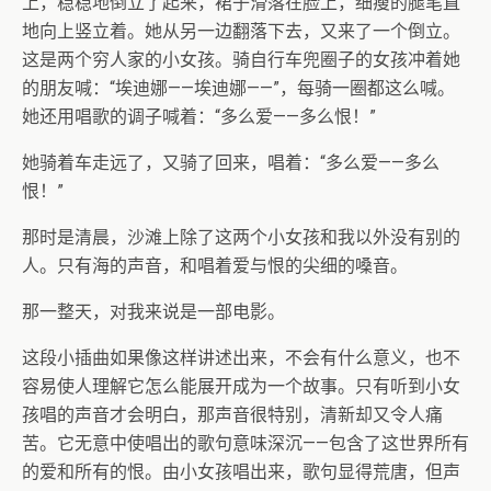
上，稳稳地倒立了起来，裙子滑落在脸上，细瘦的腿笔直
地向上竖立着。她从另一边翻落下去，又来了一个倒立。
这是两个穷人家的小女孩。骑自行车兜圈子的女孩冲着她
的朋友喊：“埃迪娜——埃迪娜——”，每骑一圈都这么喊。
她还用唱歌的调子喊着：“多么爱——多么恨！”
她骑着车走远了，又骑了回来，唱着：“多么爱——多么
恨！”
那时是清晨，沙滩上除了这两个小女孩和我以外没有别的
人。只有海的声音，和唱着爱与恨的尖细的嗓音。
那一整天，对我来说是一部电影。
这段小插曲如果像这样讲述出来，不会有什么意义，也不
容易使人理解它怎么能展开成为一个故事。只有听到小女
孩唱的声音才会明白，那声音很特别，清新却又令人痛
苦。它无意中使唱出的歌句意味深沉——包含了这世界所有
的爱和所有的恨。由小女孩唱出来，歌句显得荒唐，但声