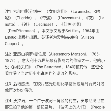
注1 六部电影分别是：《女朋友们》（Le amiche, 《呐
喊》（TI grido），《奇遇》 （L’avventura）, 《夜》（La
notte）, 《蚀》（L’ecIisse），《红色沙漠》
（Desl’Ytorosso）。本文原文载于Sei film，1964年由
Einaudi出版社出版。英译者为爱利森•库柏（Allison
Cooper）。
注2 亚历山德罗•曼佐尼（Alessandro Manzoni，1785-
1873），意大利十九世纪最有影响力的作家之一，他的小
说《约婚夫妇》（The Betrothed，1840)和其他一些理论
著作受了当时历史小说创作的潮流的影响。
注3 后增感法，在胶片感光后用化学物质或延时弱光对潜
像再次均匀曝光。
注4 沃拉诺，一个位于波河三角区的村庄，安东尼奥尼在
那里拍了他的第一部纪录片，《波河上的人们》（People