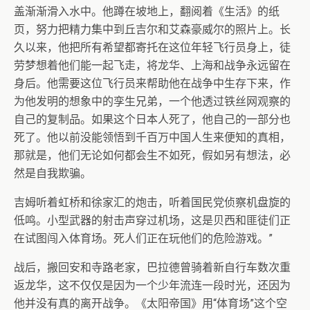
盖渐渐滑入水中。他蹲在坡地上，翻阅着《生活》的纸
页，努力把精力集中到丘吉尔和艾森豪威尔的照片上。长
久以来，他把所有希望都寄托在这位年轻飞行员身上，徒
劳梦想着他们能一起飞走，将龙华、上海和战争永远留在
身后。他需要这位飞行员来帮助他在战争中生存下来，作
为他发明的想象中的孪生兄弟，一个他透过铁丝网观察的
自己的复制品。如果这个日本人死了，他自己的一部分也
死了。他以前没能领悟到千百万中国人生来便知的真相，
那就是，他们无论如何都会生不如死，假如另有想法，必
然是自我欺骗。
吉姆听着虹桥和徐家汇的炮击，听着国民党侦察机盘旋的
低鸣。小型武器的射击声穿过机场，这是贝西和匪徒们正
在试图闯入体育场。死人们正在玩他们的危险游戏。”
战后，搬回安和寺路老家，巴拉德曾骑着新自行车数次重
返龙华，这不仅仅是因为一个少年流连一段时光，还因为
他并没有真的离开战争。《太阳帝国》用“体育场”这个空