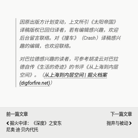
因原出版方计划变动，上文所引《太阳帝国》
译稿版权已回归译者，若有编辑感兴趣，欢迎
后台留言联络。对《撞车》（
Crash
）译稿感兴
趣的编辑，也欢迎联络。
对巴拉德感兴趣的读者，可参考胡凌云对巴拉
德自传《生活的奇迹》的书评《从上海到内层
空间》。（
从上海到内层空间 | 掘火档案
(digforfire.net)
）
前一篇文章
下一篇文章
掘火中译：《深度》之安东
抛弃与被动
尼奥·迪·贝内代托