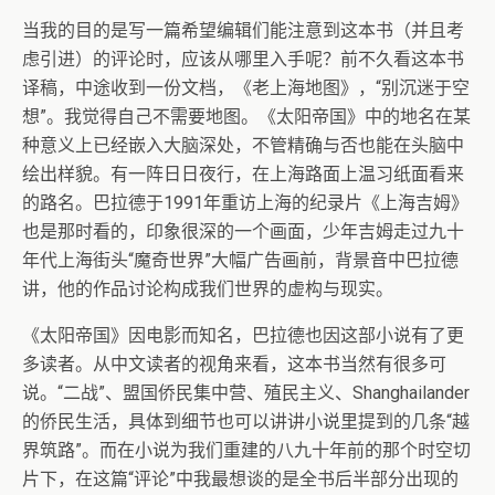
当我的目的是写一篇希望编辑们能注意到这本书（并且考
虑引进）的评论时，应该从哪里入手呢？前不久看这本书
译稿，中途收到一份文档，《老上海地图》，“别沉迷于空
想”。我觉得自己不需要地图。《太阳帝国》中的地名在某
种意义上已经嵌入大脑深处，不管精确与否也能在头脑中
绘出样貌。有一阵日日夜行，在上海路面上温习纸面看来
的路名。巴拉德于1991年重访上海的纪录片《上海吉姆》
也是那时看的，印象很深的一个画面，少年吉姆走过九十
年代上海街头“魔奇世界”大幅广告画前，背景音中巴拉德
讲，他的作品讨论构成我们世界的虚构与现实。
《太阳帝国》因电影而知名，巴拉德也因这部小说有了更
多读者。从中文读者的视角来看，这本书当然有很多可
说。“二战”、盟国侨民集中营、殖民主义、Shanghailander
的侨民生活，具体到细节也可以讲讲小说里提到的几条“越
界筑路”。而在小说为我们重建的八九十年前的那个时空切
片下，在这篇“评论”中我最想谈的是全书后半部分出现的