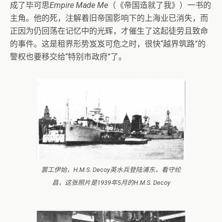
成了毕可思
Empire Made Me
（《帝国造就了我》）一书的
主角。他的死，注解着旧帝国影响下的上海业已消失，而
正因为仍回荡在记忆中的光辉，才催生了这起徒劳且致命
的事件。这是租界形势岌岌可危之时，很快“越界筑路”的
警权也要移交给“特别市政府”了。
罢工伊始，H.M.S. Decoy英水兵登陆浦东，看守纶
昌，这张照片是1939年5月的H.M.S. Decoy