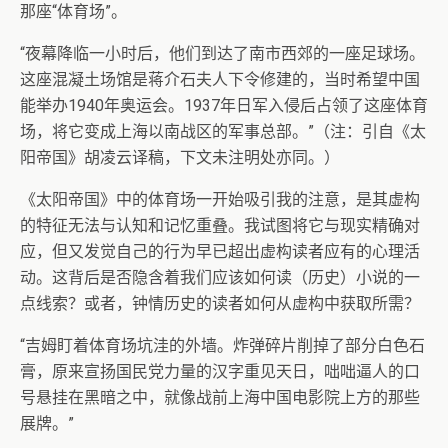
那座“体育场”。
“夜幕降临一小时后，他们到达了南市西郊的一座足球场。
这座混凝土场馆是蒋介石夫人下令修建的，当时希望中国
能举办1940年奥运会。1937年日军入侵后占领了这座体育
场，将它变成上海以南战区的军事总部。”（注：引自《太
阳帝国》胡凌云译稿，下文未注明处亦同。）
《太阳帝国》中的体育场一开始吸引我的注意，是其虚构
的特征无法与认知和记忆重叠。我试图将它与现实精确对
应，但又发觉自己的行为早已超出虚构读者应有的心理活
动。这背后是否隐含着我们应该如何读（历史）小说的一
点线索？或者，钟情历史的读者如何从虚构中获取所需？
“吉姆盯着体育场坑洼的外墙。炸弹碎片削掉了部分白色石
膏，原来宣扬国民党力量的汉字重见天日，咄咄逼人的口
号悬挂在黑暗之中，就像战前上海中国电影院上方的那些
展牌。”