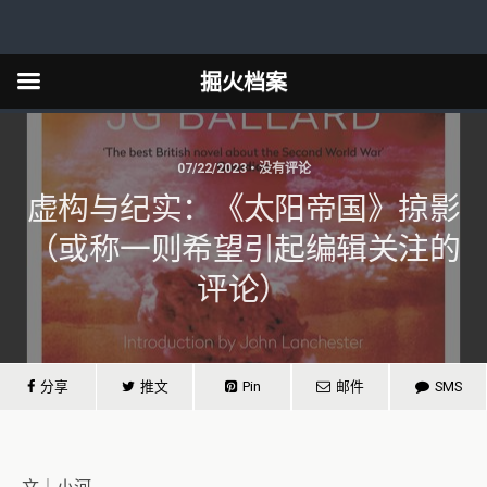
掘火档案
07/22/2023 • 没有评论
虚构与纪实：《太阳帝国》掠影
（或称一则希望引起编辑关注的
评论）
分享
推文
Pin
邮件
SMS