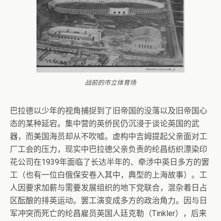
战前的市立体育场
巴拉德以少年的视角捕捉到了旧帝国的没落以及旧帝国心
态的某种延宕。集中营的英侨民仍沉浸于谈论英国的武
器，而美国海员却从不吹嘘。虚构中吉姆提起父亲面对工
厂工会的压力，现实中巴拉德父亲负责的纶昌纺织漂染印
花公司在1939年面临了长达半年的、牵涉中英日多方的罢
工（也有一位白俄保安卷入其中，典型的上海故事）。工
人因要求加薪与需要发展组织的地下党联合，混杂着日占
区酝酿的排英运动。罢工演变成多方的政治角力。因与日
军冲突而死亡的纶昌雇员英国人廷克勒（Tinkler），后来