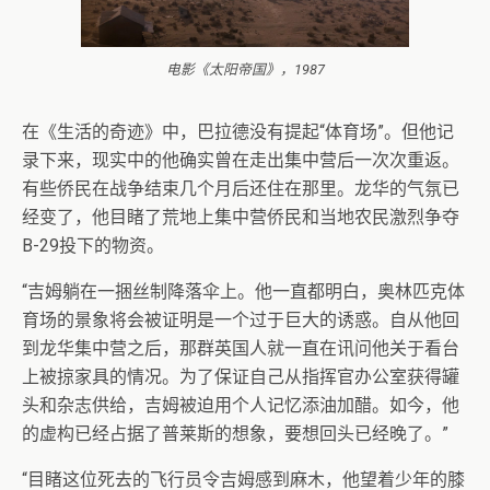
电影《太阳帝国》，1987
在《生活的奇迹》中，巴拉德没有提起“体育场”。但他记
录下来，现实中的他确实曾在走出集中营后一次次重返。
有些侨民在战争结束几个月后还住在那里。龙华的气氛已
经变了，他目睹了荒地上集中营侨民和当地农民激烈争夺
B-29投下的物资。
“吉姆躺在一捆丝制降落伞上。他一直都明白，奥林匹克体
育场的景象将会被证明是一个过于巨大的诱惑。自从他回
到龙华集中营之后，那群英国人就一直在讯问他关于看台
上被掠家具的情况。为了保证自己从指挥官办公室获得罐
头和杂志供给，吉姆被迫用个人记忆添油加醋。如今，他
的虚构已经占据了普莱斯的想象，要想回头已经晚了。”
“目睹这位死去的飞行员令吉姆感到麻木，他望着少年的膝