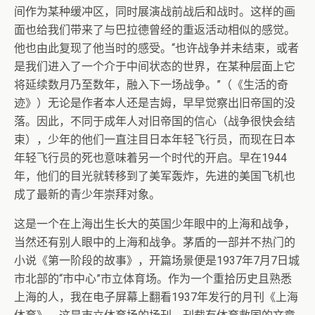
间作为某种缓冲区，同时展演战前战后和战时。这样的画
面也给我们带来了与巴拉德曾经的重返活动相似的感觉。
他也由此复现了他当时的感受。“也许战争并未结束，或者
是我们进入了一个介于中间状态的世界，在某种层面上它
将延续数月乃至数年，融入下一场战争。”（《生活的奇
迹》）无论是作者本人还是吉姆，早早觉察出旧帝国的没
落。因此，不同于成年人对旧帝国的信心（战争很快会结
束），少年的他们一直注目日本年轻飞行员，而现在日本
年轻飞行员的死也意味着另一个时代的开启。早在1944
年，他们的目光就转移到了美军轰炸，先进的美国飞机也
成了最新的青少年崇拜对象。
这是一个在上海出生长大的英国少年眼中的上海和战争，
当然还有别人眼中的上海和战争。茅盾的一部并不热门的
小说《第一阶段的故事》，开篇场景便是1937年7月7日城
市北部的“市中心”市立体育场。作为一个重拾历史且熟悉
上海的人，我在电子屏幕上翻看1937年发行的月刊《上海