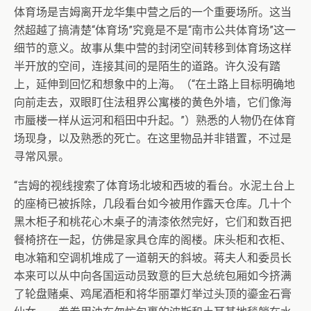
体育场是吉姆离开龙华集中营之后的一个重要场所。这当
然超越了搞清楚“体育场”究竟是不是“南市公共体育场”这一
细节的意义。故事从集中营的封闭空间转移到体育场这样
半开放的空间，连接其间的是陌生的道路。许久没有踏
上，延伸到回忆和想象中的上海。（“在土路上目标明确地
向前走去，双眼盯住法租界公寓楼的黄色外墙，它们像海
市蜃楼一样从运河和稻田中升起。”）熟悉的人物仍在体育
场现身，以及熟悉的死亡。在这里物品并非错置，不过是
寻常风景。
“吉姆的视线搜索了体育场北坡和西坡的看台。水泥土台上
的座椅已被拆除，几段看台如今被用作露天仓库。几十个
黑木柜子和桃花心木桌子的清漆依然完好，它们和数百把
餐椅挤在一起，仿佛是家具仓库的阁楼。床头柜和衣柜、
电冰箱和空调机堆成了一道朝天的斜坡。蒋夫人和委员长
本来可以从中向各国运动员致意的巨大总统包厢如今挤满
了轮盘赌桌、鸡尾酒柜和将华丽罩灯举过头顶的鎏金石膏