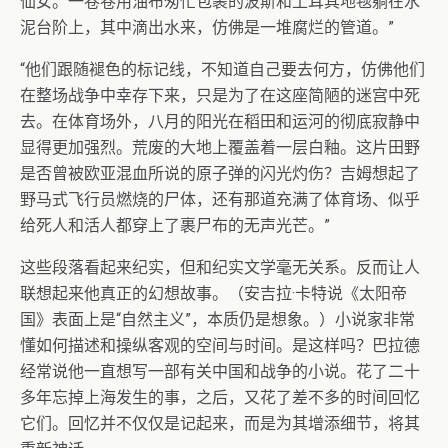
仙女。一卷卷用油布匆忙包裹的波斯和土耳其地毯躺在水
泥台阶上，其中滴出水来，仿佛是一堆腐烂的管道。”
“他们跟随褪色的标记线，不知道自己要去何方，仿佛他们
在整场战争中幸存下来，只是为了在这座简陋的迷宫中死
去。在体育场外，八月的阳光在稻田和运河的彻底寂静中
显得更加强烈。荒废的大地上覆盖着一层白釉。这片田野
是否曾被欧亚混血所说的原子弹的闪光灼伤？吉姆想起了
野马式飞行员燃烧的尸体，还有那道充满了体育场、似乎
给死人和活人都穿上了裹尸布的无声光芒。”
这些段落看起来纪实，但和纪实文学毫无关系。反而让人
联想起来他真正的幻想故事。（安吉拉·卡特说《太阳帝
国》表面上是“自然主义”，本质仍是想象。）小说家非常
懂如何描述和操纵客观的空间与时间。是这样吗？巴拉德
经常说他一直想写一部有关中国和战争的小说。花了二十
多年忘掉上海发生的事，之后，又花了差不多的时间回忆
它们。回忆并不仅仅是记起来，而是为其增添细节，将其