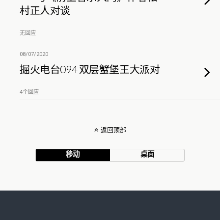
村正人对谈
无回应
08/07/2020
掘火电台094 双层蟹堡王大派对
4个回应
返回顶部
移动
桌面