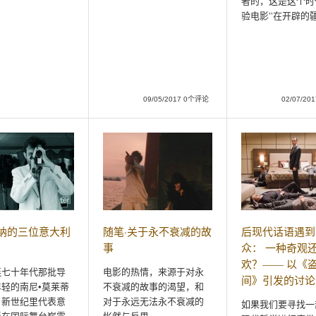
者的，这是这个时
验电影”在开辟的
09/05/2017 0个评论
02/07/2
纳的三位意大利
随笔·关于永不衰减的故
后现代话语遇到
事
众： 一种奇观
欢？—— 以《
连七十年代那批导
电影的热情，来源于对永
间》引发的讨论
轻的南尼•莫莱蒂
不衰减的故事的渴望，和
，新世纪里代表意
对于永远无法永不衰减的
如果我们要寻找一