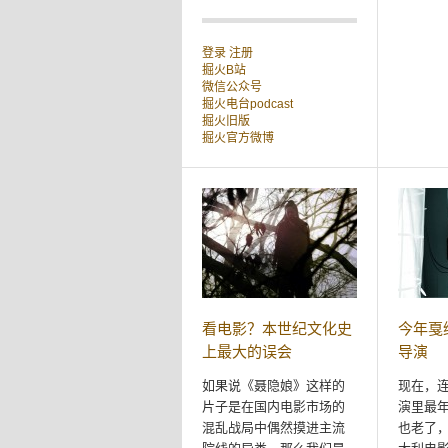
登录
注册
掘火B站
微信公众号
掘火电台podcast
掘火旧版
掘火官方微博
看电影？本世纪文化史
今年戛
上最大的误会
导演
如果说《聂隐娘》这样的
现在，
片子是在国内电影市场的
演里最年
混乱战局中偶然摸进主流
也老了