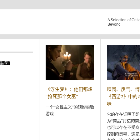
A Selection of Criti
Beyond
雷雅涵
《浮生梦》：他们都想
喧闹、戾气、博
“掐死那个女巫”
《西游2》中的
味
一个“女性主义”的观影实验
游戏
它的存在证明了即
为“商品”打造的
也可以存在不受商
控制的灵魂，这是