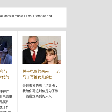
cal Mass in Music, Films, Literature and
弈与
关于电影的未来——老
时代气
马丁写给女儿的信
最最亲爱的弗兰切斯卡 ，
我给你写这封信是为了谈
使在作
一谈我观察到的未来
商业电影里
品属性
属于作