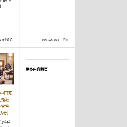
代的“实
疆土。
017 0个评论
10/13/2015 1个评论
更多内容翻页
中国观
还是狂
盗梦空
为例
部将后