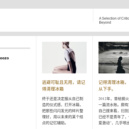
A Selection of Criti
Beyond
oozo
逃避可耻且无用，请记
记得清理冰箱，
得清理冰箱
从下手。
终于还是决定服从自己制
2012年，曾给掘
造的仪式感，打开冰箱，
一篇流水账。颇有
把那些闪闪发光的碎片整
自己搜来看，扫到
理好，用以未来的某个结
已经不是青年了，
点的记忆辅助。
爱激动”，几乎喷