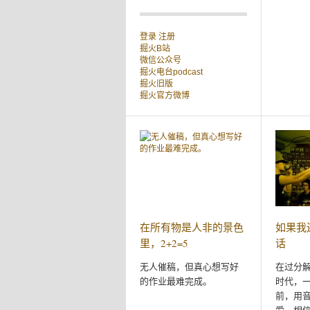
登录
注册
掘火B站
微信公众号
掘火电台podcast
掘火旧版
掘火官方微博
在所有物是人非的景色
如果我还
里，2+2=5
话
无人催稿，但真心想写好
在过分
的作业最难完成。
时代，
前，用