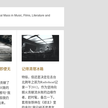
cal Mass in Music, Films, Literature and
即便无
记得清理冰箱
特俗，但还是决定在去台
北跨年之前为Radiohead记
火贡献了
录一下2012。作为坚持向
兴致的
掘火贡献流水账的边缘作
那句“我
者，赶时髦，备忘一下。
但我仍
套用张铁林在《顽主》里
出来。
的金句“我已经不是青年