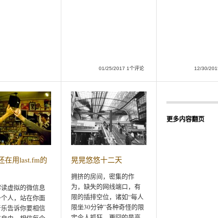
01/25/2017 1个评论
12/30/2
更多内容翻页
在用last.fm的
晃晃悠悠十二天
拥挤的房间，密集的作
为，缺失的网线端口，有
解读虚拟的微信息
限的插排空位，诸如“每人
一个人，站在你面
限坐30分钟”各种奇怪的限
音乐告诉你要相信
定令人抓狂。更囧的是高