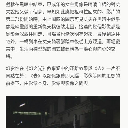
戲就在黑暗中結束，已成年的女主角像是喃喃自語的對丈
夫說她又做了個夢，早知如此應把祖母拉回來的。影片的
第二部份開始時，由上圖四的圖示可見丈夫在黑暗中似乎
像是幽靈般的重新從天橋彼端走回，接連的幾個影像都是
從影像深處往回走，且場景也漸次明亮起來，最後到達住
宅外，一輛列車在丈夫騎著腳踏車後從上方經過。兩場戲
當中，生活兩種型態的圖式被建構為一離心與向心的交
錯。
幻影性在《幻之光》敘事涵中的迷離效果與《去》一片不
同點在於：《去》以類似銀幕即大腦，影像等同於思想的
前提下，由影像本身、影像與影像之間與