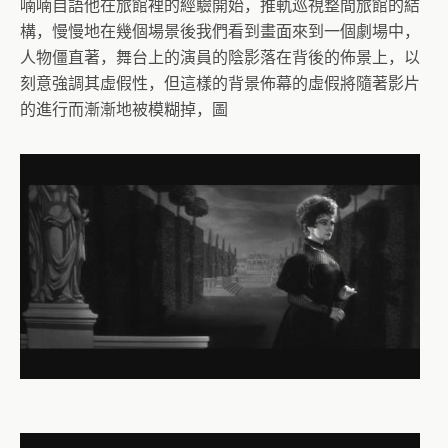
喃喃自語他在旅館裡的經驗開始，推軌巡視整間旅館的結
構，慢慢地在幾個場景後我們看到畫面來到一個劇場中，
人物僵直著，舞台上的演員的陰影落在背後的佈景上，以
刻意強調其虛假性，但這樣的背景佈幕的虛假將隨著影片
的進行而漸漸地被模糊掉，圖