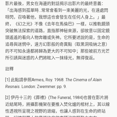
影片最後，男女在海邊的對話揭示出影片的最終意義：
「出海感到孤單時…常常會看到一束美麗的光，在遠處閃
呀閃，召喚著他，我想這也會發生在任何人身上。」最
終，《幻之光》不像《去年在馬倫巴》一樣，以推軌鏡頭
突破無法探索的道路，直指那神秘來源，卻故意以固定鏡
頭遙遙的看向人物奔離或失神。它所要述說的是，生命的
追尋與迷惘中，遠方幻影般的奇異點（取黑洞吸納之意）
的不可知永遠都將歸為更大的不可知中；那些被前方光芒
所引誘與迷惑的人們將眩入一抹綠光，無得復返。
註釋
[1] 此點請參照Armes, Roy. 1968.
T
he Cinema of Alain
Resnais
. London: Zwemmer. pp. 9.
[2] 伊丹十三的《葬禮》(The Funeral, 1984)也曾在影片將
近結尾時，將攝影機架在要推入焚化爐的棺材上，其以線
性透視所呈現之視野的退縮，也讓人感到在生命的終站