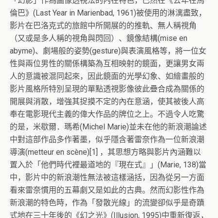
「幻影」作為圖像透視法的內在特色，已然在《去年在馬
倫巴》(Last Year in Marienbad, 1961)被使用的淋漓盡致，
影片在巴洛克式的旅館中所開展的的推軌、無人稱視角
（又或是多人稱的視角與閃回）、鏡像結構(mise en
abyme)、劇場般的姿勢(gesture)與表演風格等，將一位女
性與兩位男性的關係構築為互相映射的鏡面，更讓男女兩
人的意識被混同起來，因此鏡面的光學幻象、如繪畫般的
影片風格所特別呈現的單點透視影像彼此疊合成為關係的
開展與消散，增強其捉摸不定的內在意涵，使其被後人高
奉在電影現代主義的偉大作品的牌位之上。不過令人吃驚
的是，米歇爾．瑪希(Michel Marie)並未在他的新浪潮論述
中對這部作品多作著墨，似乎隱含著雷奈作為一位新浪潮
導演(metteur en scène)[1] ，其思想方略與影片內涵難以
置入於「他們時代裡最道地的『現在式』」(Marie, 138)當
中，影片中的新浪潮性無法被這樣涵括，因為從另一方面
看來雷奈慣用的五幕劇又是如此的古典。然而幻影性作為
新浪潮的特色時，作為「發散光線」的流變卻似乎是奇蹟
式地在三十年後的《幻之光》(Illusion, 1995)中重新復返，