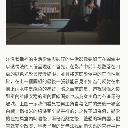
洋溢著幸福的生活影像與破碎的生活影像要如何在圖像中
以透視法的入侵呈現呢？首先，在影片中前半段散落在四
處的綠色光影會慢慢縮限，並且將家庭影像中的正面性擊
碎，在上一個圖組的最後一張就能看見不知為何反射在車
窗上雨水中是綠色的星芒，隨之而來的是，透視線條入侵
到室內並讓安穩的室內框線開始也成為女主角內心追尋的
場域。上圖一示我們看見在男主角自殺之前的最後一場室
內戲，榻榻米的線條完全是平行的；之後不知為何，攝影
機在拍攝室內時退後了兩倍距離之後，整體的場內圖示配
置就完全改變，地板呈現的是無法找到消失點的直行平行