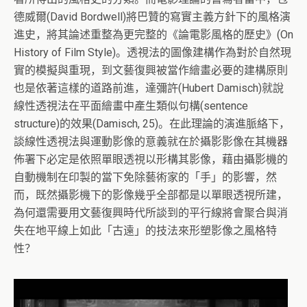
德威爾(David Bordwell)將巴贊的寫實主義方針下的風格演
進史，將其論述重整為更完整的《論電影風格的歷史》(On
History of Film Style)。透視法的圖像建構作為對於自然現
實的模擬與重現，到文藝復興被當作繪畫必要的建構原則
也是依著這樣的道路前進，達彌許(Hubert Damisch)就說
線性透視法在平面繪畫中產生類似句構(sentence
structure)的效果(Damisch, 25)。在此理論的演進脈絡下，
談線性透視法與運動影像的意義就在於攝影影像在其機器
佈署下必定是依照單眼透視以形構其影像，藉由攝影機的
自動機制在印製的當下免除藝術家的「手」的影響，然
而，既然攝影機下的影像幾乎全部都是以單眼透視所建，
為何還需要用文藝復興時代所談到的平行線將會聚合與消
失在地平線上如此「古遠」的技法來形塑影像之風格特
性？