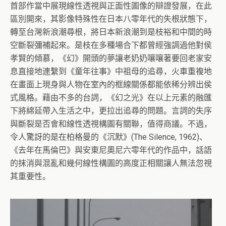
首部作當中展現線性透視與正面性圖像的辯證發展，在此
區別開來，其影像特殊性在日本八零年代的失根狀態下，
轉至台灣新浪潮尋根，將日本新浪潮到是枝裕和中間的時
空斷裂彌補起來。是枝在多種場合下都曾經強調過他對侯
孝賢的傾慕，《幻》開頭的夢讓老奶奶嚷嚷著要回老家安
息直接地連繫到《童年往事》中祖母的追尋，火車重複地
在畫面上現身與人物在室內的框線關係都能依稀分辨出侯
式風格。藉由不多的台詞，《幻之光》在以上元素的融匯
下將綿延帶入生活之中，更拉出追尋的問題。言詞的失序
與斷裂是否會和線性透視構圖有關聯，值得商議。不過，
令人驚訝的是在柏格曼的《沉默》(The Silence, 1962)、
《去年在馬倫巴》與安東尼奧尼六零年代的作品中，話語
的抹消與混亂和幾何線性構圖的高度正相關讓人無法忽視
其重要性。