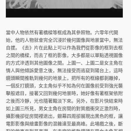
當中人物依然有著橋樑等框成為其參照物。六零年代開
始，他的人物就會完全沉浸於幾何圖像與地景當中，無法
自拔。《去》片在此點上可以作為我們從影像的框到去框
之間的橋樑，而去了框的影像，大多都是以單點透視圖像
的方式滲透到其他圖像之間。上圖一、上圖二是女主角在
情人與他傾訴愛意之後，無法接受而逃竄到陽台上，這時
鏡頭瞬間推軌到幾何的地景上，把所有的框線都剝離掉，
一個反打鏡頭，女主角似乎不知為何在圖像前受到強光襲
擊般遮目，接著又回到幾何地景時，她好像有著框架依附
之後而冷靜，光也隨著黯淡下來。另外，在影片快結束時
如上圖三所見，男女主角在房間的對質戲衝突正激烈時，
攝影機卻從房間裡退出，銀幕四周卻展現出黑色的框，讓
電影影像與繪畫影像的混雜達至最高峰。此場戲之後，斷