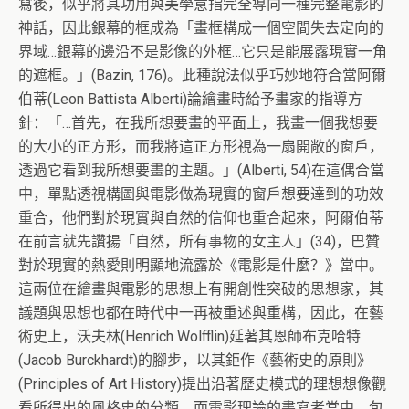
寫後，似乎將其功用與美學意指完全導向一種完整電影的
神話，因此銀幕的框成為「畫框構成一個空間失去定向的
界域…銀幕的邊沿不是影像的外框…它只是能展露現實一角
的遮框。」(Bazin, 176)。此種說法似乎巧妙地符合當阿爾
伯蒂(Leon Battista Alberti)論繪畫時給予畫家的指導方
針：「…首先，在我所想要畫的平面上，我畫一個我想要
的大小的正方形，而我將這正方形視為一扇開敞的窗戶，
透過它看到我所想要畫的主題。」(Alberti, 54)在這偶合當
中，單點透視構圖與電影做為現實的窗戶想要達到的功效
重合，他們對於現實與自然的信仰也重合起來，阿爾伯蒂
在前言就先讚揚「自然，所有事物的女主人」(34)，巴贊
對於現實的熱愛則明顯地流露於《電影是什麼？》當中。
這兩位在繪畫與電影的思想上有開創性突破的思想家，其
議題與思想也都在時代中一再被重述與重構，因此，在藝
術史上，沃夫林(Henrich Wolfflin)延著其恩師布克哈特
(Jacob Burckhardt)的腳步，以其鉅作《藝術史的原則》
(Principles of Art History)提出沿著歷史模式的理想想像觀
看所得出的風格史的分類。而電影理論的書寫者當中，包