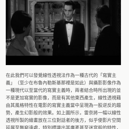
在此我們可以發覺線性透視法作為一種古代的「寫實主
義」（至少在布魯內勒斯基那裡是如此）與攝影影像作為
一種現代以至當代的寫實主義時，兩者結合時所出現的並
不是更加寫實的影像，而是有其他東西產生，線性透視藉
由其風格特性在電影的寫實主義當中呈現為一股逆反的趨
勢，產生幻影般的效果。如上圖所示，雷奈將一幅以線性
透視所製的繪畫放在三位對話者的後方，似乎使影片空間
延展至無窮遠處，特別標識出其廣袤甚至迷宮般的特性，