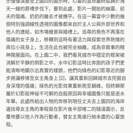
示慢慢演變至上圖四的圖示時，心靈的激昂最終賦歸於海
天一線的葬禮步伐下，要到此處，影片一開始的幽靈、前
夫的傷痛、奶奶的離去才被撫平。在這一幕當中少數的幾
個特別強調線性透視的圖像都來自於主人公與外部世界和
他人的連結，如市場幾景與婚禮上。追尋的角色不再落在
傷痛的女子身上，移轉到這時有著活力與探索世界熱情的
兩位小孩身上，生活在此也被完全抽離，成為非敘事的精
神開展面向。在上圖二中，我們看見城市中穩定的框架被
消解於平靜的倒影之中，水中幻影這時比奔跑的孩子們更
能清晰地顯示出真實的樣貌，他們向綠色的幻影靠近的腳
步將讓移情至女主角身上 [2]，讓其重新回歸城市去挖掘自
身深埋的傷痛；綠色的光影效果重新爬至巔峰，但終歸那
屬於幻影般神祕不可解的自殺原因與幸福圖像只能是逝水
年華。此處所給出人物的奔移到現任丈夫去上圖四的海岸
邊找尋女主角的車程是在影片後半部唯二的隧道圖示，反
覆地要以他人作為行動者，替女主角進行她未盡的心靈旅
程。