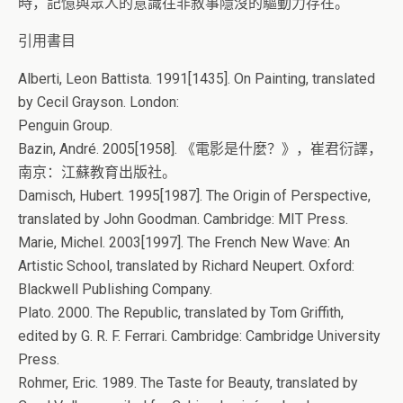
時，記憶與眾人的意識往非敘事隱沒的驅動力存在。
引用書目
Alberti, Leon Battista. 1991[1435]. On Painting, translated
by Cecil Grayson. London:
Penguin Group.
Bazin, André. 2005[1958]. 《電影是什麼？》，崔君衍譯，
南京：江蘇教育出版社。
Damisch, Hubert. 1995[1987]. The Origin of Perspective,
translated by John Goodman. Cambridge: MIT Press.
Marie, Michel. 2003[1997]. The French New Wave: An
Artistic School, translated by Richard Neupert. Oxford:
Blackwell Publishing Company.
Plato. 2000. The Republic, translated by Tom Griffith,
edited by G. R. F. Ferrari. Cambridge: Cambridge University
Press.
Rohmer, Eric. 1989. The Taste for Beauty, translated by