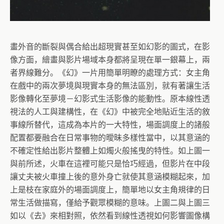
畫外音的斷裂與偶合給出超現實甚至如幻影的圖式，在影
像方面，繪畫與影片場域本身都將呈現在單一銀幕上，兩
者界線難分。《幻》一片用簡單明瞭的處理方式：女主角
在戲中的兩次夢境與現實本身的無法區別，就有著讓生活
影像轉化至夢境－幻影式生活影像的能動性。原本線性透
視法的人工與建構性，在《幻》中被完全地貼近生活的敘
事線所替代，這成為本片的一大特性，場面調度上的諸般
配置都要融合在日常事物的曖昧多樣性當中，以其意涵的
不確定性給出影片整體上如燭火般搖曳的特性。如上圖一
與前所述，火車在這裡可能只是恰巧經過，但影片在中段
讓丈夫被火車撞上後的意外身亡就使其意涵模糊起來，加
上是枝在家庭外的場面調度上，簡單地以女主角規律的日
常生活做描寫，僅給予觀眾模糊的意味。上圖二與上圖三
如以《去》來相對照，依然看到線性透視如何影響圖像構