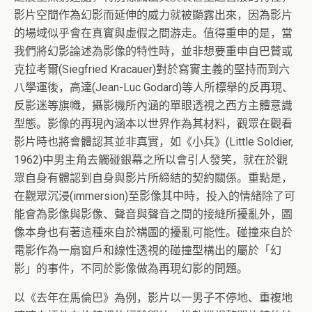
影片空間作為幻影而延伸的威力就被顯露出來，因為影片
的場域似乎會在真實與虛假之間游走。值得重申的是，當
我們將幻影論述為影像的特性時，並非想要重申自巴贊或
克拉考爾(Siegfried Kracauer)對於寫實主義的堅持而到六
八學運後，高達(Jean-Luc Godard)等人所標舉的反再現、
反影迷等旗幟，攝影機所內涵的單眼透視之西方主體意識
型態。影像的再現內涵本以世界作為其材料，觀眾在觀看
影片時也將會體認其並非真實，如《小兵》(Little Soldier,
1962)中男主角去觸碰銀幕之所以會引人發笑，就在於觀
眾自身有體認到自身與影片所締結的契約關係。重點是，
在觀眾沉浸(immersion)至影像其中時，投入的情緒除了可
能會為影像與影像、聲音與聲音之間的接縫所擾亂外，圖
像本身也有著這種來自於構圖的擾亂可能性。碰撞來自於
電影作為一扇窗戶和線性透視的碰撞型構出的屬於「幻
影」的事件，不同於影像做為再現幻影的問題。
以《去年在馬倫巴》為例，影片以一男子不停地、重複地