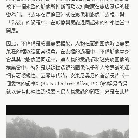
被下一個來臨的影像所打斷而難以知曉藏在旅店深處的秘
密為何。《去年在馬倫巴》就在影像和影像「去框」與
「偽裝」的過程中，在影像與意識混同起來的神祕性當中
開展。
因此，不僅僅是繪畫需要框架，人物在面對圖像時也需要
某種的框以穩固其視角，在去框的過程中，不僅影像本身
會與其他影像混同起來，連人物的意識都將迷失於圖像的
構築當中，特別是以線性透視的圖像似乎和人物意識的迷
惘有著親緣性。五零年代時，安東尼奧尼的首部長片《一
個愛情的記事》(Story of a Love Affair, 1950)的場景背景
就以多有此線性透視要入侵人物意識的問題，只是在此片