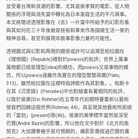
並受著台灣新浪潮的影響，尤其是侯孝賢的電影，從人物
關係的浮現與消失當中轉化為日本家庭生活的平凡瑣事。
本文將簡述透視影像在《去》一片當中所給予的幻影形象
與其如何在三十年後被是枝裕和拿來作為描繪生活一景的
精神追尋，甚至到展現非敘事影像力量的可能性。
透視圖式與幻影和再現的關係或許可以追溯至柏拉圖在
《理想國》(Republic)裡對於poiesis的批評；世界上萬事
萬物都已經是理型(idea)的模仿，而poiesis又是事物的模
仿，所以poiesis遠離作為實在的理型整整兩層(Plato,
313)，雖然柏拉圖在這裡特指詩歌作為其對象，。帕斯卡
在其《沉思錄》(Pensées)中也對繪畫有著相同的批評，
以致於侯麥(Eric Rohmer)在五零年代初期時要重新以藝術
使我們回歸這個世界(Rohmer, 44)，與呈現其他藝術所拒絕
的「當刻」(present)等(46)。侯麥的美學標竿當然是深受
巴贊(André Bazin)的影響，所以他在文中對於《北方的南
努克》大加讚譽幾乎是可預期的，攝影影像經過巴贊的書