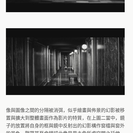
像與圖像之間的分隔被消弭，似乎繪畫與佈景的幻影被移
置與擴大到整體畫面作為影片的特質，在上圖二當中，鏡
子的放置將自身的框與鏡中反射出的幻影構作窗櫺與窗外