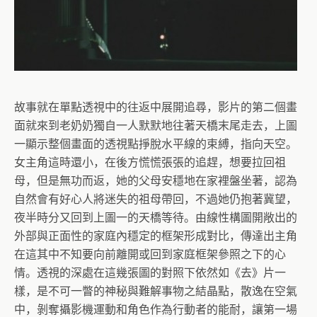
故事就在單點透視中的往返中展開追尋，影片的第二個畫
面就來到老奶奶獨自一人默默地往著天橋末尾走去，上圖
一顯示整個畫面的透視點掙脫水平線的束縛，指向天空。
女主角這時還小，在後方慌慌張張的追趕，想要拉回祖
母，但是無功而返，她的父母安穩地在家裡盤坐著，認為
自然會有好心人將迷失的祖母帶回，不過她仍抱著冀望，
夜半時分又回到上圖一的天橋等待。由線性構圖開敞出的
外部與正面性的家庭內穩定的框架形成對比，傳達出主角
在這其中不知要向前離開或回到家庭框架參照之下的心
情。透視的深處在這幾張圖的對照下依然如《去》片一
樣，是不可一瞥的神秘與難解事物之結晶點，散逸在空氣
中，剝奪攝影機運動和角色作為行動者的能耐，讓第一場