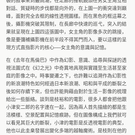
裂的敘事來到最高潮，在走廊的推軌鏡頭在男女主角互相
對話、質疑時的步伐都是向外的，在上圖一的衝突達到巔
峰，面對完全去框的線性透視圖樣。而在黑色的框這幕之
後，攝影機突破其限制，在長廊中快速的巡弋，突入的結
果就呈現在上圖四這張圖中，女主角的影像多次的跳接，
像是要彌補攝影機在前半段不得其門而入，要以這樣的呈
現方式直指影片的核心──女主角的意識與記憶。
在《去年在馬倫巴》中作為幻影、意識、追尋與探謎的透
視法圖式在《幻之光》中奇異地具現與實踐至生活甚至家
庭的影像之中。時事變遷之下，也許難以追溯作為幻影性
的新浪潮特色如何經過日本新浪潮、昭和與平成的斷裂之
後如何存續下來，但也許能夠藉由對於生活－影像的梳理
給出一些脈絡。談到是枝裕和的電影，很多人都會把他跟
小津安二郎的名字連在一起，因為兩人首先描繪的都是生
活模樣、空景配置與記憶痕跡。但在圖像構成上我們就可
以看見其巨大的斷裂，小津的電影是反透視電影的典型，
他也以此圭臬發展出變化多端的越軸魔術。是枝則在他的