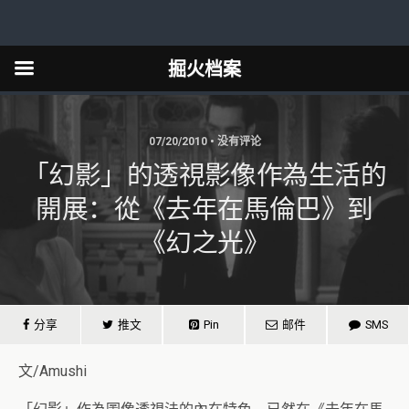
掘火档案
07/20/2010 • 没有评论
「幻影」的透視影像作為生活的
開展：從《去年在馬倫巴》到
《幻之光》
分享
推文
Pin
邮件
SMS
文/Amushi