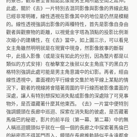
的景色，觀眾甚至會錯認此像是男主角所處空間之延伸。
此處，關於《去》一片特別去混同影像與影像的界線此點
已經非常明確，線性透視在影像其中的地位是仍然是模糊
的。線性透視強調出影像的兩種特性，首先是影像自身由
觀者與觀察物的距離，以視覺金字塔為頂點的投影比例漸
次縮小的建構性，在《去》當中，如上圖三示，可以看見
女主角雖然明明就是在現實中現身，然影像敘事的斷裂
中，此插入影像（或是沒有如此的分別，因為整片都是以
類似的方式安排）在槍擊室之後就以女主角底下的黑白方
格特別強調此處可能是男主角意識中的幻影。再者，經由
線性透視中，畫面裡的平行線會交集於地平線上某點的情
況下，觀者的視線將會隨著周圍的平行線而被影像畫面的
深處，讓人有特別想探知消失點或影像的深處除了可見事
物外，是否還藏著什麼其他東西。《去》一片當中便特別
強調鏡頭在長廊中巡迴、探索在消失點的彼處，是否藏著
馬倫巴的秘密，影片的前半段（第一幕、第二幕）中的無
人稱巡迴鏡頭似乎就在一個一個的長廊之中探索著馬倫巴
的秘密而不得其門而入，鏡頭在長廊推軌時似乎永遠都會