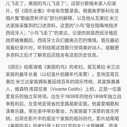
儿飞走了，美丽的鸟儿飞走了”。这部分歌唱未录入纪录
片，但《颂乐全集》中收有完整录音。根据奥罗斯科在该
唱片集“歌曲赏析评论”部分的解释，以及他从瓦莱拉·米兰
达家族采集到的口述资料，这里的“小鸟”是在隐晦地指涉
西班牙人；“小鸟飞走了”的表达，记录的就是西班牙殖民
政府被推翻后，西班牙士兵们撤离古巴的情境。我在最初
观看纪录片时，听到结尾这首歌只觉得美好动人，接触更
多资料之后才了解背后还隐含有这些历史信息。
《颂乐》结尾清唱《美丽的鸟》的老妇，是瓦莱拉·米兰达
家族的最年长者（以纪录片拍摄年代来算）。圣地亚哥瓦
莱拉·米兰达家族拥有着延续百年的颂乐传统，其家族奠基
人、维森特·库提尼奥（Vicente Cutiño）上校，正是一位喜
爱音乐的独立军将领。出生于1838年的他在1898年独立战
争胜利后，在圣地亚哥省的圣路易斯定居。他喜爱唱歌和
演奏乐器，常在家中举办聚会，为家族留下深厚的音乐传
统。出现在影片中的是这个家族的祖孙四代，影片结尾唱
《美丽的鸟》的老妇是上校102岁的女儿卡塔琳娜，而演