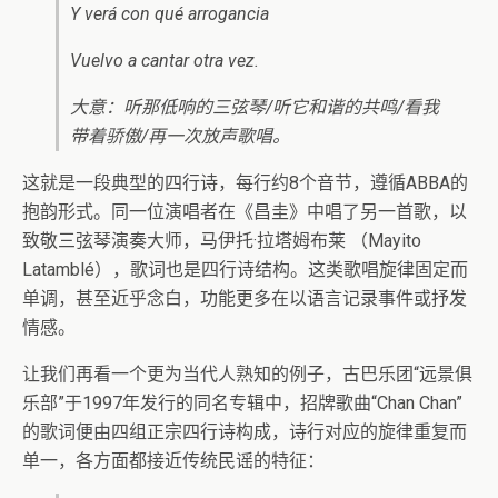
Y verá con qué arrogancia
Vuelvo a cantar otra vez.
大意：听那低响的三弦琴/听它和谐的共鸣/看我
带着骄傲/再一次放声歌唱。
这就是一段典型的四行诗，每行约8个音节，遵循ABBA的
抱韵形式。同一位演唱者在《昌圭》中唱了另一首歌，以
致敬三弦琴演奏大师，马伊托·拉塔姆布莱 （Mayito
Latamblé），歌词也是四行诗结构。这类歌唱旋律固定而
单调，甚至近乎念白，功能更多在以语言记录事件或抒发
情感。
让我们再看一个更为当代人熟知的例子，古巴乐团“远景俱
乐部”于1997年发行的同名专辑中，招牌歌曲“Chan Chan”
的歌词便由四组正宗四行诗构成，诗行对应的旋律重复而
单一，各方面都接近传统民谣的特征：