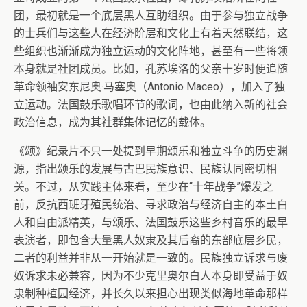
团，最初就是一个底层黑人互助组织。由于参与独立战争
的士兵们与这些人在经济阶层和文化上有着天然联结，这
些组织也渐渐成为独立运动的文化阵地，甚至有一些将领
本身就是社团成员。比如，孔苏埃洛的父亲十岁时便追随
革命领袖安东尼奥·马塞奥（Antonio Maceo），加入了独
立运动。法国鼓乐歌唱环节的歌词，也由此纳入新的社会
政治信息，成为其社群集体记忆的载体。
《颂》纪录片不只一处提到早期颂乐和独立斗争的历史渊
源，指出颂乐的发展与古巴民族意识、民族认同密切相
关。不过，从实践主体来看，至少在“十年战争”爆发之
前，反抗西班牙殖民统治、寻求政治与经济自主的本土白
人和自由派精英，与颂乐、法国鼓乐这些乡村音乐的最早
表演者，即包含大量黑人奴隶及其后裔的东部底层乡民，
二者的利益并非从一开始就是一致的。民族独立诉求与废
奴诉求未必兼容，因为不少克里奥尔白人本身即受益于奴
隶制种植园经济，并长久以来担心出现类似海地革命那样