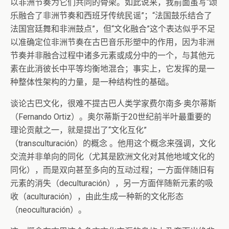
以非洲节奏为它们共同的骨架。如此说来，我前面虽写“颂
乐融合了非洲节奏和西班牙传统民谣”；“法国鼓乐结合了
法国宫廷舞和非洲鼓点”，但“文化融合”这个表达似乎不足
以准确定位非洲节奏在古巴音乐形塑中的作用，因为非洲
节奏并非融合过程中诸多元素或成分中的一个，与其他元
素在此消彼长中平等均衡地混合；事实上，它发挥的是一
种整体性架构的力量，是一种结构性的基础。
谈论古巴文化，很难不提古巴人类学家费尔南多·奥尔蒂斯
（Fernando Ortiz）。奥尔蒂斯于20世纪前半叶最重要的
理论贡献之一，就是提出了“文化互化”
（transculturación）的概念 。他用这个概念来强调，文化
交流并非单向的同化（尤其是欧洲文化对其他地域文化的
同化），而是双向甚至多向的互动过程；一方面伴随旧有
元素的消失（deculturación），另一方面伴随新元素的吸
收（aculturación），由此生成一种新的文化形态
（neoculturación）。