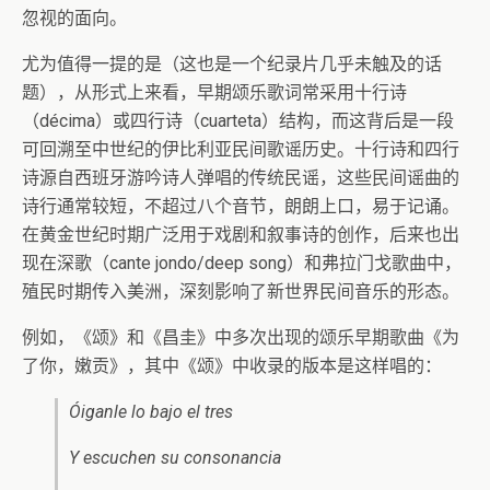
忽视的面向。
尤为值得一提的是（这也是一个纪录片几乎未触及的话
题），从形式上来看，早期颂乐歌词常采用十行诗
（décima）或四行诗（cuarteta）结构，而这背后是一段
可回溯至中世纪的伊比利亚民间歌谣历史。十行诗和四行
诗源自西班牙游吟诗人弹唱的传统民谣，这些民间谣曲的
诗行通常较短，不超过八个音节，朗朗上口，易于记诵。
在黄金世纪时期广泛用于戏剧和叙事诗的创作，后来也出
现在深歌（cante jondo/deep song）和弗拉门戈歌曲中，
殖民时期传入美洲，深刻影响了新世界民间音乐的形态。
例如，《颂》和《昌圭》中多次出现的颂乐早期歌曲《为
了你，嫩贡》，其中《颂》中收录的版本是这样唱的：
Óiganle lo bajo el tres
Y escuchen su consonancia