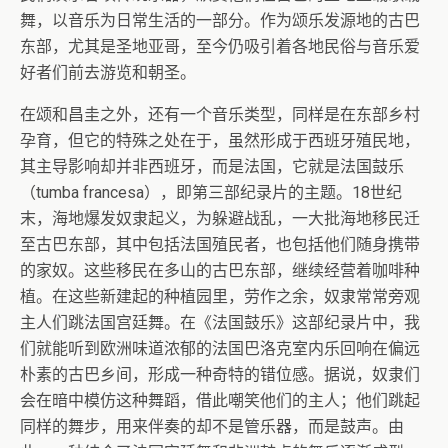
舞，以音乐为日常生活的一部分。作为颂乐发源地的古巴
东部，尤其是圣地亚哥，至今仍吸引着各地民俗与音乐爱
好者们前去游览和朝圣。
在颂和昌圭之外，还有一个音乐类型，同样是在东部乡村
孕育，但它的特殊之处在于，虽然形成于西班牙殖民地，
其主导影响却并非西班牙，而是法国，它就是法国鼓乐
（tumba francesa），即第三部纪录片的主题。18世纪
末，海地爆发奴隶起义，为躲避战乱，一大批海地移民迁
至古巴东部，其中包括法国殖民者，也包括他们随身携带
的家奴。这些移民在多山的古巴东部，继续经营着咖啡种
植。在这些新建起的种植园里，劳作之余，奴隶常常旁观
主人们跳法国宫廷舞。在《法国鼓乐》这部纪录片中，我
们就能听到欧洲味道浓郁的法国巴洛克室内乐回响在偏远
朴素的古巴乡间，形成一种奇特的错位感。据说，奴隶们
会在暗中模仿这种舞蹈，借此嘲笑他们的主人；他们跳起
同样的舞步，用来伴奏的却不是管乐器，而是鼓声。由