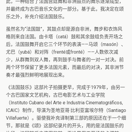
此，一种结合了法国宫廷舞和非洲鼓点的舞乐逐渐成型，
并最终成为古巴音乐文化的一部分。基于此，我决定在颂
乐之外，补充介绍法国鼓乐。
虽然名为“法国鼓”，其鼓点却是源自非洲，舞步和衣饰风
格则来自法国。由卡塔（catá）鼓和其余鼓组负责开场之
后，法国鼓舞开启它三个环节的表演——马颂（masón）、
尤巴（yubá）和对阵（frenté或fronté）——人数依次减
少，从群舞到双人舞，再到鼓手与舞者的一对一对决。前
两个环节保留了更多法国元素，而最后的对决，其非洲节
奏才最强烈鲜明地展现出来。
《法国鼓乐》这部片子拍摄更早，完成于1979年，由另一
个古巴国家文艺机构，古巴电影艺术与工业学院
（Instituto Cubano del Arte e Industria Cinematográficos,
ICAIC）制作，导演为圣地亚哥·比利亚富埃尔特（Santiago
Villafuerte）。驱使我补充译制第三部的原因还在于一个细
节，那就是《颂》这部纪录片的开头，用的是法国鼓乐的