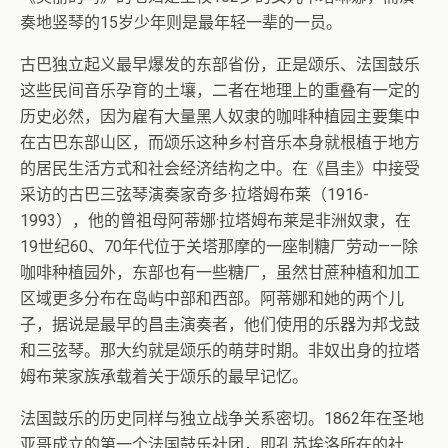
奏地竖琴的15岁少年则是最年轻一辈的一员。
古巴独立起义最早爆发的东部省份，正是颂乐、法国鼓乐
这些民间音乐孕育的土壤，二者在地理上的重叠有一定的
历史必然，因为雇有大量黑人奴隶的咖啡种植园主要集中
在古巴东部山区，而颂乐这种乡村音乐本身就根植于地方
的居民生活方式和社会经济结构之中。在《昌圭》中接受
采访的古巴三弦琴演奏家奇多·拉塔姆布莱（1916-
1993），他的曾祖母阿蒂娜·拉塔姆布莱是非洲奴隶，在
19世纪60、70年代位于关塔那摩的一座制糖厂劳动——除
咖啡种植园外，东部也有一些糖厂，虽然甘蔗种植和加工
区域更多分布在岛屿中部和西部。阿蒂娜和她的两个儿
子，据说是最早的昌圭演奏者，他们使用的乐器为邦戈鼓
和三弦琴。那大约就是颂乐的萌芽时期。非奴出身的拉塔
姆布莱家族承载着关于颂乐的最早记忆。
法国鼓乐的历史同样与独立战争关系密切。1862年在圣地
亚哥成立的第一个法国鼓乐社团，即孔苏埃洛所在的社