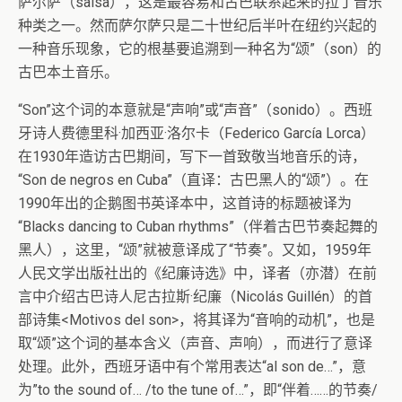
萨尔萨（salsa），这是最容易和古巴联系起来的拉丁音乐
种类之一。然而萨尔萨只是二十世纪后半叶在纽约兴起的
一种音乐现象，它的根基要追溯到一种名为“颂”（son）的
古巴本土音乐。
“Son”这个词的本意就是“声响”或“声音”（sonido）。西班
牙诗人费德里科·加西亚·洛尔卡（Federico García Lorca）
在1930年造访古巴期间，写下一首致敬当地音乐的诗，
“Son de negros en Cuba”（直译：古巴黑人的“颂”）。在
1990年出的企鹅图书英译本中，这首诗的标题被译为
“Blacks dancing to Cuban rhythms”（伴着古巴节奏起舞的
黑人），这里，“颂”就被意译成了“节奏”。又如，1959年
人民文学出版社出的《纪廉诗选》中，译者（亦潜）在前
言中介绍古巴诗人尼古拉斯·纪廉（Nicolás Guillén）的首
部诗集<Motivos del son>，将其译为“音响的动机”，也是
取“颂”这个词的基本含义（声音、声响），而进行了意译
处理。此外，西班牙语中有个常用表达“al son de…”，意
为”to the sound of… /to the tune of…”，即“伴着……的节奏/