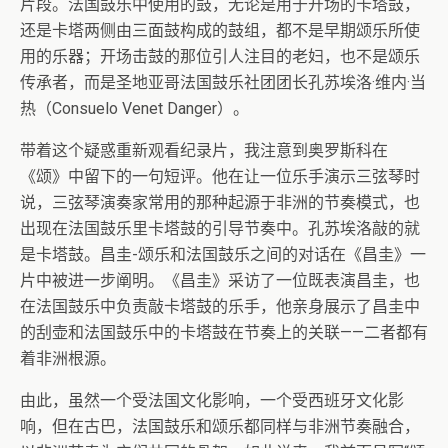
片段。法国鼓乐中使用的鼓，无论是用于开场的卡塔鼓，
还是卡塔两侧由三面鼓构成的鼓组，都不是早期颂乐所使
用的乐器；开场击鼓的那位引人注目的老妇，也不是颂乐
传承者，而是圣地亚哥法国鼓乐社团团长孔苏埃洛·维内·当
热（Consuelo Venet Danger）。
带着这个疑惑重新观看纪录片，我注意到奥罗斯科在
《颂》中留下的一句短评。他在让一位乐手演示三弦琴时
说，三弦琴演奏家常用的那种起源于非洲的节奏模式，也
出现在法国鼓乐里卡塔鼓的引导节奏中。孔苏埃洛敲的就
是卡塔鼓。昌圭-颂乐和法国鼓乐之间的对话在《昌圭》一
片中被进一步阐明。《昌圭》采访了一位既表演昌圭，也
在法国鼓乐中负责敲卡塔鼓的乐手，他亲身展示了昌圭中
的刮壶和法国鼓乐中的卡塔鼓在节奏上的关联——二者都有
着非洲根源。
由此，虽然一个受法国文化影响，一个受西班牙文化影
响，但在古巴，法国鼓乐和颂乐都同样与非洲节奏融合，