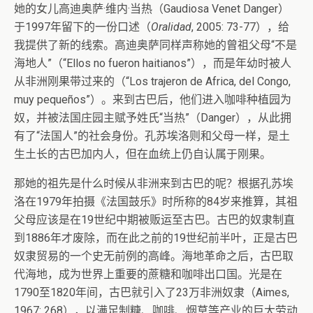
她的女儿高迪奥萨·维内·当热（Gaudiosa Venet Danger）
于1997年留下的一份口述（
Oralidad
, 2005: 73-77），给
我提供了新的线索。高迪奥萨同样声称她的曾祖父母“不是
海地人”（“Ellos no fueron haitianos”），而是年幼时被人
从非洲刚果带过来的（“Los trajeron de Africa, del Congo,
muy pequeños”）。来到古巴后，他们进入咖啡种植园为
奴，并被法国庄园主赋予姓氏“当热”（Danger），从此拥
有了“法国人”的社会身份。孔苏埃洛则和父母一样，是土
生土长的古巴加内人，但在血统上仍自认属于刚果。
那她的祖先是什么时候从非洲来到古巴的呢？根据孔苏埃
洛在1979年拍摄《法国鼓乐》时所称的84岁来推算，其祖
父母应该是在19世纪中期被贩运至古巴。古巴的奴隶制直
到1886年才废除，而在此之前的19世纪前半叶，正是古巴
奴隶贸易的一个史无前例的高峰。海地革命之后，古巴取
代海地，成为世界上重要的蔗糖和咖啡出口国。光是在
1790至1820年间，古巴就引入了23万非洲奴隶（Aimes,
1967: 268），以满足制糖、咖啡、烟草等产业的巨大劳动