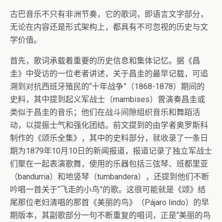
古巴音乐不只有非洲节奏，它的歌词，即语言文字部分，
无论在内容还是形式架构上，都具有不可忽视的历史与文
学价值。
首先，歌词承载着重要的历史信息和集体记忆。据《昌
圭》中受访的一位老者讲述，关于昌圭的最早记载，可追
溯到对抗西班牙殖民的“十年战争”（1868-1878）期间的
史料，其中提到起义军战士（mambises）曾演奏昌圭或
类似于昌圭的音乐；他们在战斗间隙组织音乐和舞蹈活
动，以提振士气和强化团结。前文提到的由学者奥罗斯科
制作的《颂乐全集》，其中的史料部分，就收录了一条日
期为1879年10月10日的新闻报道，报道记录了独立军战士
们聚在一起表演歌舞，使用的乐器包括三弦琴、班都里亚
（bandurria）和地竖琴（tumbandera），还提到他们不断
吟唱一首关于“飞走的小鸟”的歌。这很可能就是《颂》结
尾那位老妇清唱的那首《美丽的鸟》（Pájaro lindo）的早
期版本，其副歌部分一句不断重复的唱词，正是“美丽的鸟