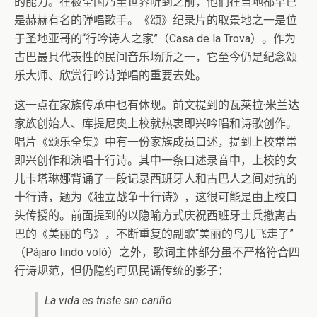
的能力。在被全国乃至世界听到之前，他们在当地都早已
是赫赫有名的弹唱歌手。《颂》纪录片的取景地之一是位
于圣地亚哥的“行吟诗人之家”（Casa de la Trova）。作为
古巴最具代表性的民间音乐场所之一，它至今仍是纪念颂
乐大师、欣赏行吟诗弹唱的重要去处。
这一点在家族传承中也有体现。前文提到的瓦莱拉·米兰达
家族创始人、库提尼奥上校就热衷即兴吟唱和诗歌创作。
唱片《颂乐全集》中有一份家族成员口述，提到上校常常
即兴创作和演唱十行诗。其中一条口述录音中，上校的女
儿卡塔琳娜背诵了一段记录西班牙人和古巴人之间对抗的
十行诗，题为《独立战争十行诗》，这很可能是由上校口
头传授的。前面提到的以隐喻方式庆祝西班牙士兵撤离古
巴的《美丽的鸟》，不断重复的副歌“美丽的鸟儿飞走了”
（Pájaro lindo voló）之外，歌词主体部分虽不严格符合四
行诗规范，但仍隐约可见民谣传统的影子：
La vida es triste sin cariño