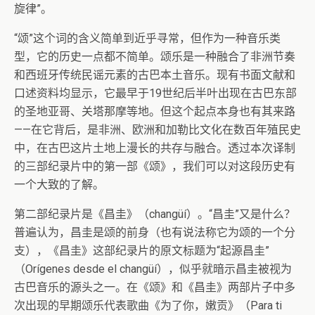
旋律”。
“颂”这个词的含义简单到近乎寻常，但作为一种音乐类
型，它的历史一点都不简单。颂乐是一种融合了非洲节奏
和西班牙传统民谣元素的古巴本土音乐。现有书面文献和
口述资料均显示，它最早于19世纪后半叶出现在古巴东部
的圣地亚哥、关塔那摩等地。但这个起点本身也有其来路
——在它背后，是非洲、欧洲和加勒比文化在数百年殖民史
中，在古巴这片土地上漫长的共存与融合。透过本次译制
的三部纪录片中的第一部《颂》，我们可以对这段历史有
一个大致的了解。
第二部纪录片是《昌圭》（changüí）。“昌圭”又是什么？
普遍认为，昌圭是颂的前身（也有说法称它为颂的一个分
支），《昌圭》这部纪录片的原文标题为“起源昌圭”
（Orígenes desde el changüí），似乎就暗示昌圭被视为
古巴音乐的源头之一。在《颂》和《昌圭》两部片子中多
次出现的早期颂乐代表歌曲《为了你，嫩贡》（Para ti