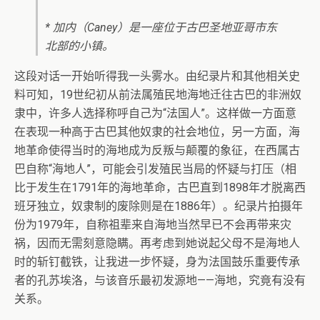
* 加内（Caney）是一座位于古巴圣地亚哥市东
北部的小镇。
这段对话一开始听得我一头雾水。由纪录片和其他相关史
料可知，19世纪初从前法属殖民地海地迁往古巴的非洲奴
隶中，许多人选择称呼自己为“法国人”。这样做一方面意
在表现一种高于古巴其他奴隶的社会地位，另一方面，海
地革命使得当时的海地成为反叛与颠覆的象征，在西属古
巴自称“海地人”，可能会引发殖民当局的怀疑与打压（相
比于发生在1791年的海地革命，古巴直到1898年才脱离西
班牙独立，奴隶制的废除则是在1886年）。纪录片拍摄年
份为1979年，自称祖辈来自海地当然早已不会再带来灾
祸，因而无需刻意隐瞒。再考虑到她说起父母不是海地人
时的斩钉截铁，让我进一步怀疑，身为法国鼓乐重要传承
者的孔苏埃洛，与该音乐最初发源地——海地，究竟有没有
关系。