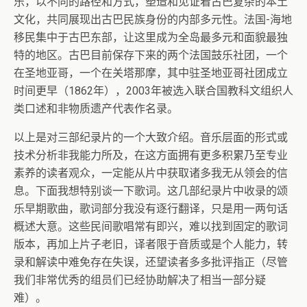
乐，以不同的路径和方式，塑造和见证着古巴复杂的本土
文化，共同展现出古巴民族身份的内部多元性。法国-海地
移民集中于古巴东部，让这里成为全岛最多元和面貌最独
特的地区。古巴目前保存下来的两个法国鼓乐社团，一个
在圣地亚哥，一个在关塔那摩，其中驻圣地亚哥社团成立
时间更早（1862年），2003年被选入联合国教科文组织人
类口述和非物质遗产代表作名录。
以上是对三部纪录片的一个大致介绍。音乐层面的形式或
技术分析非我能力所及，在这方面拥有更多积累乃至专业
素养的读者观众，一定能从片中获取诸多我无从领会的信
息。下面我想特别谈一下歌词。这几部纪录片中收录的颂
乐早期歌曲，歌词部分我没有逐行翻译，只是用一两句话
概述大意。这些民间歌唱常有即兴，难以找到固定的歌词
版本，再加上片子老旧，译者限于音质或是个人能力，转
录和解读中难免存在失误，还望读者多多批评指正（尽管
我们非常优秀的组员们已经协助解决了相当一部分疑
难）。