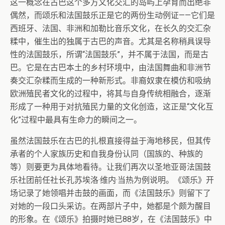
这一概念在古巴这个多方文化交汇的岛屿上孕育而出绝非
偶然，而颂乐和法国鼓乐正是它的两份生动例证——它们是
西班牙、法国、非洲和加勒比音乐文化，在长久的交汇杂
糅中，催生出的独属于古巴的声音。尤其是名称稍具误导
性的法国鼓乐，所谓“法国鼓乐”，并不属于法国，而是古
巴。它是在古巴本土的乡村环境中，由法国舞曲和非洲节
奏交汇杂糅而生成的一种新形式。非裔奴隶在模仿和吸纳
欧洲殖民者文化的过程中，将其与自身传统相融合，逐渐
形成了一种用于对抗殖民力量的文化创造，这正是“文化互
化”过程中最具有生命力的瞬间之一。
虽然法国鼓乐在古巴的扎根直接得益于海地移民，但其传
承者的个人家族历史和自我身份认同（国族的、种族的
等）则要更为具体地看待。让我们再次以圣地亚哥法国鼓
乐社团前任社长孔苏埃洛·维内·当热为例说明。《颂乐》开
场记录了她领唱并击鼓的画面，而《法国鼓乐》则留下了
对她的一段口头采访。在两部片子中，她都是个颇为醒目
的形象。在《颂乐》拍摄时她已88岁，在《法国鼓乐》中