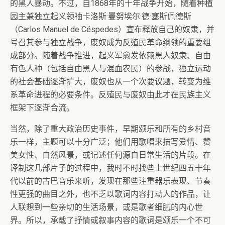
的黑人暴动。不过，自1868年的十年战争开始，随着种植
园主兼独立起义领袖卡洛斯·曼努埃尔·德·塞斯佩德斯
（Carlos Manuel de Céspedes）宣布释放自己的奴隶，并
号召其参与独立战争，废奴成为反殖民革命纲领的重要组
成部分。随着战争推进，起义军愈发依赖黑人奴隶、自由
有色人种（包括自由黑人与混血农民）的参战，独立运动
的社会基础逐渐扩大，废奴也从一个次要议题，转变为维
系革命进程的必要条件。反殖民与废奴由此才在民族主义
框架下逐渐合流。
当然，除了重大政治历史事件，早期颂乐和所有的乡村音
乐一样，主题可以十分广泛；他们用歌唱来描写爱情、赞
美女性、自然风景，或记述任何源自日常生活的片段。在
译制这几部片子的过程中，我时不时找些上世纪四五十年
代以前的古巴音乐来听，发现在那些注重器乐表现、节奏
性更强的曲目之外，也不乏以歌词内容打动人的作品，让
人联想到一些亲切的生活场景，或是歌者细腻的内心世
界。所以，承载了抒情或叙事内容的歌词是颂乐一个不可