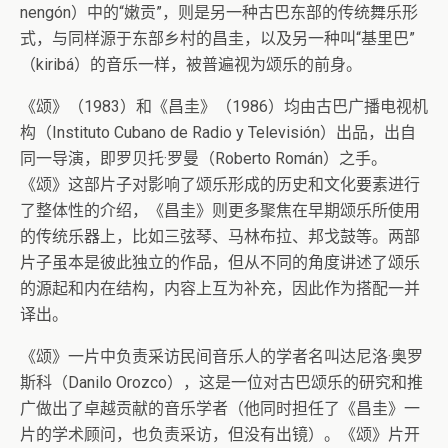
nengón）中的“嫩贡”，则是另一种古巴东部的传统舞乐形
式，与同样源于东部乡村的昌圭，以及另一种叫“基里巴”
（kiribá）的音乐一样，被普遍视为颂乐的前身。
《颂》（1983）和《昌圭》（1986）均由古巴广播电视机
构（Instituto Cubano de Radio y Televisión）出品，出自
同一导演，即罗贝托·罗曼（Roberto Román）之手。
《颂》这部片子对影响了颂乐形成的历史和文化要素进行
了整体性的介绍，《昌圭》则更多聚焦在早期颂乐所使用
的传统乐器上，比如三弦琴、马林布拉、邦戈鼓等。两部
片子虽本是彼此独立的作品，但从不同的角度讲述了颂乐
的源起和内在结构，内容上互为补充，因此作为搭配一并
译出。
《颂》一片中负责采访民间音乐人的学者名叫达尼洛·奥罗
斯科（Danilo Orozco），这是一位对古巴颂乐的研究和推
广做出了卓越贡献的音乐学者（他同时担任了《昌圭》一
片的学术顾问，也负责采访，但没有出镜）。《颂》片开