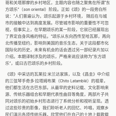
哥和关塔那摩的乡村地区，主题内容也随之聚焦在所谓“东
方颂乐”（son oriental）阶段。正如《颂》的一段旁白所
说：“人们普遍认为，颂乐起源于乡村环境， 随后在与城
市的接触中达到高度发展。尽管城市影响的重要性不可忽
视，但事实上，在早期颂乐的某一阶段，它就已经展现出
了界定自身风格的特征。”颂乐从东向西传至哈瓦那，再向
北传播至纽约，影响到美国的音乐生态，关于这段都市化
国际化的历史，未来有机会的话会透过另一部纪录片加以
介绍。本期译制涉及的颂乐，严格来说应该称为“东方颂
乐”，或曰古巴颂乐的乡村阶段。
《颂》中采访的瓦莱拉·米兰达家族，以及《昌圭》中介绍
的三弦琴手奇多·拉塔姆布莱（Chito Latamblé）的祖辈，
他们都生活在古巴东部。从最早的史料记载、文化影响来
源、传统乐器组合和早期代表性曲目等角度，两部片子共
同对颂乐的初始乡村形态进行了系统分析和视听呈现。透
过这些珍贵的影像，我们聆听老人的回忆、吟唱，观察乡
民们演示各项传统乐器，欣赏他们在自己的土地上载歌载