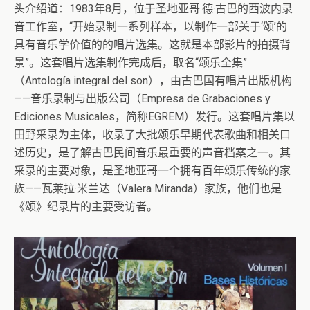
头介绍道：1983年8月，位于圣地亚哥·德·古巴的西波内录
音工作室，“开始录制一系列样本，以制作一部关于‘颂’的
具有音乐学价值的的唱片选集。这就是本部影片的拍摄背
景”。这套唱片选集制作完成后，取名“颂乐全集”
（Antología integral del son），由古巴国有唱片出版机构
——音乐录制与出版公司（Empresa de Grabaciones y
Ediciones Musicales，简称EGREM）发行。这套唱片集以
田野采录为主体，收录了大批颂乐早期代表歌曲和相关口
述历史，是了解古巴民间音乐最重要的声音档案之一。其
采录的主要对象，是圣地亚哥一个拥有百年颂乐传统的家
族——瓦莱拉·米兰达（Valera Miranda）家族，他们也是
《颂》纪录片的主要受访者。