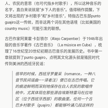
人、农民的意思（也可代指乡村歌手），所以这种音乐的
名字，直白来说就是“乡下人的音乐”。值得稍作提醒，下
文将出现的“乡村歌手”和“乡村音乐”，特指古巴东部punto
guajiro这一传统，而非这两个词在其他语境（比如美国的
country music）可能引发的联想。
古巴作家阿莱霍·卡彭铁尔（Alejo Carpentier）于1946年出
版的音乐学著作《古巴音乐》（La música en Cuba），梳
理了16世纪至20世纪初期古巴音乐的发展历史。书中第一
章就提到了punto guajiro，点明其文化源头就是殖民时代
传到美洲的西班牙民谣：
很早的时候，西班牙罗曼采（romance，一种八
音节民间谣曲——译者注）便已在古巴传唱。它
的痕迹鲜明而深刻地保存在白人农民的歌唱传
统中，尤其体现在那些源自埃斯特雷马杜拉地
区（位于西班牙西部）的歌曲里。任何一个古
巴乡村歌手（guajiro） 都能够吟诵几段这样的