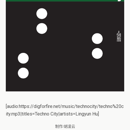
[audio:https://digforfire.net/music/technocity/techno%20c
ity.mp3|titles=Techno City|artists=Lingyun Hu]
制作/胡凌云