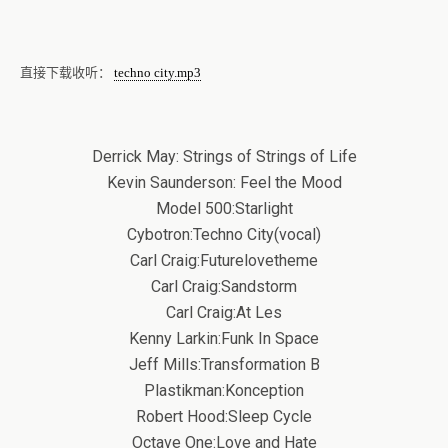
直接下载收听：
techno city.mp3
Derrick May: Strings of Strings of Life
Kevin Saunderson: Feel the Mood
Model 500:Starlight
Cybotron:Techno City(vocal)
Carl Craig:Futurelovetheme
Carl Craig:Sandstorm
Carl Craig:At Les
Kenny Larkin:Funk In Space
Jeff Mills:Transformation B
Plastikman:Konception
Robert Hood:Sleep Cycle
Octave One:Love and Hate