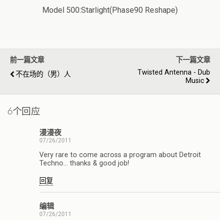
Model 500:Starlight(Phase90 Reshape)
前一篇文章
下一篇文章
Twisted Antenna - Dub
不在场的（男）人
Music
6个回应
漫漫夜
07/26/2011
Very rare to come across a program about Detroit
Techno… thanks & good job!
回复
编辑
07/26/2011