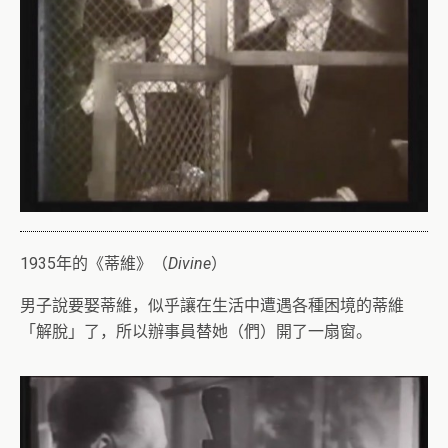
1935年的《蒂維》（
Divine
）
男子說要娶蒂維，似乎讓在生活中遭遇各種困境的蒂維
「解脫」了，所以辦事員替她（們）開了一扇窗。