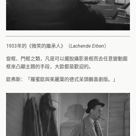
1933年的《微笑的繼承人》（
Lachende Erben
）
窗框、門框之類，凡是可以擺脫攝影景框而去任意變動圖
框來凸顯主題的手段，大歐都是歡迎的。
歐弗斯：「羅蜜歐與茱麗葉的德式呆頭鵝喜劇版。」