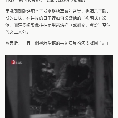
1932年的《販妻記》（
Die Verkaufte Braut
）
馬戲團剛剛好配合了斯麥塔納華麗的音樂，也顯示了歐弗
斯的口味，在往後的日子裡如何影響他的「複調式」影
像；而這多線影像往往是用來烘托（或補充、豐盈）空洞
的女主人公。
歐弗斯：「有一個極端滑稽的喜劇演員扮演馬戲團主。」