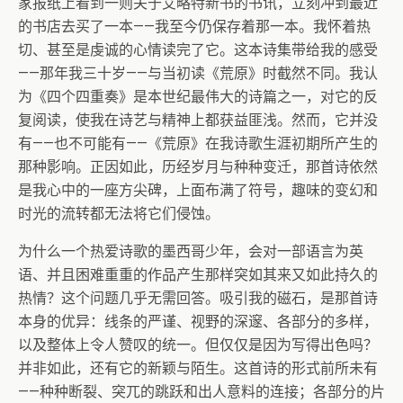
家报纸上看到一则关于艾略特新书的书讯，立刻冲到最近
的书店去买了一本——我至今仍保存着那一本。我怀着热
切、甚至是虔诚的心情读完了它。这本诗集带给我的感受
——那年我三十岁——与当初读《荒原》时截然不同。我认
为《四个四重奏》是本世纪最伟大的诗篇之一，对它的反
复阅读，使我在诗艺与精神上都获益匪浅。然而，它并没
有——也不可能有——《荒原》在我诗歌生涯初期所产生的
那种影响。正因如此，历经岁月与种种变迁，那首诗依然
是我心中的一座方尖碑，上面布满了符号，趣味的变幻和
时光的流转都无法将它们侵蚀。
为什么一个热爱诗歌的墨西哥少年，会对一部语言为英
语、并且困难重重的作品产生那样突如其来又如此持久的
热情？这个问题几乎无需回答。吸引我的磁石，是那首诗
本身的优异：线条的严谨、视野的深邃、各部分的多样，
以及整体上令人赞叹的统一。但仅仅是因为写得出色吗？
并非如此，还有它的新颖与陌生。这首诗的形式前所未有
——种种断裂、突兀的跳跃和出人意料的连接；各部分的片