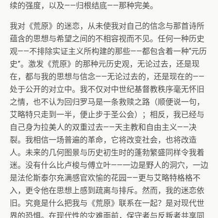
续的强度，以及——归根结底——那种完美。
我对《荒原》的迷恋，从未使我对自己的信念与那首诗所
蕴含的思想与希望之间的不相容视而不见。任何一种历史
观——不排除实证主义所构建的那些——都包含着一种“元历
史”。激发《荒原》的那种元历史观，无论过去，还是现
在，都与我的思想与信念——无论过去的，还是现在的——
处于公开的对立中。我不仅对中世纪基督教秩序毫无怀旧
之情，也不认为回归罗马是一条救赎之路（顺便说一句，
艾略特只走到一半，便止步于圣公会）；相反，我已经与
自己身为拉美人的双重过去——天主教和自由主义——决
裂。我相信一场普遍的革命，它将改变社会，也将改造
人。未来的几何图景与历史初生时的蓬勃繁盛同样令我着
迷。没有什么比卢梭与傅立叶——一边是野人的洞穴，一边
是法伦斯泰尔充满感官欢愉的花园——更与艾略特格格不
入，更令他在思想上感到疏离与排斥。然而，我的迷恋依
旧。究竟是什么把我与《荒原》联系在一起？是对现代世
界的恐惧。在现代性的灾难面前，保守者与反叛者共享同