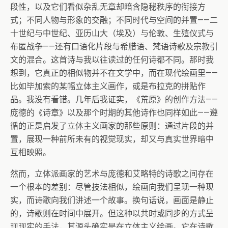
段性，以及它们看似杂乱无章却暗含隐秘秩序的衔接方
式；不同人物与形象的交融；不同时代与空间的并置——二
十世纪与中世纪、亚历山大（埃及）与伦敦、生殖仪式与
布匿战争——还有口语化片段与希腊语、梵语诗歌及宗教引
文的混合。这首诗与我以往读过的任何诗都不同。那时我
想到，它真正的相似物并不在文学中，而在现代绘画里——
比如毕加索的某幅立体主义画作，或是布拉克的拼贴作
品。我没有看错。几年后我证实，《荒原》的创作方法——
庞德的《诗章》以及那个时期的其他诗作也同样如此——遵
循的正是启发了立体主义画家的那些原则：通过片段的并
置，展现一种前所未有的视觉现实，却又与真实世界暗中
互相映照。
然而，立体派画家的艺术与庞德和艾略特的诗歌之间存在
一个根本的差别：尽管技法相似，绘画向我们呈现一种现
实，而诗歌向我们讲述一个故事。换句话说，画面是静止
的，诗歌则在时间中展开。但这种以共时或同步的方式呈
现现实的手法，其源头确实是在立体主义绘画。它在诗歌