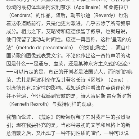
领域的最初体现是阿波利奈尔（Apollinaire）和桑德拉尔
（Cendrars）的作品。随后，勒韦尔迪（Reverdy）也沿
着这条道路前行，只是他更为激进，几乎去除了所有叙事
成分。相比之下，艾略特和庞德保留了叙事，也就是说，
他们保留了运动与时间性。庞德一再宣称，这种“呈现的方
法”（método de presentación）（他如此称之），源自中
国诗歌的图像式表意文字。不论他作出这一奇特声明的动
因是什么——是遗忘、虚荣，还是某种东方主义式的迷恋？
——可以肯定的是，真正的开创者是法国诗人，而他们的典
范，尤其是阿波利奈尔及其著名长诗《区域》（Zone），
对庞德具有决定性的影响。我知道这种看法在英语评论界
并不普遍，但让我感到安慰的是，诗人肯尼斯·雷克斯罗斯
（Kenneth Rexroth）与我持同样的观点。
我前面说过，《荒原》的新颖解释了它对我产生的强烈吸
引；现在我要补充的是，当那种最初的文学和风格上的新
意消散之后，又出现了一种不同性质的“新”，一种可以说