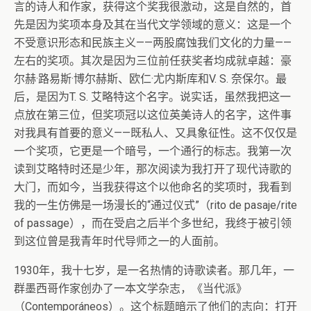
言的诗人和作家，获得这个奖我很激动，这是自然的，首
先是因为奖项本身及其在当代文学领域的意义：这是一个
不受意识形态和民族主义——两股腐蚀我们文化的力量——
左右的奖项。其次是因为三位前任获奖者均成就卓越：豪
尔赫·路易斯·博尔赫斯、欧仁·尤内斯库和V. S. 奈保尔。最
后，是因为T. S. 艾略特这个名字。说实话，虽然我把这一
点放在第三位，但奖项冠以这位英美诗人的名字，这件事
对我具有首要的意义——既私人、又具象征性。这不仅仅是
一个奖项，它更是一个暗号，一个通行的标志。我第一次
读到艾略特时还是少年，那次阅读为我打开了现代诗歌的
大门，而如今，当我获得这个以他命名的奖项时，我看到
我的一生仿佛是一场漫长的“通过仪式”（rito de pasaje/rite
of passage），而在受启之后半个多世纪，我终于被引领
到这位曾是我青年时代导师之一的人面前。
1930年，我十七岁，是一名热情的诗歌读者。那几年，一
群墨西哥作家创办了一本文学杂志，《当代派》
（Contemporáneos）。这个标题暗示了他们的志向：打开