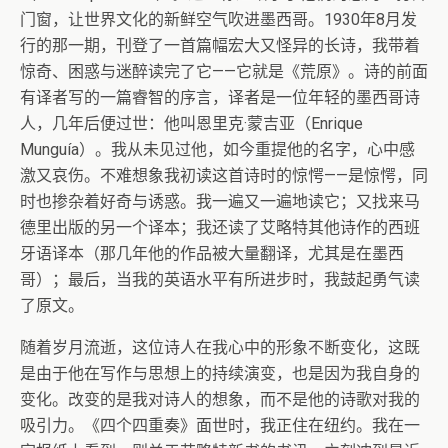
门窗，让世界文化的新鲜空气吹进墨西哥。1930年8月发
行的那一期，刊登了一首篇幅宏大又怪异的长诗，我带着
惊奇、困惑与迷醉读完了它——它就是《荒原》。诗的前面
有译者写的一篇睿智的序言，译者是一位年轻的墨西哥诗
人，几年后便过世：他叫恩里克·蒙吉亚（Enrique
Munguía）。我从未见过他，如今重提他的名字，心中感
激又哀伤。不难想象我初读这首诗时的惊愕——是惊愕，同
时也掺杂着好奇与诱惑。我一遍又一遍地读它；又找来马
德里出版的另一个译本；我还读了艾略特其他诗作的西班
牙语译本（那几年他的作品被大量翻译，尤其是在墨西
哥）；最后，当我的英语水平有所进步时，我鼓起勇气读
了原文。
随着岁月流逝，这位诗人在我心中的形象不断变化，这既
是由于他在写作与思想上的持续演变，也是因为我自身的
变化。改变的是我对诗人的想象，而不是他的诗歌对我的
吸引力。《四个四重奏》面世时，我正住在纽约。我在一