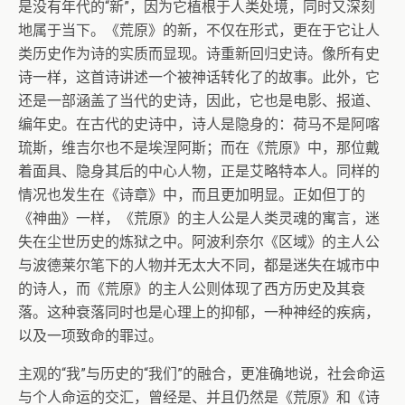
是没有年代的“新”，因为它植根于人类处境，同时又深刻
地属于当下。《荒原》的新，不仅在形式，更在于它让人
类历史作为诗的实质而显现。诗重新回归史诗。像所有史
诗一样，这首诗讲述一个被神话转化了的故事。此外，它
还是一部涵盖了当代的史诗，因此，它也是电影、报道、
编年史。在古代的史诗中，诗人是隐身的：荷马不是阿喀
琉斯，维吉尔也不是埃涅阿斯；而在《荒原》中，那位戴
着面具、隐身其后的中心人物，正是艾略特本人。同样的
情况也发生在《诗章》中，而且更加明显。正如但丁的
《神曲》一样，《荒原》的主人公是人类灵魂的寓言，迷
失在尘世历史的炼狱之中。阿波利奈尔《区域》的主人公
与波德莱尔笔下的人物并无太大不同，都是迷失在城市中
的诗人，而《荒原》的主人公则体现了西方历史及其衰
落。这种衰落同时也是心理上的抑郁，一种神经的疾病，
以及一项致命的罪过。
主观的“我”与历史的“我们”的融合，更准确地说，社会命运
与个人命运的交汇，曾经是、并且仍然是《荒原》和《诗