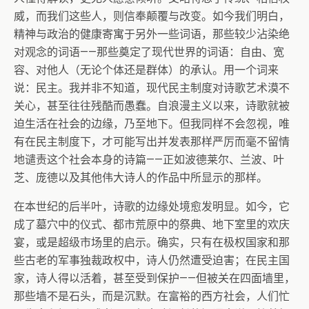
威，而我们这些人，则信奉颠覆与改变。如今我们明白，
精神与政治的健康寄寓于另外一些词语，那些较少沾染绝
对观念的词语——那些奠定了现代世界的词语：自由、宽
容、对他人（无论个体还是群体）的承认。用一个词来
说：民主。我并非不知道，现代民主制度对诗歌艺术漠不
关心，甚至往往残酷而愚蠢。自浪漫主义以来，诗歌就被
迫生活在社会的边缘，乃至地下。但我同样不会忽视，唯
有在民主制度下，才可能写出并发表那样严厉而毫不留情
地谴责这个社会本身的诗篇——正如波德莱尔、兰波、叶
芝、庞德以及其他伟大诗人的作品中所显示的那样。
在本世纪的后半叶，诗歌的边缘处境愈发明显。如今，它
成了墓穴中的仪式、都市荒原中的祭典、地下室里的欢庆
宴，或是超级市场里的启示。确实，只有在极权国家和那
些古老的军事独裁政权中，诗人仍然遭受迫害；在民主国
家，诗人得以活着，甚至受到保护——但被关在四面墙里，
那些墙不是石头，而是沉默。在富裕的西方社会，人们忙