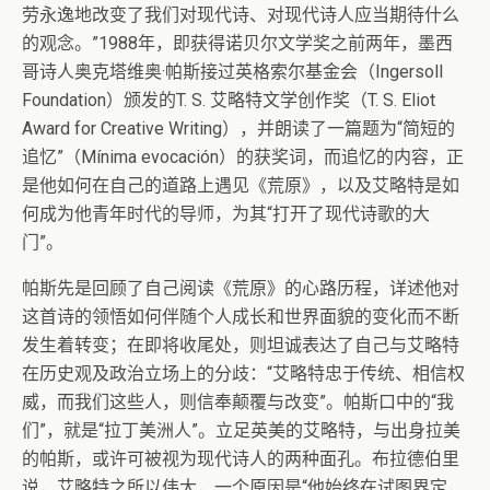
劳永逸地改变了我们对现代诗、对现代诗人应当期待什么
的观念。”1988年，即获得诺贝尔文学奖之前两年，墨西
哥诗人奥克塔维奥·帕斯接过英格索尔基金会（Ingersoll
Foundation）颁发的T. S. 艾略特文学创作奖（T. S. Eliot
Award for Creative Writing），并朗读了一篇题为“简短的
追忆”（Mínima evocación）的获奖词，而追忆的内容，正
是他如何在自己的道路上遇见《荒原》，以及艾略特是如
何成为他青年时代的导师，为其“打开了现代诗歌的大
门”。
帕斯先是回顾了自己阅读《荒原》的心路历程，详述他对
这首诗的领悟如何伴随个人成长和世界面貌的变化而不断
发生着转变；在即将收尾处，则坦诚表达了自己与艾略特
在历史观及政治立场上的分歧：“艾略特忠于传统、相信权
威，而我们这些人，则信奉颠覆与改变”。帕斯口中的“我
们”，就是“拉丁美洲人”。立足英美的艾略特，与出身拉美
的帕斯，或许可被视为现代诗人的两种面孔。布拉德伯里
说，艾略特之所以伟大，一个原因是“他始终在试图界定，