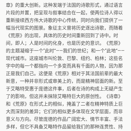
章》的重大创新。这种发端于法国的诗歌形式，通过语言
片段的并置，把呈现与叙事结合在一起，使两位诗人得以
重新接续西方伟大诗歌的中心传统，同时向我们提供了一
幅当代现实的图景。象征主义曾将历史逐出诗歌，而随着
《荒原》的出现，具体的历史时间重新回到了诗中。时
间，即人；人是时间的化身，也是历史的意识。《荒原》
的主题凝缩于一个“此时”——我们的世纪；和一个“此地”——
现代城市。这座城市叫伦敦、巴黎、纽约、柏林；这些名
字中的每一个都指向一个多变而具有千面的人物，因为那
正是我们自己。这便是《荒原》相对于其法国前辈的最大
新意，一种并非形式或审美上的，而是精神层面的新。至
于艾略特受惠于庞德这件事，后者在诗的构成上无疑产生
了的影响，但这并未抹除艾略特巨大的原创性。《诗章》
和《荒原》在形式上的相似，掩盖了二者在精神特质上巨
大而深刻的差异；它们的相似更多体现在文学层面，而非
意义与方向。尽管庞德的作品广阔宏大、情节丰富、手法
多样，但它不具备艾略特作品留给我们的那种连贯性、持