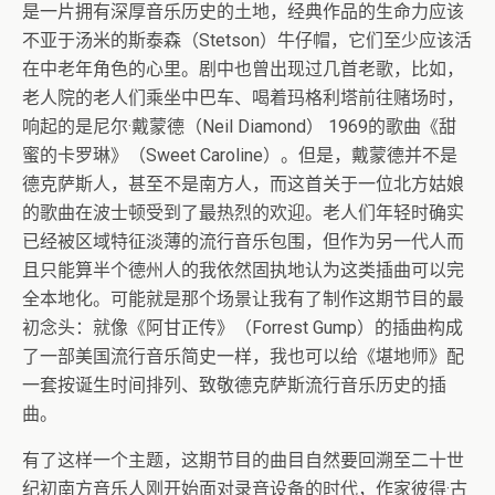
是一片拥有深厚音乐历史的土地，经典作品的生命力应该
不亚于汤米的斯泰森（Stetson）牛仔帽，它们至少应该活
在中老年角色的心里。剧中也曾出现过几首老歌，比如，
老人院的老人们乘坐中巴车、喝着玛格利塔前往赌场时，
响起的是尼尔·戴蒙德（Neil Diamond） 1969的歌曲《甜
蜜的卡罗琳》（Sweet Caroline）。但是，戴蒙德并不是
德克萨斯人，甚至不是南方人，而这首关于一位北方姑娘
的歌曲在波士顿受到了最热烈的欢迎。老人们年轻时确实
已经被区域特征淡薄的流行音乐包围，但作为另一代人而
且只能算半个德州人的我依然固执地认为这类插曲可以完
全本地化。可能就是那个场景让我有了制作这期节目的最
初念头：就像《阿甘正传》（Forrest Gump）的插曲构成
了一部美国流行音乐简史一样，我也可以给《堪地师》配
一套按诞生时间排列、致敬德克萨斯流行音乐历史的插
曲。
有了这样一个主题，这期节目的曲目自然要回溯至二十世
纪初南方音乐人刚开始面对录音设备的时代，作家彼得·古