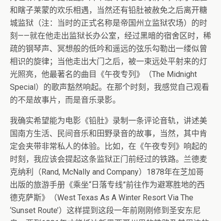
和瞎子莱蒙的欢乐相遇，当然还有铅肚被赦免之后离开糖
城监狱（注：当时的正式名称是帝国州立监狱农场）的时
刻——就在他走出监狱长办公室，经过黑暗的宿舍区时，稀
疏的钢琴声、冥想般的低吟和遥远的弦乐勾勒出一缕似曾
相识的旋律；当他走出大门之后，被一束远处平射来的灯
光照亮，他最著名的曲目《午夜专列》（The Midnight
Special）的歌声豁然响起。在那个时刻，我感觉自己观看
的不是故事片，而是音乐录影。
我确实希望能为电影《铅肚》录制一条评论音轨，讲述美
国南方生活、民间音乐和田野录音的故事，当然，其中肯
定会夹带非常私人的体验。比如，在《午夜专列》响起的
时刻，我应该会提起这条监狱正门前经过的铁路。兰德麦
克纳利（Rand, McNally and Company）1878年在芝加哥
出版的旅游手册《乘坐“日落专线”前往作为避寒胜地的西
德克萨斯》（West Texas As A Winter Resort Via The
‘Sunset Route’）这样提到这段一年前刚刚修到圣安东尼