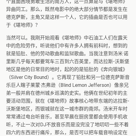
个直面困境勇敢生活的南方人，这一点算是与《堪地师》
异曲同工。那么，既然电影中的绝大部分情节都是发生在
德克萨斯，主角又是这样一个人，它的插曲是否也可以用
于《堪地师》？
当然可以。我刚开始观看《堪地师》中石油工人们在露天
中的危险劳作，听说他们中有许多人拥有前科时，想到的
就是铅肚、他的劳动歌曲和监狱歌曲。当我注意到汤米·诺
里斯几乎每天都要驾车三百到六百英里，而达拉斯-沃斯堡
地区是他的日常目的地时，起的的是铅肚的《奔向银城》
（Silver City Bound）。它再现了铅肚和另一位德克萨斯音
乐巨人瞎子莱蒙·杰弗逊（Blind Lemon Jefferson）像亲兄
弟一般并肩在德州城乡巡演的史实。他俩在世纪初年的主
要活动范围，就在《堪地师》故事核心地带东端的达拉斯-
沃斯堡地区，而银城就在这一城市群的南郊。汤米开车时
常常通过电台听音乐，甚至早晨在厨房里都会使用手机收
听，不止一次对DJ不放音乐而是没完没了地叨叨一些不着
四六的东西进行痛斥，那么，是否可以把车载音响设定在