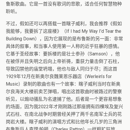
鲁斯歌曲。它是一首没有歌词的悲歌，适合任何智慧物种
聆听。
不过，假如还可以再搭载一首瞎子威利，我会推荐《假如
我能够，我要拆了这座楼》（If I had My Way I’d Tear the
Building Down），因为它展现的是布鲁斯的另一面：非常
具体的叙事，和当事人使用第一人称的近乎狂暴的感情。
它基于圣经故事：要拆楼的是壮士参孙（Samson），他
在被俘并且失明之后向上帝祈祷，重获力量击倒了石柱，
导致囚禁他的庙堂坍塌，他也与敌人同归于尽；而这首
1929年12月在新奥尔良魏莱恩乐器店（Werlein’s for
Music）录制的歌曲也有一个故事：瞎子威利当时在新奥
尔良海关大楼前卖艺弹唱，唱出这首歌曲时被路过的警察
听见，以煽动骚乱为名逮捕了他。后者是一个更容易想象
的场面，因为我2022年才刚刚路过那座拥有四棵埃及复兴
式石柱、在南北战争时期曾经关押了两千名南军士兵的花
岗岩大楼。瞎子威利的演唱方式和比他年长几岁的三角洲
布鲁斯巨人查理·帕顿（Charley Patton）一样粗犷狂放，