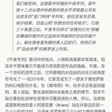
我们被告知，这首歌中所唱的午夜专列，是午
夜十二点从德州休斯敦的南太平洋铁路公司车
站发车的“金门特快”号列车，前往圣安东尼奥、
埃尔帕索、旧金山和“你想去的任何地方”。行驶
三十英里之后，午夜专列将它“深情的灯光”照耀
在糖城的德州州立监狱农场被铁栏封住的窗户
上。躺在宿舍里失眠的黑人囚犯们，将他们关
于“自由世界”的美梦送上列车。
《午夜专列》歌词中的地点、人物和场景都非常具体，但
这并不意味着它不能成为其他影视作品的插曲，毕竟，在
一个世纪的流传之后，它所歌唱的对自由的向往已经高度
符号化了——在2016年，它甚至成为了一部关于德克萨斯
的科幻电影的片名。在《堪地师》中，似乎还没有监狱服
刑、爱人探监、警长滥权和州长赦免之类的情节，但并不
缺乏像铅肚这样在逆境中沉着挺进的人物，所以，当库帕·
诺里斯和他的爱人阿丽亚娜（Ariana）站在井架边庆祝一
个小小的成功时，当汤米·诺里斯用几个小时力挽狂澜绝路