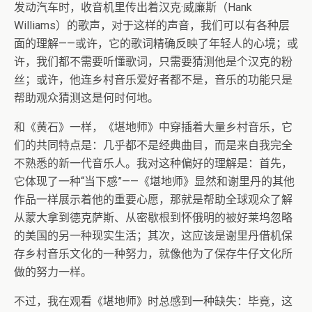
发动汽车时，收音机里传出着汉克·威廉斯（Hank
Williams）的歌声，对于这样的声音，我们可以有各种层
面的理解——或许，它的歌词精确反映了年轻人的心境；或
许，我们都不需要听懂歌词，只需要猜测他是个汉克的粉
丝；或许，他连乡村音乐爱好者都不是，音乐的功能只是
帮助观众猜测这是何时何地。
和《黄石》一样，《堪地师》中穿插着大量乡村音乐，它
们的共同特点是：几乎都不是经典曲目，而是来自我完全
不熟悉的新一代音乐人。我对这种偏好的理解是：首先，
它体现了一种“当下感”——《堪地师》显然和谢里丹的其他
作品一样展示着他的重要心愿，那就是帮助全球观众了解
从蒙大拿到德克萨斯、从密歇根到怀俄明的被好莱坞忽略
的美国的另一种现实生活；其次，这应该是谢里丹借机保
存乡村音乐文化的一种努力，就像他为了保存牛仔文化所
做的努力一样。
不过，我在观看《堪地师》时总感到一种缺失：毕竟，这