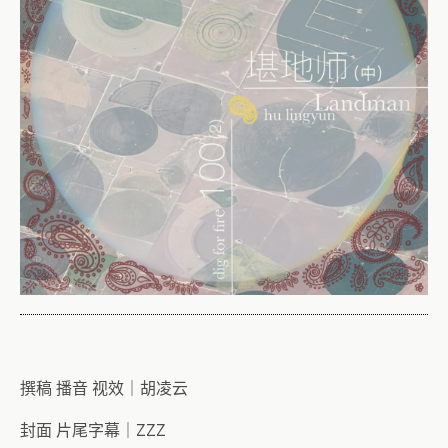
撰稿 播音 视效｜胡凌云
封面 片尾字幕｜ZZZ