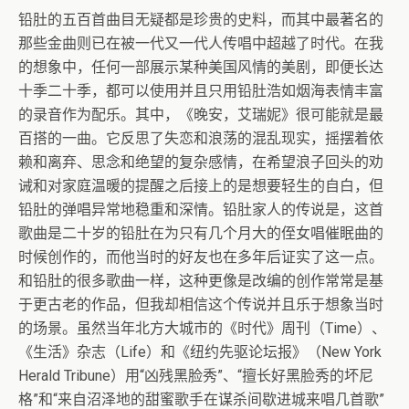
铅肚的五百首曲目无疑都是珍贵的史料，而其中最著名的
那些金曲则已在被一代又一代人传唱中超越了时代。在我
的想象中，任何一部展示某种美国风情的美剧，即便长达
十季二十季，都可以使用并且只用铅肚浩如烟海表情丰富
的录音作为配乐。其中，《晚安，艾瑞妮》很可能就是最
百搭的一曲。它反思了失恋和浪荡的混乱现实，摇摆着依
赖和离弃、思念和绝望的复杂感情，在希望浪子回头的劝
诫和对家庭温暖的提醒之后接上的是想要轻生的自白，但
铅肚的弹唱异常地稳重和深情。铅肚家人的传说是，这首
歌曲是二十岁的铅肚在为只有几个月大的侄女唱催眠曲的
时候创作的，而他当时的好友也在多年后证实了这一点。
和铅肚的很多歌曲一样，这种更像是改编的创作常常是基
于更古老的作品，但我却相信这个传说并且乐于想象当时
的场景。虽然当年北方大城市的《时代》周刊（Time）、
《生活》杂志（Life）和《纽约先驱论坛报》（New York
Herald Tribune）用“凶残黑脸秀”、“擅长好黑脸秀的坏尼
格”和“来自沼泽地的甜蜜歌手在谋杀间歇进城来唱几首歌”