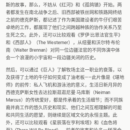
斯的故事，那么，不妨从《红河》和《孤鸽镇》开始。两
者都发生在南北战争之后、旧西部被铁丝网和铁路网终结
之前的德克萨斯，都记述了作为美国建设者的牛仔们艰苦
卓绝的工作，都展现了他们之间跨越种族的协作关系乃至
生死之交。此外，还可以比较观看《罗伊·比恩法官生平》
和《西部人》（The Westerner），从纽曼和沃尔特·布伦
南（Walter Brennan）对同一位边疆法官的不同饰演中体
会一个浪漫的小宇宙和一段边疆关闭的历史。
然后，可以通过《巨人》了解牧场主这一职业的衰落，以
及获得了土地的牛仔如何变成了油老板——此片像是《堪地
师》的前传：私人飞机和游泳池的意义，生活日新月异的
西德克萨斯女性去达拉斯逛逛尼曼·马库斯（Neiman
Marcus）的传统爱好，都是传承着的生活细节；而不同族
裔并肩工作的悠久历史和现实、他们之间互相理解的可能
和共同生活的愿望，则继续是区域文化的永恒主题。此
外，还可以比较观看《星辰落在亨利埃塔》和《血色将