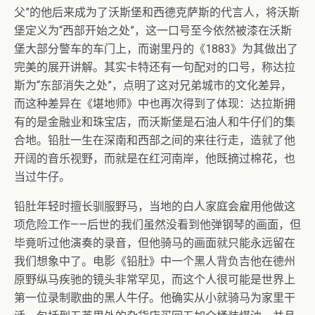
父”的他后来成为了沃斯堡和西德克萨斯的代言人，将沃斯
堡定义为“西部开始之处”，这一口号至今依然被漆在沃斯
堡大部分警车的车门上，而谢里丹的《1883》为其做出了
完美的展开讲解。其实卡特还有一句配对的口号，称达拉
斯为“东部消失之处”，点明了这对兄弟城市的文化差异，
而这种差异在《堪地师》中也再次得到了体现：达拉斯拥
有的是金融业和珠宝店，而沃斯堡是石油人和牛仔们的集
合地。铅肚一生在深南和西部之间的来往行走，造就了他
开阔的音乐视野，而就是在红河南岸，他既摘过棉花，也
当过牛仔。
铅肚年轻时擅长驯服野马，当地的白人家庭会雇用他做这
项危险工作——后世的我们虽然没看到他弹钢琴的画面，但
毕竟听过他演奏的录音，但他骑马的画面就只能永远留在
我们想象中了。电影《铅肚》中一个黑人背负吉他在德州
原野纵马疾驰的镜头非常罕见，而这个人很可能是世界上
第一位录制歌曲的黑人牛仔。他确实从小就骑马为家里干