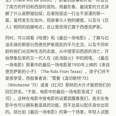
至》(There Will Be Blood），前者的故事和片名一样混合
了南方的怀旧和西部的冒险，用最形象、最阔爱的方式讲
解了什么是野猫钻探；后者则是这一行业不浪漫的那一
面，虽然发生在加州，但故事与人物的硬度，以及与《巨
人》相同的拍摄地点，总让我觉得它属于西德克萨斯。
同时，可以观看《哈德》和《最后一场电影》，了解与石
油无缘的那部分西德克萨斯居民的平凡生活，以及不同年
龄的他们对这种生活的态度，从中感受旧西部的消亡，开
始想象后来的又一代人在《赴汤蹈火》中的困境。《最后
一场电影》原著中的最后一场电影是1950年上映的《来自
德克萨斯的小子》（The Kids From Texas），孩子们并不
是很享受，而叙事者说：“需要《温切斯特’73》
（Winchester ‘73）或者《红河》那样的大片才能把他们的
回忆挤走。”于是，电影中的最后一场电影变成了《红
河》。这种在电影中放电影的设置提醒着我们，音乐在电
影中也可以拥有着道具的功能，而不总是以配乐身份出现
的。就比如《最后一场电影》的第一个场景，年轻人试图