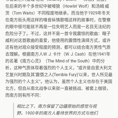
在后来的半个多世纪中被嚎狼（Howlin’ Wolf）和汤姆·威
茨（Tom Waits）不同程度地继承，而当他于1929年冬天
在南方街头用这样的嗓音纵情歌唱这样的故事时，在警察
的眼中很可能就不再是一位失明艺人而是一名目无法纪的
危险分子了。不过，这并不是一首令我震惊的歌曲：瞎子
威利对这首歌曲的喜爱，他使用的震慑性演绎方式，或许
还有他对观众接受程度的预测，都可以结合南方男性气质
去理解。根据南方人W. J. 卡什（W. J. Cash）在他1941年
的名著《南方心灵》（The Mind of the South）中的分
析，这种气质体现着强烈的个人主义，“或许是自意大利文
艺复兴时期及其‘震慑之人(Terrible Fury)’以来，世人所见最
为强烈的个人主义”。他认为，虽然个人主义也存在于美国
北方，但自从南北战争以来就一直被挑战、被套上枷锁，
而南方则有所不同：
相比之下，南方保留了边疆原始的感觉与视
野。1900年的南方人看待世界的方式与他们