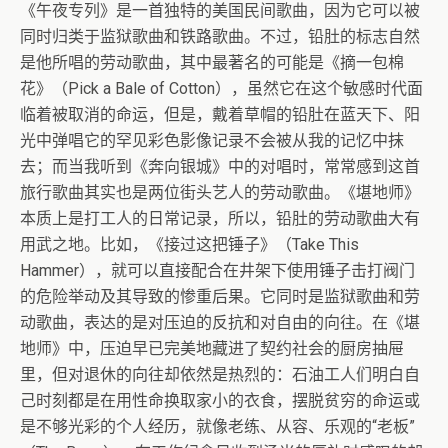
《午夜专列》是一首独特的美国民间歌曲，因为它可以被
同时归类于监狱歌曲和铁路歌曲。不过，铅肚的标志自然
是他所唱的劳动歌曲，其中最著名的可能是《摘一包棉
花》（Pick a Bale of Cotton），虽然它在这个敏感时代面
临着被取消的命运，但是，戴着草帽的铅肚在蓝天下、阳
光中弹唱它的罕见彩色影像记录不会被从我的记忆中抹
去；而当我听到《奔向银城》中的对唱时，常常感到这首
旅行歌曲其实也是两位街头艺人的劳动歌曲。《堪地师》
本质上是打工人的日常记录，所以，铅肚的劳动歌曲大有
用武之地。比如，《接过这把锤子》（Take This
Hammer），就可以直接配合在井架下使用锤子击打阀门
的危险举动及其导致的惨重后果。它同时是监狱歌曲和劳
动歌曲，表达的是对压迫的反抗和对自由的向往。在《堪
地师》中，压迫早已完美地藏进了契约社会的厨房抽屉
里，但对退休的向往却依然是热烈的：石油工人们明白自
己时刻都是在用性命换取家小的衣食，摆脱贫穷的命运或
是不够光彩的个人经历，就像老练、从容、乐观的“老板”