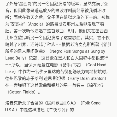
了外号“墨西哥”的另一名囚犯演唱的版本，虽然充满了杂
音，但因此像是遥远故乡的短波呼叫而经常被我循环收
听；而就在数天之后，父子俩在监狱之旅的下一站、被称
为“安哥拉”（Angola）的路易斯安那州立监狱发现了铅
肚，第一次听他演唱了这首歌曲；8月，他们又在密西西
比州立监狱听另一名囚犯演唱了这首歌曲。其实，它不仅
跨越了州界，还跨越了种族——根据老洛麦克斯所著《铅肚
所唱的黑人民间歌曲》（Negro Folk Songs as Sung by
Lead Belly）记载，这首歌在黑人和白人囚犯中都很流行
——所以，当保罗·纽曼在电影《酷手卢克》（Cool Hand
Luke）中作为一名佛罗里达的苦役犯筋疲力竭地挖坑时，
德州巴黎的赤子哈利·迪恩·斯坦顿（Harry Dean Stanton）
在一旁弹唱了这首歌曲和铅肚的另一首名曲《棉花地》
（Cotton Fields）。
洛麦克斯父子合著的《民间歌曲U.S.A.》（Folk Song
U.S.A.）中是这样描述《午夜专列》的：