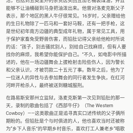
活，包括到五英里外的杂货店买回五加仑桶装煤油，并且
能够不让油桶碰到马身把油泼出来。他曾对洛麦克斯父子
表示，那个地区的黑人牛仔很常见。16岁时，父亲赠给他
的生日礼物除了一匹马和一套好马鞍，还有一把手枪，这
是世纪初年南方边疆的典型成年礼物，属于常见工具，用
于保护家畜免受野兽伤害，而铅肚记得父亲给他枪时所说
的话：“孩子，别去骚扰别人，别给自己找麻烦，但有人要
找你的麻烦，我希望你能保护自己。”不久，如电影中所描
述的，他在一场边疆舞会上拔枪射击险些伤人，因为警长
和父亲认识，才被罚款二十五元了事。数年之后，他为了
一位迷人的异性与去参加舞会的同行者发生争执，在红河
河畔开枪杀人，最终被送到糖城服刑。
在路易斯安那州立监狱，洛麦克斯第一次见到铅肚的那一
天，录制的歌曲包括了《西部牛仔》（The Western
Cowboy）——这类歌曲正是追寻真实口述传统的父子俩所
期盼的。但铅肚是个与时俱进的人，他也喜欢当时还被称
为“乡下人音乐”的早期乡村音乐，喜欢打工人兼老乡“唱歌