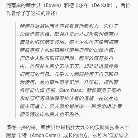
河南岸的鲍伊县（Bowie）和德卡尔布（De Kalb），两位
作者给予了这样的评述：
鲍伊县对胡迪而言还具有其他吸引力。它位于
边疆地带东缘，毗邻八年前才成为新州俄克拉
荷马的旧印第安领地。德卡尔布虽不像西德克
萨斯平原上的城镇那样堪称典型的边疆小镇，
但仍令人联想到狂野西部。那里依然开放自
由，虽然并非完全无法无天，却处处透着经典
旧西部的气息。几乎人人都佩枪用于自卫和日
常使用，暴力事件司空见惯。几年前，德州著
名匪徒山姆·巴斯（Sam Bass）就曾藏身于德州
东北部红河沿岸躲避执法者的追捕。在这片边
疆火药桶上，男人佩枪是常态——即便像胡迪·莱
德贝特这样的黑人也不例外。
值得一提的是，鲍伊县也是铅肚大九岁的沃斯堡报业人士
阿蒙·卡特（Amon Carter）成长的地方，被称为“沃斯堡之