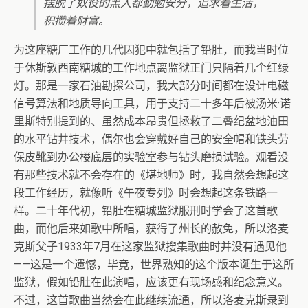
摆脱了奴役的黑人都勤勉安分，追求着生活，
积攒着财富。
为这座糖厂工作的几代囚犯中就包括了铅肚，而我当时位
于休斯敦西南糖城的工作地点离监狱正门只隔着几个红绿
灯。那是一家石油勘探公司，我大部分时间都在设计电磁
信号算法和地质导向工具，用于支持二十多年后被汤米·诺
里斯特别提到的、虽然成本昂贵但拯救了二叠纪盆地油田
的水平钻井技术，偶尔也会穿戴好自己的安全帽和铁头劳
保皮靴到办公楼底层的实验室参与钻头磨损试验。观看没
有那些技术就不会存在的《堪地师》时，我自然会想起这
段工作经历，就像听《午夜专列》时会想起这条铁路一
样。二十年代初，铅肚在糖城监狱服刑时学会了这首歌
曲，而他后来如歌中所唱，获得了州长的赦免，所以洛麦
克斯父子1933年7月在这家监狱搜集歌曲时并没有遇见他
——这是一个遗憾，毕竟，世界熟知的这个版本诞生于这所
监狱，假如铅肚在此演唱，应该更有现场感和纪念意义。
不过，这首歌曲当然会在此继续流通，所以洛麦克斯录到