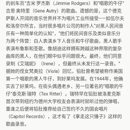
的刹车员”吉米·罗杰斯（Jimmie Rodgers）和“唱歌的牛仔”
吉恩·奥特里（Gene Autry）的歌曲。遗憾的是，这个德克
萨斯人开阔的音乐世界并不为唱片工业所接受——如伍尔夫
和洛奈尔所言，当时很多唱片公司的制作人“对黑人民间音
乐有一种简单化的认知”，“他们将民间音乐及类似音乐分
为两个阵营：白人表演乡下人音乐和牛仔歌曲，黑人歌手
表演布鲁斯和圣歌。像胡迪这样拥有跨越这种界限的复杂
曲库的黑人，在他们眼中似乎问题很大。最终，他们同意
录制《艾瑞妮》（Irene），但最终从未发行这一录音。”
据她的侄女梵奥拉（Viola）回忆，铅肚曾希望被称作美国
第一个唱歌的黑人牛仔，到好莱坞发展。在1944年，他确
实去了好莱坞，在街头偶遇老乡、另一位著名的“唱歌的牛
仔”泰克斯·瑞特（Tex Ritter）。瑞特早在铅肚被洛麦克斯
首次带到纽约为德州大学校友会表演时就听过他的弹唱，
重逢之后便将铅肚推荐给自己签约不久的国会唱片
（Capitol Records），这才有了《拿走这只锤子》这样的
歌曲录音。