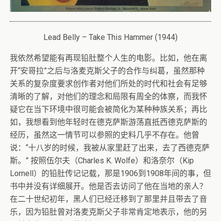
Lead Belly – Take This Hammer (1944)
我依然希望能有再现铅肚整个人生的电影。比如，他在离
开“安哥拉”之后与洛麦克斯父子的合作与纠葛，虽然那种
关系的复杂度要求创作者对他们所处的时代和社会有足够
清晰的了解，对他们的理念和局限有周全的体察，而我怀
疑它在当下环境中很可能会被简化为某种种族关系；再比
如，我想看到他年轻时在德克萨斯游荡直抵西德克萨斯的
经历，虽然这一情节可以参照的史料几乎不存在。他曾
说：“十八岁的时候，我被从家里赶了出来，去了西德克萨
斯。” 按照伍尔夫（Charles K. Wolfe）和洛奈尔（Kip
Lornell）的铅肚传记记载，那是1906到1908年间的事，但
书中并没有详细展开。他是否去访问了他在当地的亲人？
在二十世纪初年，黑人们已经迁移到了那里并且带去了音
乐，因为铅肚曾对洛麦克斯父子非常肯定地表示，他的另