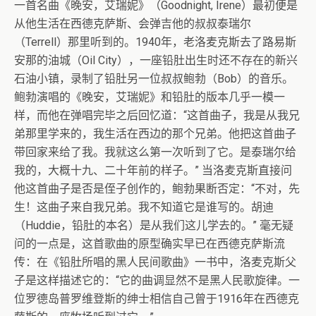
一首名曲《晚安，艾瑞妮》（Goodnight, Irene）最初便是
从他生活在西德克萨斯、会弹吉他的叔叔泰瑞尔
（Terrell）那里听到的。1940年，老洛麦克斯去了路易斯
安那的油城（Oil City），一座铅肚出生时还不存在的新兴
石油小镇，录制了铅肚另一位叔叔鲍勃（Bob）的音乐。
鲍勃演唱的《晚安，艾瑞妮》和铅肚的版本几乎一模一
样，而他在弹唱完毕之后回忆道：“这首曲子，我是从我兄
弟那里学来的，我生活在西边的那个兄弟。他把这首曲子
带回家来给了我。我就这么第一次听到了它。是泰瑞尔给
我的，大概十九、二十年前的样子。” 当洛麦克斯直接问
他这首曲子是否是侄子创作的，鲍勃果断否定：“不对，先
生！这曲子来自我兄弟。我不知道它是谁写的。胡迪
（Huddie，铅肚的本名）是从我们这儿学去的。” 毫无疑
问的一点是，这首歌曲的原型确实早已在西德克萨斯流
传：在《铅肚所唱的黑人民间歌曲》一书中，洛麦克斯父
子是这样描述它的：“它的曲调显然不是黑人民歌旋律。一
位罗德岛普罗维登斯的绅士相信自己曾于1916年在西德克