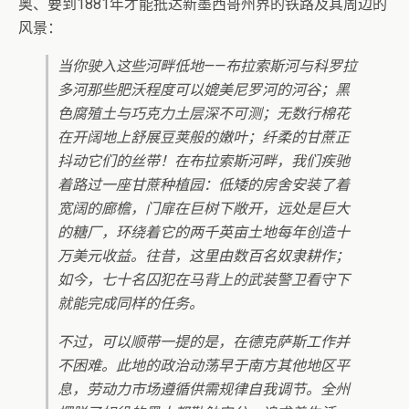
奥、要到1881年才能抵达新墨西哥州界的铁路及其周边的
风景：
当你驶入这些河畔低地——布拉索斯河与科罗拉
多河那些肥沃程度可以媲美尼罗河的河谷；黑
色腐殖土与巧克力土层深不可测；无数行棉花
在开阔地上舒展豆荚般的嫩叶；纤柔的甘蔗正
抖动它们的丝带！在布拉索斯河畔，我们疾驰
着路过一座甘蔗种植园：低矮的房舍安装了着
宽阔的廊檐，门扉在巨树下敞开，远处是巨大
的糖厂，环绕着它的两千英亩土地每年创造十
万美元收益。往昔，这里由数百名奴隶耕作；
如今，七十名囚犯在马背上的武装警卫看守下
就能完成同样的任务。
不过，可以顺带一提的是，在德克萨斯工作并
不困难。此地的政治动荡早于南方其他地区平
息，劳动力市场遵循供需规律自我调节。全州