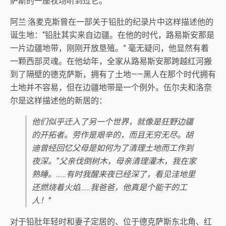
萨斯的一座牧场听到过它。”
阿兰·洛麦克斯曾在一部关于铅肚的纪录片中这样描述他的
诞生地：“铅肚其实来自边疆。在他的时代，路易斯安那是
一片边疆地带，刚刚开放垦殖。” 毫无疑问，他显然有着
一颗西部灵魂。在他幼年，全家从路易斯安那跨越红河搬
到了隔壁的德克萨斯，拥有了土地——黑人在那个时代拥有
土地并不容易，但在边疆地带是一个例外。伍尔夫和洛奈
尔是这样描述他的新居的：
他们似乎迁入了另一个世界，就像是狂野边疆
的开拓者。劳作是艰辛的，而且无穷无尽。胡
迪曾经回忆父母是如何为了清理土地而工作到
夜深。“父亲伐倒树木，母亲清理灌木，我在家
熟睡。……有时我醒来夜已经深了，看见洼地里
还燃烧着火焰……我爸爸，他真是个能干的工
人！”
对于铅肚年轻时和妻子定居的、位于德克萨斯东北角、红