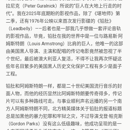
拉尼克（Peter Guralnick）所说的“巨人在大地上行走的时
代”。我在2025年底期盼的影视作品，除了《堪地师》第
二季，还有1976年公映以来首次发行影碟的《铅肚》
（Leadbelly）——后者也是一部我几乎想做一套评论音轨
的影视作品，毕竟，铅肚在我的世界中是一位与路易斯·阿
姆斯特朗（Louis Armstrong）比肩的巨人，他唯一的这部
由美国黑人导演、主演和配唱的传记电影竟然被忽视了半
个世纪，最后被澳大利亚人复活，不得不让我再次怀疑这
些年名目繁多的美国黑人历史文化保护工程有多少是面子
工程。
铅肚和阿姆斯特朗一样，都是二十世纪美国流行音乐的封
面人物，而他的经历显然比阿姆斯特朗要传奇得多，传记
片可以有多种路线可走。与事业顺利声名远播的另一个南
方人阿姆斯特朗不同，北方精英媒体关于铅肚的报道标题
总是加黑他的暴力犯罪和牢狱之灾，不过导演戈登·帕克斯
（Gordon Parks）没有这么低级趣味，他成功呈现的是一