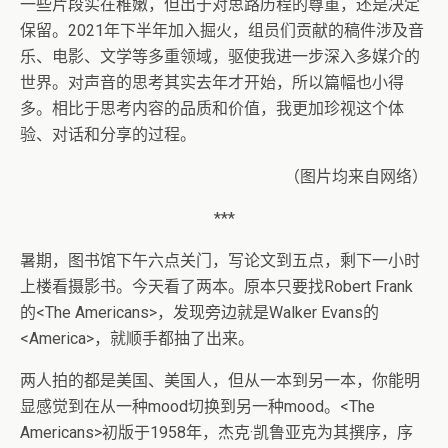
一些片段实在稚嫩，但出于对思路历程的尊重，还是决定
保留。2021年下半年加入掘火，组员们贡献的稿件涉及音
乐、电影、文学等多重领域，驱使我进一步深入多媒介的
世界。对声音的思考其实去年才开始，所以篇幅也小得
多。相比于思考内容的品质和价值，我更加珍视这个体
验、对话和分享的过程。
（图片均来自网络）
***
暑期，图书馆下午六点关门，写论文到五点，剩下一小时
上楼看摄影书。今天看了两本。原本只要找Robert Frank
的<The Americans>，发现旁边就是Walker Evans的
<America>，就顺手都抽了出来。
两人拍的都是美国、美国人，但从一本到另一本，你能明
显感觉到在从一种mood切换到另一种mood。<The
Americans>初版于1958年，杰克·凯鲁亚克为其撰序，序