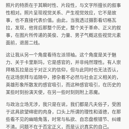
照片的特质在于其瞬时性、片段性，与文字所擅长的叙事
性相对。照片呈现视觉关系、产生视觉效应，它不是故
事，也不直接代表价值。由此，当我透过摄影看切格瓦
拉，发现，他背后那整个历史，整个关于革命、正义的叙
事，在图片所传递的英俊、力量、男子气概这些视觉元素
面前，退居二线。
这让我从另一个角度看待左派领袖。这个角度是关于魅
力、关于卡里斯玛，它是感官的，并非纯然理性。有人崇
拜格瓦拉是出于对正义的信仰，但与此同时也无法否认，
在这场崇拜与追随中，掺杂着不必然与社会正义相关的，
英雄形象所散发的感官吸引，而这种感官吸引，在历史的
某些时刻扮演天使，在另一些时刻则附上恶魔。
与政治立场无涉，我只是在说，我们都是凡夫俗子，受困
于这具欲望绵密的肉身，口头上所谓的理性和道德，在那
些看不见的幽暗角落，时常与私欲、自恋盘根错节、纠缠
不清。问题不在于否定正义，而是认识真实的自己。