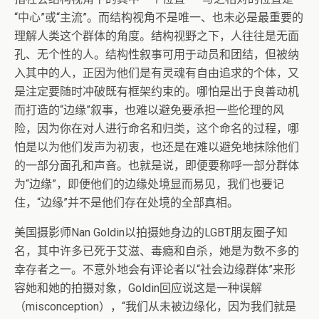
“中心”或“主流”。而结构视角不是唯一、也未必是最重要的
理解人类这个群体的角度。结构视野之下，人往往是无面
孔、无个性的人。结构性叙事可用于动员和团结，但被纳
入其中的人，正因为他们是有灵魂有自由追求的个体，又
是注定要随时冲破既有框架约束的。哪怕是出于良善动机
而打造的“边缘”叙事，也难以避免要承担一些伦理的风
险，因为你在对人进行命名和归类，这个命名的过程，哪
怕是以为他们发声为初衷，也还是在难以避免地抹除他们
的一部分面孔和声音。也就是说，即便要称呼一部分群体
为“边缘”，即便他们的边缘处境显而易见，我们也要记
住，“边缘”并不是他们存在处境的全部真相。
美国摄影师Nan Goldin以拍摄她身边的LGBT朋友圈子知
名，其中许多已死于艾滋、毒瘾和自杀，她是为数不多的
幸存者之一。不意外地会有评论者以“社会边缘群体”来形
容她和她的拍摄对象，Goldin回应说这是一种误解
（misconception），“我们从未被边缘化，因为我们就是