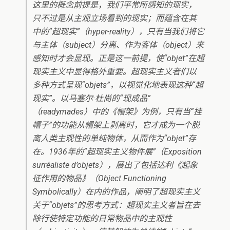
这里的概念前提是，我们平常所感知的现实，
只不过是从主观立场看到的现实；而蕴含在其
中的“超现实”（hyper-reality），只有当我们将它
与主体（subject）分离、作为客体（object）来
感知时才会显现。正是这一前提，使“objet”在超
现实主义中显得格外重要。超现实主义者们以
多种方式呈现“objets”，以视觉化地表现这种“超
现实”。以马塞尔·杜尚的“现成品”
（readymades）中的《帽架》为例，只有当“挂
帽子”的功能从帽架上剥离时，它才成为一个脱
离人类主观性的单纯物体，从而作为“objet”存
在。1936年的“超现实主义物件展”（Exposition
surréaliste d’objets），展出了包括达利《起象
征作用的物品》（Object Functioning
Symbolically）在内的作品，阐明了超现实主义
关于“objets”的思考方式：超现实主义者旨在去
除行使特定功能的日常物品中的主观性