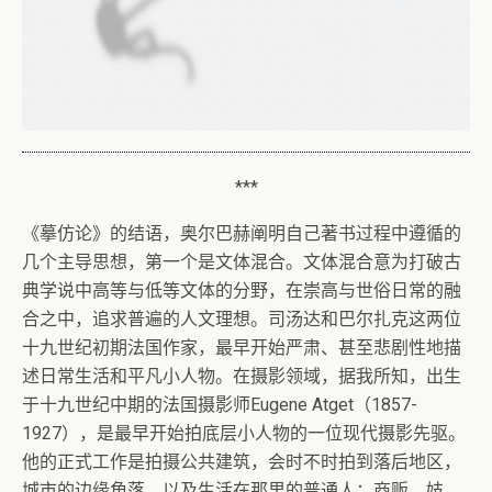
***
《摹仿论》的结语，奥尔巴赫阐明自己著书过程中遵循的
几个主导思想，第一个是文体混合。文体混合意为打破古
典学说中高等与低等文体的分野，在崇高与世俗日常的融
合之中，追求普遍的人文理想。司汤达和巴尔扎克这两位
十九世纪初期法国作家，最早开始严肃、甚至悲剧性地描
述日常生活和平凡小人物。在摄影领域，据我所知，出生
于十九世纪中期的法国摄影师Eugene Atget（1857-
1927），是最早开始拍底层小人物的一位现代摄影先驱。
他的正式工作是拍摄公共建筑，会时不时拍到落后地区，
城市的边缘角落，以及生活在那里的普通人：商贩、妓