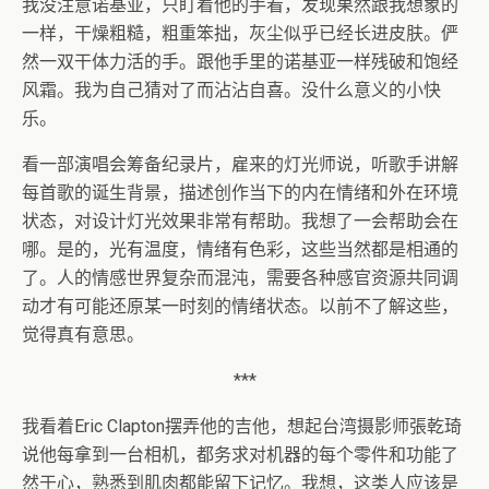
我没注意诺基亚，只盯着他的手看，发现果然跟我想象的
一样，干燥粗糙，粗重笨拙，灰尘似乎已经长进皮肤。俨
然一双干体力活的手。跟他手里的诺基亚一样残破和饱经
风霜。我为自己猜对了而沾沾自喜。没什么意义的小快
乐。
看一部演唱会筹备纪录片，雇来的灯光师说，听歌手讲解
每首歌的诞生背景，描述创作当下的内在情绪和外在环境
状态，对设计灯光效果非常有帮助。我想了一会帮助会在
哪。是的，光有温度，情绪有色彩，这些当然都是相通的
了。人的情感世界复杂而混沌，需要各种感官资源共同调
动才有可能还原某一时刻的情绪状态。以前不了解这些，
觉得真有意思。
***
我看着Eric Clapton摆弄他的吉他，想起台湾摄影师張乾琦
说他每拿到一台相机，都务求对机器的每个零件和功能了
然于心，熟悉到肌肉都能留下记忆。我想，这类人应该是