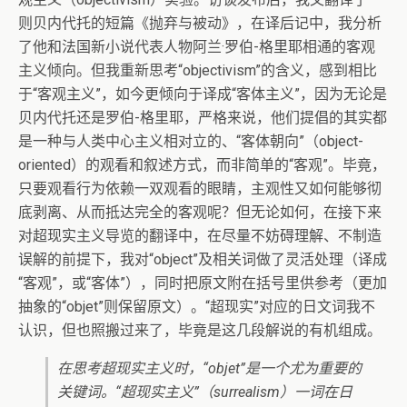
则贝内代托的短篇《抛弃与被动》，在译后记中，我分析
了他和法国新小说代表人物阿兰·罗伯-格里耶相通的客观
主义倾向。但我重新思考“objectivism”的含义，感到相比
于“客观主义”，如今更倾向于译成“客体主义”，因为无论是
贝内代托还是罗伯-格里耶，严格来说，他们提倡的其实都
是一种与人类中心主义相对立的、“客体朝向”（object-
oriented）的观看和叙述方式，而非简单的“客观”。毕竟，
只要观看行为依赖一双观看的眼睛，主观性又如何能够彻
底剥离、从而抵达完全的客观呢？但无论如何，在接下来
对超现实主义导览的翻译中，在尽量不妨碍理解、不制造
误解的前提下，我对“object”及相关词做了灵活处理（译成
“客观”，或“客体”），同时把原文附在括号里供参考（更加
抽象的“objet”则保留原文）。“超现实”对应的日文词我不
认识，但也照搬过来了，毕竟是这几段解说的有机组成。
在思考超现实主义时，“objet”是一个尤为重要的
关键词。“超现实主义”（surrealism）一词在日