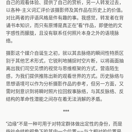
自己的观看体验、提供了自己的赏析，另一人转发过去，
以各种-主义词汇评价该摄影师及其作品在历史上的价值。
对比两者的评语风格是件有趣的事。我感觉，转发者在背
诵书本知识，而只有原博是真正在“看”作品，即便他的文
字感性而朦胧，且没有联系任何照片本身之外的语境脉
络。
摄影这个媒介自诞生之初，就以其去脉络的瞬间性特质区
别于其他艺术形式，它锐利地捕捉时空片断，以将画面抽
离出我们司空见惯的视觉与思维框架的方式，营造陌生
感，为我们提供推陈出新的观看世界的方式。历史脉络与
思想语境可以作为分析摄影作品的参考，但另一方面，又
需时刻意识到将瞬时照片拉回叙事脉络，与其反脉络、反
结构的革命性潜能之间存在着无法消解的矛盾。
***
“边缘”不是一种可用于对特定群体做出定性的身份，而是
指社会结构视角下的其中一个位置——与之相对的位置是