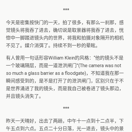
***
今天是密集按快门的一天，拍了很多，有那么一刹那，感
觉镜头将我吞了进去，确切说是取景器将我吞了进去，恍
惚中一脚踏进镜头内的世界，将我和拍摄对象隔开的相机
不见了。媒介消弭了。持续不到一秒的晕眩。
有人曾用一句话形容William Klein的风格：“他的镜头不是
一个玻璃隔层，而是一道泄洪闸门”(The camera was not
so much a glass barrier as a floodgate)，不知道我在那一
瞬间感受到的，是不是打开了的泄洪闸门，区别只在于不
是世界涌进了我的镜头，而是我自己被卷进了镜头那边，
并且镜头消失了。
***
昨天一天晴好，出去了两趟，中午十一点到十二点半，下
午五点到六点。五点二十分日落，光一退去，镜头中的景