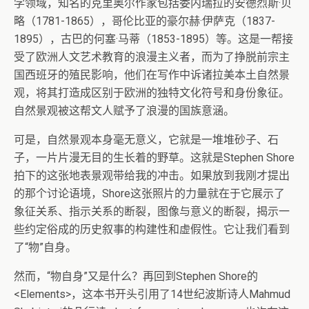
学领域，知名的克里奥尔作家包括委内瑞拉的安德烈斯·贝
略（1781-1865），哥伦比亚的豪尔赫·伊萨克（1837-
1895），古巴的何塞·马蒂（1853-1895）等。这是一帮接
受了欧洲人文艺术教育的浪漫主义者，而为了挣脱前宗主
国西班牙的殖民影响，他们在写作中诉诸拉美本土自然景
观，将其打造成区别于欧洲的独特文化符号和身份象征。
自然景观被这帮文人赋予了浪漫的国族意涵。
可是，自然景观本身毫无意义，它就是一堆堆砂子、石
子，一片片漫无目的生长着的野草。这就是Stephen Shore
拍下的这张地表景观带给我的冲击。如果放到我刚才提出
的那个讨论语境，Shore这张照片的力量就在于它展示了
象征关系、指示关系的断裂，图像与意义的断裂，揭示一
些约定俗成的历史叙事的构建性和虚假性。它让我们看到
了“物”自身。
然而，“物自身”又是什么？再回到Stephen Shore的
<Elements>，这本书开头引用了14世纪波斯诗人Mahmud