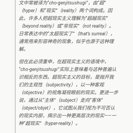
文中常被译为“cho-genjitsushugi”，由“超”
（hyper）和“现实”（reality）两个词构成。因
此，许多人把超现实主义理解为“超越现实”
（beyond reality）或“非现实”（not reality）。
日常表达中的“太超现实了”（that’s surreal），
通常用来形容神奇的现象，似乎也源于这种理
解。
但在此必须重申，在超现实主义的语境中，
“cho-genjitsushugi”实际上意味着与这种普遍认
识相反的东西。超现实主义的目标，是抛开我
们的主观性（subjectivity），以一种客观
（objective）的视角凝视眼前的现实。更进一步
说，通过从“主体”（subject）走向“客体”
（object/objet），它试图从我们视为不可否认
的现实内部，揭示出一种更高层次的现实——一
种“超现实”（hyper-reality）。