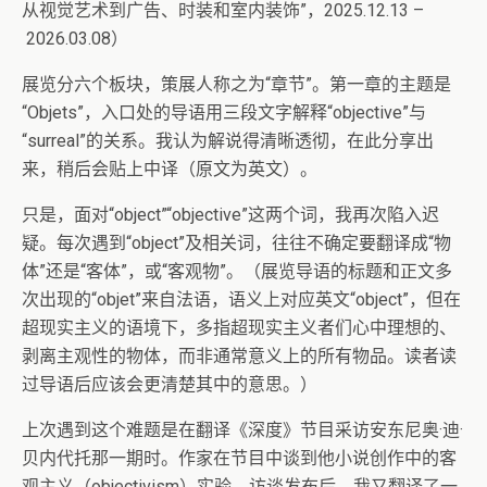
从视觉艺术到广告、时装和室内装饰”，2025.12.13 –
2026.03.08）
展览分六个板块，策展人称之为“章节”。第一章的主题是
“Objets”，入口处的导语用三段文字解释“objective”与
“surreal”的关系。我认为解说得清晰透彻，在此分享出
来，稍后会贴上中译（原文为英文）。
只是，面对“object”“objective”这两个词，我再次陷入迟
疑。每次遇到“object”及相关词，往往不确定要翻译成“物
体”还是“客体”，或“客观物”。（展览导语的标题和正文多
次出现的“objet”来自法语，语义上对应英文“object”，但在
超现实主义的语境下，多指超现实主义者们心中理想的、
剥离主观性的物体，而非通常意义上的所有物品。读者读
过导语后应该会更清楚其中的意思。）
上次遇到这个难题是在翻译《深度》节目采访安东尼奥·迪·
贝内代托那一期时。作家在节目中谈到他小说创作中的客
观主义（objectivism）实验。访谈发布后，我又翻译了一