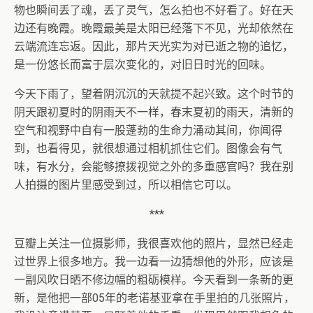
物也瞬间丢了魂，丢了灵气，怎么拍也不好看了。好在天
边还有晚霞。晚霞最美是太阳已经落下不见，光却依然在
云端流连忘返。因此，那片天光实为对已逝之物的追忆，
是一份悠长而富于层次变化的，对旧日时光的回味。
今天下雨了，望着阴沉沉的天就提不起兴致。这个时节的
阴天跟初夏时的阴雨天不一样，春末夏初的雨天，清新的
空气和视野中自有一股蓬勃的生命力涌动其间，你闻得
到，也看得见，就很想通过相机抓住它们。图像会有气
味，有水分，会能够撩拨视觉之外的多重感官吗？我在别
人拍摄的图片里感受到过，所以相信它可以。
***
豆瓣上关注一位摄影师，我很喜欢他的照片，显然已经走
过世界上很多地方。我一边看一边猜想他的外形，应该是
一副风吹日晒不修边幅的粗砺模样。今天看到一条新的更
新，是他把一部05年的老诺基亚拿在手里拍的几张照片，