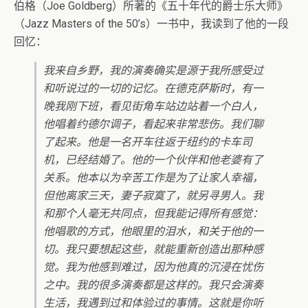
伯格（Joe Goldberg）所著的《五十年代的爵士乐大师》
（Jazz Masters of the 50’s）一书中，我读到了他的一段
回忆：
我来自乡野，我的演奏确实是源于我所感受过
和听说过的一切的记忆。在德克萨斯时，有一
晚我刚下班，看见街角车站边站着一个白人，
他唱着约德尔调子，看起来非常悲伤。我们聊
了起来。他是一名开车往返于纽约的卡车司
机，已经结婚了。他的一个伙伴和他老婆有了
关系。他本以为辛苦工作是为了让家人幸福，
但他离家三天，妻子寂寞了，就另寻男人。我
和那个人毫无共同点，但我能记得所有感觉：
他唱歌的方式，他眼里的泪水，和关于他的一
切。我只要想起这些，就能重新创造出那种感
觉。我为他感到难过，因为他真的沉浸在忧伤
之中。我的很多演奏都是这样的。我只会演奏
生活，我遇到过和体验过的事情。这就是你听