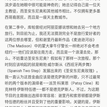
滨步道在她眼中很可能是神奇的；她总记得自己是一位天
主教徒，而圣安东尼奥和其他城市相比，不仅拥有更多墨
西哥裔居民，而且是一座天主教城市。
在第二季中，库帕曾经对阿丽亚娜说想和她去另一个地方
旅行。到目前为止，我还无法猜测完全不是旅行爱好者的
这两位想去哪里，但和谢里丹最新作品《麦迪逊河谷》
（The Madison）中的蒙大拿牛仔警长一样绝对不会考虑
纽约——他们应该是往南方走，而且是一个浪漫去处，那
么，不妨重访圣安东尼奥？假如有了那样一次旅程，那个
时刻应该响起的就是鲍勃·威尔斯从《西班牙两步舞》
（Spanish Two Step）发展出来的《圣安东尼奥玫瑰》。
我一直认为这首金曲应该是德克萨斯的州歌，只不过最常
听的两个版本的演绎者——派茨·科莱恩（Patsy Cline）和
克林特·伊斯特伍德——都不是德克萨斯人。不过，为这期
节目的主题做出选择非常容易：谢里丹和索恩顿都是伊斯
特伍德的粉丝并且受到了他的重要影响，关键的是，伊斯