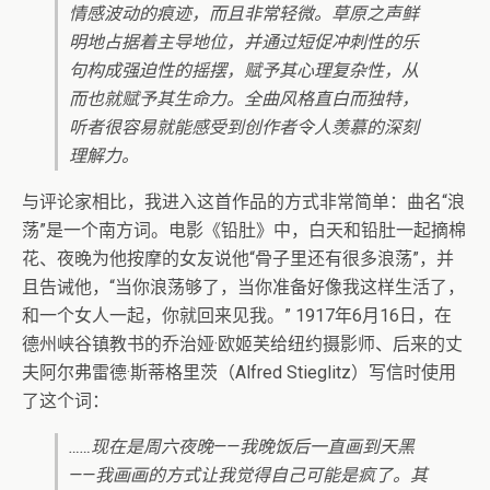
情感波动的痕迹，而且非常轻微。草原之声鲜
明地占据着主导地位，并通过短促冲刺性的乐
句构成强迫性的摇摆，赋予其心理复杂性，从
而也就赋予其生命力。全曲风格直白而独特，
听者很容易就能感受到创作者令人羡慕的深刻
理解力。
与评论家相比，我进入这首作品的方式非常简单：曲名“浪
荡”是一个南方词。电影《铅肚》中，白天和铅肚一起摘棉
花、夜晚为他按摩的女友说他“骨子里还有很多浪荡”，并
且告诫他，“当你浪荡够了，当你准备好像我这样生活了，
和一个女人一起，你就回来见我。” 1917年6月16日，在
德州峡谷镇教书的乔治娅·欧姬芙给纽约摄影师、后来的丈
夫阿尔弗雷德·斯蒂格里茨（Alfred Stieglitz）写信时使用
了这个词：
……现在是周六夜晚——我晚饭后一直画到天黑
——我画画的方式让我觉得自己可能是疯了。其