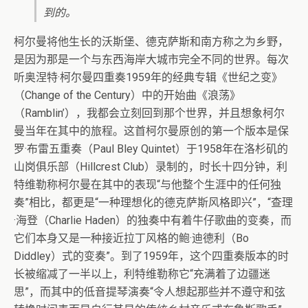
到的。
柯尔曼将他生长的沃斯堡、德克萨斯和南方称之为乡野，
是因为那是一个与东西海岸大城市完全不同的世界。每次
听奥涅特·柯尔曼四重奏1959年的经典专辑《世纪之变》
（Change of the Century）中的开始曲《浪荡》
（Ramblin’），我都会立刻回到那个世界，并且想象柯尔
曼当年在其中的旅程。这首柯尔曼原创的第一个版本是保
罗·布雷五重奏（Paul Bley Quintet）于1958年在洛杉矶的
山岗俱乐部（Hillcrest Club）录制的，时长十四分钟，利
特维勒称柯尔曼在其中的表现“与他整个生涯中的任何独
奏”相比，都更是“一种理想化的德克萨斯风格即兴”，“查理
·海登（Charlie Haden）的独奏中有着牛仔歌曲的变奏，而
它们本身又是一种接近拉丁风格的鲍·迪德利（Bo
Diddley）式的变奏”。到了1959年，这个四重奏版本的时
长被缩减了一半以上，利特维勒称它“充满着了边疆迷
思”，而其中的低音提琴演奏“令人想起那些并不遵守和弦