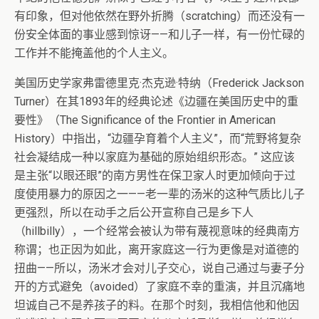
有印象，但对他依然在野外折腾（scratching）而还没有一
份安全体面的事业感到惊讶——和儿子一样，有一份忙碌的
工作并不能掩盖他的个人主义。
美国历史学家弗雷德里克·杰克逊·特纳（Frederick Jackson
Turner）在其1893年的经典论述《边疆在美国历史中的重
要性》（The Significance of the Frontier in American
History）中指出，“边疆孕育着个人主义”，而“荒野将复杂
社会凝结成一种以家庭为基础的原始组织形态。” 这应该
是主张“以眼还眼”的南方男性在保卫家人时更加倾向于过
度使用暴力的原因之一——老一辈的汤米的这种气质比儿子
更强烈，所以在动手之后公开宣称自己是乡下人
（hillbilly），一个经常会被认为带有蔑视意味的经典南方
称谓；也正因为如此，离开家庭这一行为更像是对道德的
扭曲——所以，汤米才会对儿子交心，说自己通过与妻子分
开的方式避免（avoided）了家庭不幸的重演，并且沉痛地
坦诚自己不是养孩子的料。在那个时刻，我相信他和他因