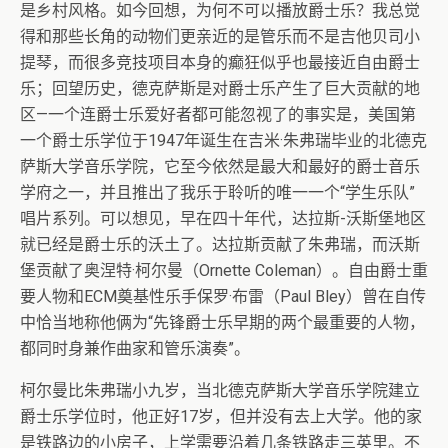
是乡村风格。如今回想，为何不可以播放爵士乐？我总觉
得和那些长角的动物们更亲近的是管乐而不是吉他贝司小
提琴，而很多竞技项目本身的癫狂似乎也最接近自由爵士
乐；回望历史，德克萨斯是对爵士乐产生了巨大贡献的地
区—一个连爵士乐爱好者都可能忽视了的事实是，美国第
一个爵士乐学位于1947年诞生在吉米·朱弗瑞毕业的北德克
萨斯大学音乐学院，它至今依然是最大和最好的爵士音乐
学府之一，并且推出了我乐于聆听的唯一一个“学生乐队”
唱片系列。可以想见，早在四十年代，达拉斯-沃斯堡地区
就已经是爵士乐的沃土了。达拉斯贡献了朱弗瑞，而沃斯
堡贡献了奥涅特·柯尔曼（Ornette Coleman）。自由爵士重
要人物和ECM奠基性乐手保罗·布雷（Paul Bley）曾在自传
中恰当地称他俩为“先锋爵士乐早期的两个最重要的人物，
都同时身兼作曲家和管乐演奏”。
柯尔曼比朱弗瑞小九岁，当北德克萨斯大学音乐学院建立
爵士乐学位时，他正好17岁，但并没有去上大学。他的家
是铁路边的小房子，上学需要沿着几条铁路走三英里。不