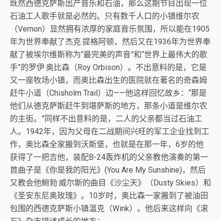
既然西德克萨斯出产音乐和石油，那么这期节目出现一位
石油工人歌手就是必然的。只有数千人口的小镇维尔农
（Vernon）显然拥有浓厚的家庭音乐氛围，所以能在1905
年为世界奉献了杰克·提格阿顿，然后又在1936年为世界奉
献了被埃尔维斯称为“最完美的声音”和“世界上最伟大的歌
手”的罗伊·奥比森（Roy Orbison）。不出意料的是，它是
又一座牧场小镇，而奥比森出生的医院就在著名的奇森姆
赶牛小道（Chisholm Trail）边——他这样回忆故乡：“那是
他们从德克萨斯赶牛到堪萨斯的地方，那条小道是维尔农
的主街。”同样不出意料的是，二人的父亲都当过石油工
人。1942年，因为父母在二战期间兴旺的军工企业找到工
作，奥比森全家搬到沃斯堡，也就是在那一年，6岁的他
获得了一把吉他，装配B-24轰炸机的父亲教他演奏的第一
首曲子是《你是我的阳光》(You Are My Sunshine)，然后
又教会他鲍勃·威尔斯的曲目《沙尘天》（Dusty Skies）和
《圣安东尼奥玫瑰》。10岁时，奥比森一家搬到了被油田
包围的西德克萨斯小镇温克（Wink）。他后来这样向《滚