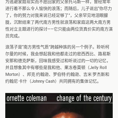
为逃避家庭现实而不愿回家的父亲托马斯一样，曾经常年
进行着不那么令人愉快的浪荡；而随后，儿子说出“你尽力
了，你的努力对我来说已经足够了”，父亲罕见地泪眼朦
胧，沉默结束了两代南方男性就浪荡和家庭这两大南方男
性对立主题进行的探讨——它只能由两位货真价实的南方演
员完成。
浪荡子是“南方男性气质”跨越种族的另一个例子。聆听柯
尔曼的时候，我会想起我和他都走过的密西西比、路易斯
安那和德克萨斯，回味我感受过和听说过的一切的记忆，
并且想象其中有哪些是我和他、果冻卷莫顿（Jelly Roll
Morton）、邦克·约翰逊、罗伯特·约翰逊、吉米·罗杰斯和
约翰尼·卡什（Johnny Cash）共同拥有的集体记忆。