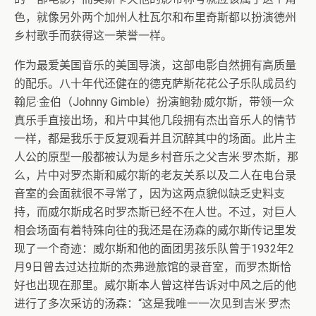
色，就像另外两个加州人杜瓦尔和布里奇斯都以扮演德州
乡村歌手而获得这一荣誉一样。
作为最爱美国音乐的美国导演，这部电影自然拥有高质量
的配乐。八十年代还健在的德克萨斯花花公子乐队成员约
翰尼·金伯（Johnny Gimble）扮演鲍勃·威尔斯，带领一众
真乐手直接出场，和片中其他几段拥有杰出音乐人的情节
一样，都是我乐于反复观看并且沉醉其中的场面。此片主
人公的原型一般都被认为是乡村音乐之父吉米·罗杰斯，那
么，片中对罗杰斯和威尔斯的老友关系以及二人在电台录
音室的会面就很不寻常了，因为这两点貌似缺乏史料支
持，而威尔斯成名时罗杰斯已经不在人世。不过，对巨人
相会场面有着特殊向往的我还是在汤森的威尔斯传记里发
现了一个奇迹：威尔斯和他的面团男孩乐队曾于1932年2
月9日曾去过达拉斯的杰弗逊旅馆的录音室，而罗杰斯恰
好也出现在那里。威尔斯本人曾这样告诉对中风之后的他
进行了多次采访的汤森：“这是我唯一一次见到吉米·罗杰