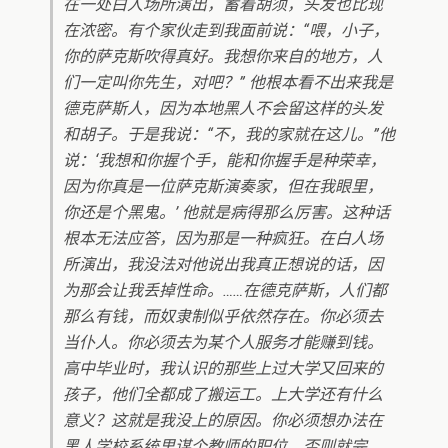
在一处白人场所演出，蓄着胡须，头发也比现
在浓密。有个家伙走到我面前说：“喂，小子，
你的萨克斯吹得真好。我想你来自的地方，人
们一定叫你先生，对吧？” 他根本看不出来我是
德克萨斯人，因为本地黑人不会留这样的头发
和胡子。于是我说：“不，我的家就在这儿。”他
说：‘我想和你握个手，能和你握手是种荣幸，
因为你真是一位萨克斯演奏家，但在我眼里，
你还是个黑鬼。’ 他就是病得那么厉害。这种话
根本无法应答，因为那是一种疯狂。在白人场
所演出，我没法对他说出我真正想说的话，因
为那会让我丢掉性命。……在德克萨斯，人们都
那么有钱，而奴隶制似乎依然存在。你必须去
当仆人。你必须去为某个人服务才能赚到钱。
高中毕业时，我认识的那些上过大学又回来的
孩子，他们全都成了搬运工。上大学还有什么
意义？这就是我没上的原因。你必须想办法在
黑人学校系统里谋个教师的职位，否则就完