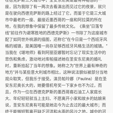
在德克萨斯三大城市中，圣安东尼奥是最有神秘感的一
座，因为我除了有一两次去看演出而见过它的夜景，就只
是在驶向西德克萨斯的路上经过了它，而鉴于它是三大城
市中最老的一座、最接近墨西哥的一座和阿拉莫的所在
地，在我的想象中保留了最多传统文化。《乘坐“日落专
线”前往作为避寒胜地的西德克萨斯》一书除了为这座城市
配了如同世外桃源的插图，还称它“在今日是一个西班牙风
格的城镇，是美国唯一尚存足够西班牙风格生活的城镇。”
当我在《堪地师》看到阿丽亚娜暂时忘记了现实生活中的
悲伤和焦虑，激动地对库帕描述她在圣安东尼奥的婚礼
时，重新拾起了当年的想象。她称之为“世界上最有神奇的
地方”并与某些意大利城市相比，这种说法貌似被部分当地
观众取笑，但我乐于接受。演员帕玲娜（Paulina）是在圣
安东尼奥长大的，她要借机夸奖一下家乡也不为过，而
且，作为一位在西德克萨斯的墨西哥裔石油工人家庭长
大、年纪轻轻就当上主妇、不愿离开小家和故乡的姑娘来
说，圣安东尼奥有可能是她迄今为止去过的最大城市；而
终于能够短暂离开缺乏河流和水面的风沙之地，城中的河