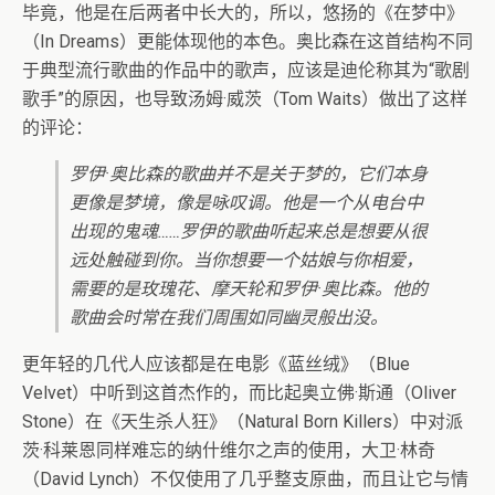
毕竟，他是在后两者中长大的，所以，悠扬的《在梦中》
（In Dreams）更能体现他的本色。奥比森在这首结构不同
于典型流行歌曲的作品中的歌声，应该是迪伦称其为“歌剧
歌手”的原因，也导致汤姆·威茨（Tom Waits）做出了这样
的评论：
罗伊·奥比森的歌曲并不是关于梦的，它们本身
更像是梦境，像是咏叹调。他是一个从电台中
出现的鬼魂……罗伊的歌曲听起来总是想要从很
远处触碰到你。当你想要一个姑娘与你相爱，
需要的是玫瑰花、摩天轮和罗伊·奥比森。他的
歌曲会时常在我们周围如同幽灵般出没。
更年轻的几代人应该都是在电影《蓝丝绒》（Blue
Velvet）中听到这首杰作的，而比起奥立佛·斯通（Oliver
Stone）在《天生杀人狂》（Natural Born Killers）中对派
茨·科莱恩同样难忘的纳什维尔之声的使用，大卫·林奇
（David Lynch）不仅使用了几乎整支原曲，而且让它与情