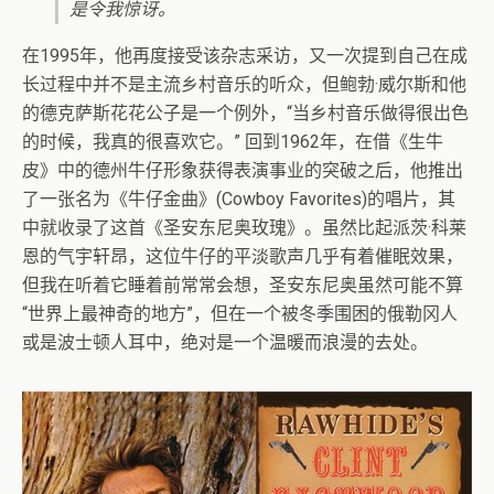
是令我惊讶。
在1995年，他再度接受该杂志采访，又一次提到自己在成
长过程中并不是主流乡村音乐的听众，但鲍勃·威尔斯和他
的德克萨斯花花公子是一个例外，“当乡村音乐做得很出色
的时候，我真的很喜欢它。” 回到1962年，在借《生牛
皮》中的德州牛仔形象获得表演事业的突破之后，他推出
了一张名为《牛仔金曲》(Cowboy Favorites)的唱片，其
中就收录了这首《圣安东尼奥玫瑰》。虽然比起派茨·科莱
恩的气宇轩昂，这位牛仔的平淡歌声几乎有着催眠效果，
但我在听着它睡着前常常会想，圣安东尼奥虽然可能不算
“世界上最神奇的地方”，但在一个被冬季围困的俄勒冈人
或是波士顿人耳中，绝对是一个温暖而浪漫的去处。