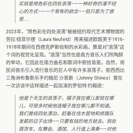
实就是用色彩在四处浪荡——一种好奇的漫不经
心的方式——一个常有的欲念——但只是为了感
受……
2023年，“用色彩在四处浪荡”被被纽约现代艺术博物馆的
劳拉·纽菲尔德（Laura Neufeld）用来描述欧姬芙于1916-
1918年期间在西德克萨斯绘制的水彩画，算是对“浪荡”这
个词的视觉化呈现。“浪荡”当然也是南方音乐人们所陶醉
的举动，它因此在南方曲名和歌词中俯拾皆是。自然，将
民间音乐引入流行音乐的巨人中有许多浪荡子。密西西比
三角洲布鲁斯乐手约翰尼·沙恩斯（Johnny Shines）曾在
一次访谈中这样描述一起巡演的罗伯特·约翰逊：
他是个天生的浪荡子，帽子放在哪儿家就在哪
儿，可很多时候他连帽子放在哪儿都不知道。
我们曾经四处漂泊，赶着在伐木营地和修路队
发薪的日子出场——只要有钱的地方就去。到处
搭货车，在舞会、酒馆、人行道上演奏——对他