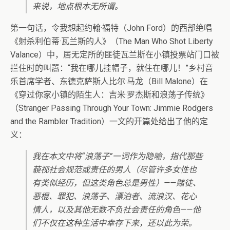
来说，地点根本无所谓。
第一句话，令我想起约翰·福特（John Ford）的西部绝唱
《射杀利伯蒂·瓦兰斯的人》（The Man Who Shot Liberty
Valance）中，居无定所的匪徒瓦兰斯在小镇投票站门口被
拦住时的叫嚣：“我在哪儿挂帽子，就住在哪儿！”乡村音
乐首席学者、东德克萨斯人比尔·马龙（Bill Malone）在
《穿过你家小镇的陌生人：吉米·罗杰斯和浪荡子传统》
（Stranger Passing Through Your Town: Jimmie Rodgers
and the Rambler Tradition）一文的开篇处给出了他的定
义：
我在本文中将“浪荡子”一词作为隐喻，指代那些
藐视社会规范或责任的男人（尽管许多女性也
有类似经历，但这类角色总是男性）——赌徒、
恶棍、罪犯、浪荡子、漂泊者、流浪汉、花心
情人，以及其他无数不负社会责任的角色——他
们不仅在这种生活中幸存下来，还以此为荣。