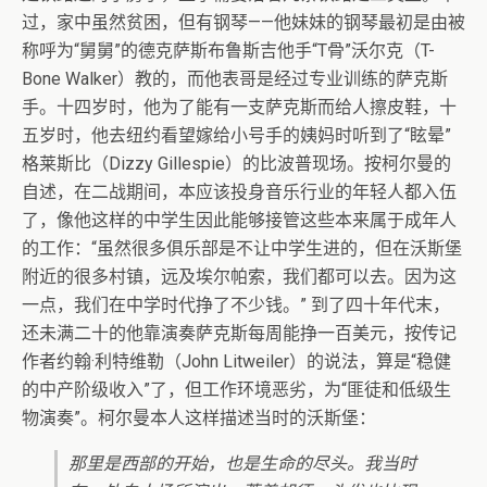
过，家中虽然贫困，但有钢琴——他妹妹的钢琴最初是由被
称呼为“舅舅”的德克萨斯布鲁斯吉他手“T骨”沃尔克（T-
Bone Walker）教的，而他表哥是经过专业训练的萨克斯
手。十四岁时，他为了能有一支萨克斯而给人擦皮鞋，十
五岁时，他去纽约看望嫁给小号手的姨妈时听到了“眩晕”
格莱斯比（Dizzy Gillespie）的比波普现场。按柯尔曼的
自述，在二战期间，本应该投身音乐行业的年轻人都入伍
了，像他这样的中学生因此能够接管这些本来属于成年人
的工作：“虽然很多俱乐部是不让中学生进的，但在沃斯堡
附近的很多村镇，远及埃尔帕索，我们都可以去。因为这
一点，我们在中学时代挣了不少钱。” 到了四十年代末，
还未满二十的他靠演奏萨克斯每周能挣一百美元，按传记
作者约翰·利特维勒（John Litweiler）的说法，算是“稳健
的中产阶级收入”了，但工作环境恶劣，为“匪徒和低级生
物演奏”。柯尔曼本人这样描述当时的沃斯堡：
那里是西部的开始，也是生命的尽头。我当时