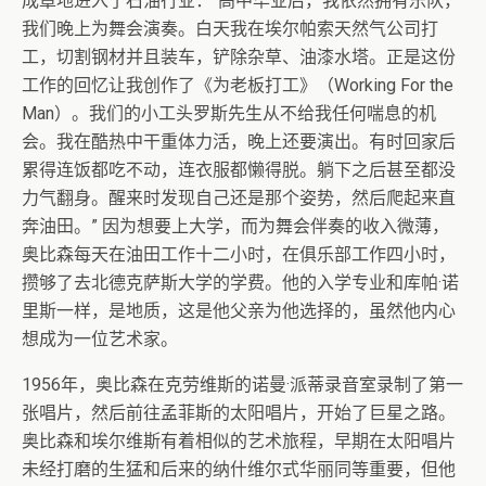
成章地进入了石油行业：“高中毕业后，我依然拥有乐队，
我们晚上为舞会演奏。白天我在埃尔帕索天然气公司打
工，切割钢材并且装车，铲除杂草、油漆水塔。正是这份
工作的回忆让我创作了《为老板打工》（Working For the
Man）。我们的小工头罗斯先生从不给我任何喘息的机
会。我在酷热中干重体力活，晚上还要演出。有时回家后
累得连饭都吃不动，连衣服都懒得脱。躺下之后甚至都没
力气翻身。醒来时发现自己还是那个姿势，然后爬起来直
奔油田。” 因为想要上大学，而为舞会伴奏的收入微薄，
奥比森每天在油田工作十二小时，在俱乐部工作四小时，
攒够了去北德克萨斯大学的学费。他的入学专业和库帕·诺
里斯一样，是地质，这是他父亲为他选择的，虽然他内心
想成为一位艺术家。
1956年，奥比森在克劳维斯的诺曼
·
派蒂录音室录制了第一
张唱片，然后前往孟菲斯的太阳唱片，开始了巨星之路。
奥比森和埃尔维斯有着相似的艺术旅程，早期在太阳唱片
未经打磨的生猛和后来的纳什维尔式华丽同等重要，但他