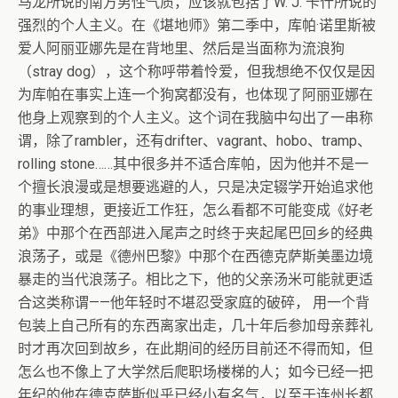
马龙所说的南方男性气质，应该就包括了W. J. 卡什所说的
强烈的个人主义。在《堪地师》第二季中，库帕·诺里斯被
爱人阿丽亚娜先是在背地里、然后是当面称为流浪狗
（stray dog），这个称呼带着怜爱，但我想绝不仅仅是因
为库帕在事实上连一个狗窝都没有，也体现了阿丽亚娜在
他身上观察到的个人主义。这个词在我脑中勾出了一串称
谓，除了rambler，还有drifter、vagrant、hobo、tramp、
rolling stone……其中很多并不适合库帕，因为他并不是一
个擅长浪漫或是想要逃避的人，只是决定辍学开始追求他
的事业理想，更接近工作狂，怎么看都不可能变成《好老
弟》中那个在西部进入尾声之时终于夹起尾巴回乡的经典
浪荡子，或是《德州巴黎》中那个在西德克萨斯美墨边境
暴走的当代浪荡子。相比之下，他的父亲汤米可能就更适
合这类称谓——他年轻时不堪忍受家庭的破碎， 用一个背
包装上自己所有的东西离家出走，几十年后参加母亲葬礼
时才再次回到故乡，在此期间的经历目前还不得而知，但
怎么也不像上了大学然后爬职场楼梯的人；如今已经一把
年纪的他在德克萨斯似乎已经小有名气，以至于连州长都