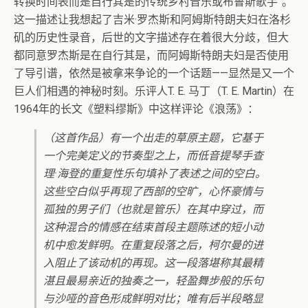
转换时间表而是自行其是的传统乡村音乐或布鲁斯歌手”。
这一描述让我想起了吉米·罗杰斯和阿姆斯特朗夫妇在洛杉
矶的历史性录音，后世的文字描述存在着很大分歧，但大
都同意罗杰斯是在自行其是，而阿姆斯特朗夫妇是否使用
了导引谱，依然是被拿来争论的一个话题——显然是又一个
巨人们相遇的神秘时刻。乐评人T. E. 马丁（T. E. Martin）在
1964年的长文《塑料缪斯》中这样评论《浪荡》：
（这首作品）有一个出走的草原主题，它基于
一个完美定义的节奏型之上，而低音提琴手查
理·海登的重复性乐句填补了表述之间的空白。
这些空白似乎再现了西部的空旷，心怀豪情与
孤独的男子们（也就是管乐）在其中穿过，而
这种混合的情感在结束首段主题陈述的短小动
机中愈发鲜明。在重复段落之后，柯尔曼的进
入阻止了该动机的再现。这一段落堪称其最精
湛且最易亲近的独奏之一，轻盈舞步般的乐句
与沙哑的音色形成鲜明对比；唯有后半段略显