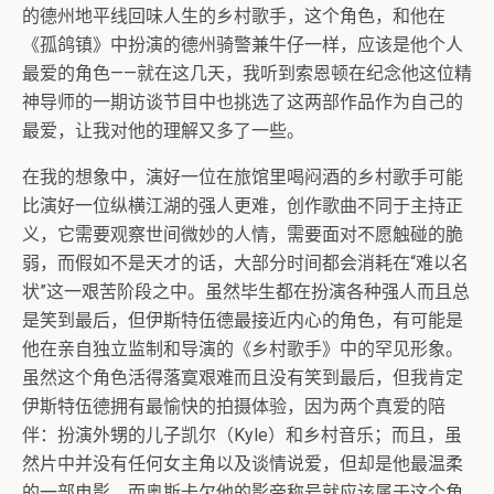
的德州地平线回味人生的乡村歌手，这个角色，和他在
《孤鸽镇》中扮演的德州骑警兼牛仔一样，应该是他个人
最爱的角色——就在这几天，我听到索恩顿在纪念他这位精
神导师的一期访谈节目中也挑选了这两部作品作为自己的
最爱，让我对他的理解又多了一些。
在我的想象中，演好一位在旅馆里喝闷酒的乡村歌手可能
比演好一位纵横江湖的强人更难，创作歌曲不同于主持正
义，它需要观察世间微妙的人情，需要面对不愿触碰的脆
弱，而假如不是天才的话，大部分时间都会消耗在“难以名
状”这一艰苦阶段之中。虽然毕生都在扮演各种强人而且总
是笑到最后，但伊斯特伍德最接近内心的角色，有可能是
他在亲自独立监制和导演的《乡村歌手》中的罕见形象。
虽然这个角色活得落寞艰难而且没有笑到最后，但我肯定
伊斯特伍德拥有最愉快的拍摄体验，因为两个真爱的陪
伴：扮演外甥的儿子凯尔（Kyle）和乡村音乐；而且，虽
然片中并没有任何女主角以及谈情说爱，但却是他最温柔
的一部电影，而奥斯卡欠他的影帝称号就应该属于这个角