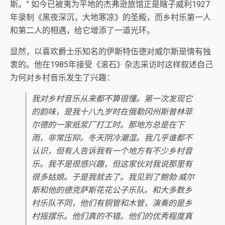
斯。” 如今已被夷为平地的杰弗逊旅馆正是瞎子威利1927
年录制《黑夜深沉，大地寒凉》的圣殿，而乡村乐第一人
和第二人的相遇，给它增添了一道光环。
显然，以喜欢爵士乐知名的伊斯特伍德对威尔斯是情有独
衷的。他在1985年接受《滚石》杂志采访时这样叙述自己
为何对乡村音乐发生了兴趣：
我对乡村音乐从来都不算很懂。第一次发现它
的韵味，是我十八九岁时在俄勒冈州斯普林菲
尔德的一家纸浆厂打工时。那地方总是在下
雨，非常压抑。冬天阴冷潮湿。我几乎谁都不
认识，但有人告诉我有一个地方有不少乡村音
乐。我不是很感兴趣，但这家伙对我说那里有
很多姑娘。于是我就去了。我见到了鲍勃·威尔
斯和他的德克萨斯花花公子乐队。和大多数乡
村乐队不同，他们有铜管和木管，演奏的是乡
村摇摆乐。他们真的不错。他们的优秀程度真