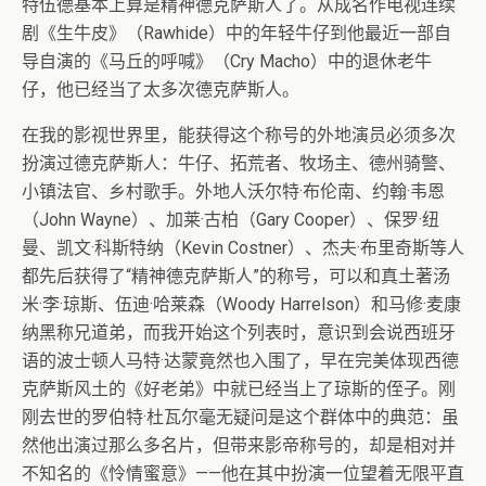
特伍德基本上算是精神德克萨斯人了。从成名作电视连续
剧《生牛皮》（Rawhide）中的年轻牛仔到他最近一部自
导自演的《马丘的呼喊》（Cry Macho）中的退休老牛
仔，他已经当了太多次德克萨斯人。
在我的影视世界里，能获得这个称号的外地演员必须多次
扮演过德克萨斯人：牛仔、拓荒者、牧场主、德州骑警、
小镇法官、乡村歌手。外地人沃尔特·布伦南、约翰·韦恩
（John Wayne）、加莱·古柏（Gary Cooper）、保罗·纽
曼、凯文·科斯特纳（Kevin Costner）、杰夫·布里奇斯等人
都先后获得了“精神德克萨斯人”的称号，可以和真土著汤
米·李·琼斯、伍迪·哈莱森（Woody Harrelson）和马修·麦康
纳黑称兄道弟，而我开始这个列表时，意识到会说西班牙
语的波士顿人马特·达蒙竟然也入围了，早在完美体现西德
克萨斯风土的《好老弟》中就已经当上了琼斯的侄子。刚
刚去世的罗伯特·杜瓦尔毫无疑问是这个群体中的典范：虽
然他出演过那么多名片，但带来影帝称号的，却是相对并
不知名的《怜情蜜意》——他在其中扮演一位望着无限平直