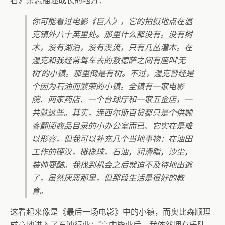
石》杂志描述成长的地方：
你可能看过电影《巨人》，它的拍摄地点在温
克镇外八十英里处。那里什么都没有。没有树
木，没有湖泊，没有溪流，只有几丛灌木。在
温克和我经常驾车去的敖德萨之间有座叫‘无
树’的小镇。那里倒是有树。不过，温克曾经是
个因为石油而繁荣的小镇。全镇有一家电影
院、两家药店、一个台球厅和一家五金店，一
共就这些。其实，连西尔斯百货都只是个供顾
客翻阅商品目录的小办公室而已。它实在是难
以形容，但我可以补充几个当地事物：在油田
工作的硬汉，橄榄球，石油，润滑脂，沙尘，
装帅耍酷。我找到机会之后就迫不及待地出逃
了，虽然厌恶那里，但那段生活是很好的教
育。
这看起来像是《最后一场电影》中的小镇，而奥比森顺理