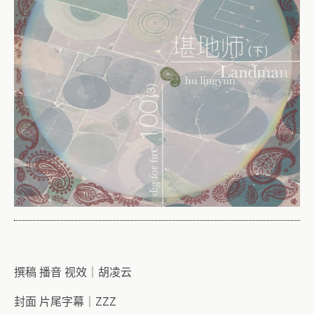
撰稿 播音 视效｜胡凌云
封面 片尾字幕｜ZZZ