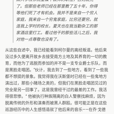
了。但那些老师已经在那里教了五十年，你得
等他们死了才有机会。我并不是来自一个穷人
家庭，我来自一个穷鬼家庭，比穷还要穷。就
连我上学时的校长，夏天也在我当勤杂工的那
家酒店里打工。看过他干的那些活儿之后，我
对他一点尊敬也没有了。
从这些自述中，我已经能看到柯尔曼的离经叛道。他后来
没过多久便离开故乡去接受南方土地及其养育的一切的教
育，而他为了逃脱而参加的并不是一支专业爵士乐队，而
是黑脸走唱团。“伙计，我去到了一些地方，看到了一些我
都不想提的景象。我觉得我在沃斯堡时已经在一些鬼地方
演出过，那些小赌场之类的，但我们在黑脸走唱团见过的
完全是另一回事了。这是我曾经干过的最差的工作。我活
得很悲惨。” 他被执行种族隔离的白人警察找麻烦，因为
脱离传统的外形和演奏而被黑人群殴。很可能正是在这些
巡游经历中的人生感悟造就了他后来的音乐——在乔·戈德