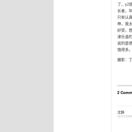
了，y2
长者，毕
只有认真
神，我
好受，
津乐道
说的是
强得多。
摄影：
2 Comm
沈静
11/22/200