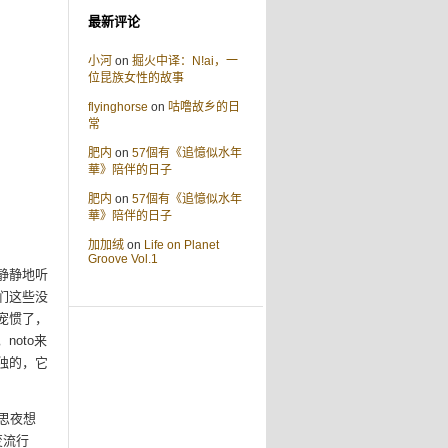
最新评论
小河
on
掘火中译：N!ai，一
位昆族女性的故事
flyinghorse
on
咕噜故乡的日
常
肥内
on
57個有《追憶似水年
華》陪伴的日子
肥内
on
57個有《追憶似水年
華》陪伴的日子
加加绒
on
Life on Planet
Groove Vol.1
静静地听
们这些没
宠惯了，
oto来
独的，它
日思夜想
变流行