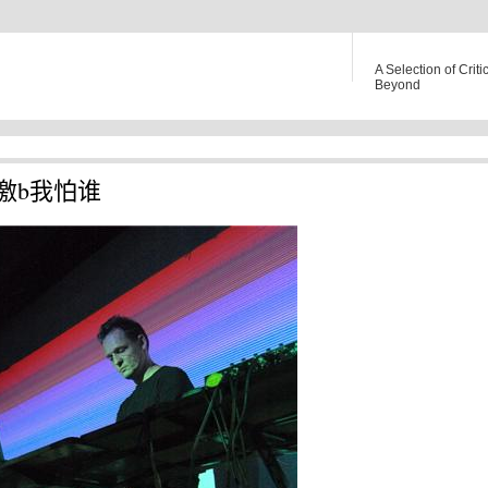
A Selection of Criti
Beyond
激b我怕谁