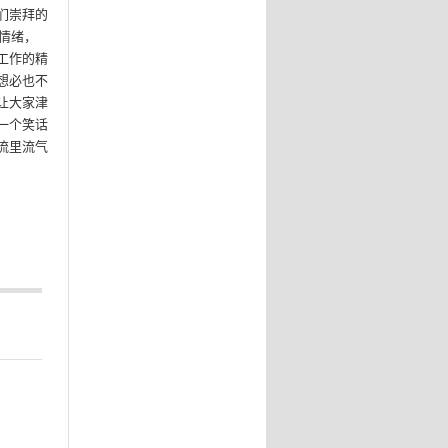
们崇拜的
情绪，
工作的精
想必也不
让大家津
一个笑话
流里流气