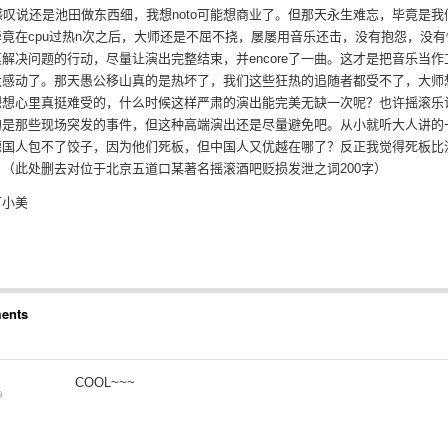
感叹说还是池田做东西细，我想noto可能想商业了。但那天永生难忘，毕竟是我
竟在cpu过热n次之后，大师还是不屈不挠，屡屡用音乐还击，没有抱怨，没有
解决问题的行动，尽量让演出完整结束，并encore了一曲。这才是把音乐当作
太感动了。那天愚公移山真的是热坏了，我们这些狂热的追随者都受不了，大师
想想心里真挺难受的，什么时候这样严肃的演出能完美无缺一次呢？也许摇滚乐
的是那些现场突发的事件，但这种高端演出还是尽量避免吧。从小就听大人讲的
德国人包不了饺子，因为他们死板，但中国人又优越在哪了？反正我觉得死板比
（此处删去对位于北京五道口某著名摇滚酒吧贬损发泄之词200字）
丁小美
ents
COOL~~~
9