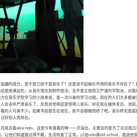
去谄媚的成分，是不是已经不是音乐了？还是说不起娱乐作用的音乐不存在了？
司还是很满足的，从音乐理念到制作技法，无不是正统而又严谨的学院派，对我
能力在音乐学院学习的小孩来说，是一次兴奋的学习过程。现在的人们大多都被
人会去听严肃音乐了，反而会觉得这是怪得儿音乐。好在现在媒体发达，池田，n
去看的人可真不少。如果韦伯恩生在现在，就不会郁郁而终了吧。音乐终究是孤
了讨好别人而存在。
月底去看alva noto，这是今年我看的唯一一次演出，主要目的是为了见见我
，让他们知道我过得不赖，生活恢复了正常。y2说noto真old school，我说他