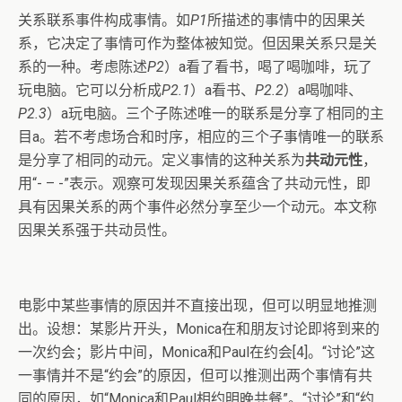
关系联系事件构成事情。如
P1
所描述的事情中的因果关
系，它决定了事情可作为整体被知觉。但因果关系只是关
系的一种。考虑陈述
P2
）a看了看书，喝了喝咖啡，玩了
玩电脑。它可以分析成
P2.1
）a看书、
P2.2
）a喝咖啡、
P2.3
）a玩电脑。三个子陈述唯一的联系是分享了相同的主
目a。若不考虑场合和时序，相应的三个子事情唯一的联系
是分享了相同的动元。定义事情的这种关系为
共动元性
，
用“- – -”表示。观察可发现因果关系蕴含了共动元性，即
具有因果关系的两个事件必然分享至少一个动元。本文称
因果关系强于共动员性。
电影中某些事情的原因并不直接出现，但可以明显地推测
出。设想：某影片开头，Monica在和朋友讨论即将到来的
一次约会；影片中间，Monica和Paul在约会[4]。“讨论”这
一事情并不是“约会”的原因，但可以推测出两个事情有共
同的原因，如“Monica和Paul相约明晚共餐”。“讨论”和“约