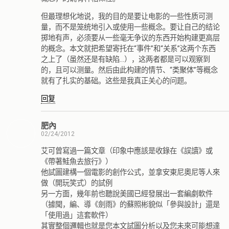
但最理想化地说，我的目的是要让电影的一些性质可测
量，而不是笼统地引入或使用一些概念。要让自己的结论
掷地有声，必须要从一些毫无争议的东西开始构建更高层
的概念。本文就把希望寄托在“事件”和“关系”这两个东西
之上了（虽然还是有缺陷…），这两者都是可以观察到
的，且可以测量。然后由此构建的情节、“类聚体”等概念
就有了扎实的基础。这些是我真正关心的问题。
回复
肥內
02/24/2012
艾可曾寫過一篇文章（印象中應該是收錄在《誤讀》或
《帶著鮭魚去旅行》）
他試圖建構一個電影的創作公式，並拿安東尼奧尼等人來
做（開玩笑式）的試例
另一方面，幾年前也聽說美國已經發展出一套編劇軟件
（據聞，編、導《劍雨》的蘇照彬貌似「參與設計」還是
「使用過」這套軟件）
其實整個邏輯也就是您本文試圖分析以及您未來可能想達