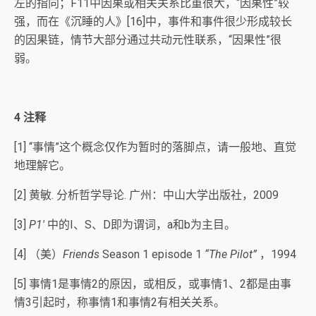
左的指向；F11中因果或相关关系比重很大，“因果性”较
强，而在《沉睡的人》[16]中，事件和事件很少形成较长
的因果链，情节大部分通过共动元性联系，“因果性”很
弱。
4
注释
[1] “事情”这个概念仅作为暂时的落脚点，请一般地、直觉
地理解它。
[2] 黄敏. 分析哲学导论. 广州：中山大学出版社，2009
[3]
P1′
中的I、S、D即为谓词，a和b为主目。
[4] （美）
Friends
Season 1 episode 1
“The Pilot”
，1994
[5] 事情1是事情2的原因，或相反，或事情1、2都是由事
情3引起时，称事情1和事情2有相关关系。