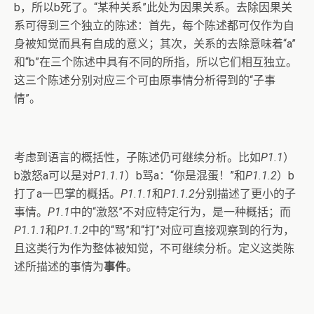
b，所以b死了。“某种关系”此处为因果关系。去除因果关
系可得到三个独立的陈述：首先，每个陈述都可仅作为自
身被知觉而具有自成的意义；其次，关系的去除意味着“a”
和“b”在三个陈述中具有不同的所指，所以它们相互独立。
这三个陈述分别对应三个可由原事情分析得到的“子事
情”。
考虑到语言的概括性，子陈述仍可继续分析。比如
P1.1
）
b激怒a可以是对
P1.1.1
）b骂a：“你是混蛋！”和
P1.1.2
）b
打了a一巴掌的概括。
P1.1.1
和
P1.1.2
分别描述了更小的子
事情。
P1.1
中的“激怒”不对应特定行为，是一种概括；而
P1.1.1
和
P1.1.2
中的“骂”和“打”对应可直接观察到的行为，
且这类行为作为整体被知觉，不可继续分析。定义这类陈
述所描述的事情为
事件
。