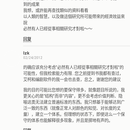
到的成果
我想，或許能再查找類似的資料看看
以人類的智慧，以及做這個研究所可能帶來的經濟效益來
說
必然有人已經從事相關研究才對啦～～
回复
lzk
02/24/2012
的确应该充分考虑“必然有人已經從事相關研究才對啦”的
可能性，但我检索能力有限…您之前提到书我都有查过，
艾柯和编剧软件的我一会也去查，总之，谢谢您的建议
我的目的可能比您想的要保守得多，就像题目所说的，我
更关心的是“结构”而非“内容”，更不会考虑价值判断、隐
喻这类无法建立普遍标准的东西。我只想基于能够达到广
泛一致的东西（就像正常人对颜色的知觉、对长度的丈
量），建立一个体系。但理想的状态下，即使这么一个保
守的体系也能解释很多现象，并且是掷地有声的。