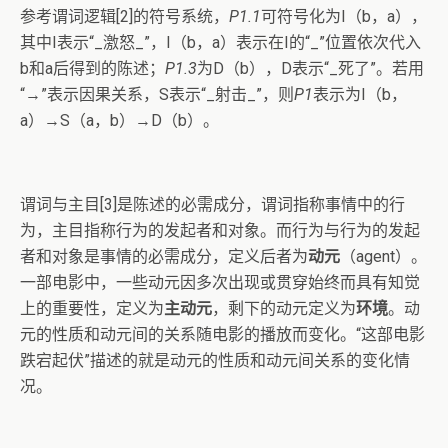
参考谓词逻辑[2]的符号系统，
P1.1
可符号化为I（b，a），
其中I表示“_激怒_”，I（b，a）表示在I的“_”位置依次代入
b和a后得到的陈述；
P1.3
为D（b），D表示“_死了”。若用
“→”表示因果关系，S表示“_射击_”，则
P1
表示为I（b，
a）→S（a，b）→D（b）。
谓词与主目[3]是陈述的必需成分，谓词指称事情中的行
为，主目指称行为的发起者和对象。而行为与行为的发起
者和对象是事情的必需成分，定义后者为
动元
（agent）。
一部电影中，一些动元因多次出现或贯穿始终而具有知觉
上的重要性，定义为
主动元
，剩下的动元定义为
环境
。动
元的性质和动元间的关系随电影的播放而变化。“这部电影
跌宕起伏”描述的就是动元的性质和动元间关系的变化情
况。