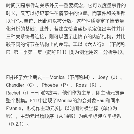
时间[7]是事件与关系外另一重要概念，它可以度量事件的
时长，又可以标记事件在情节中的位置。而事件和关系都
以“个”为单位，因此可以被计数。这些性质奠定了情节量
化分析的基础；此外，若建立恰当坐标系定位出事件并用
三种关系符号连接，则可以图示出情节的内部结构，并比
较不同的情节在结构上的差异。现以《六人行》（下简称
F）第一季第一集（简称F11）[8]为例运用这一分析手段。
F讲述了六个朋友——Monica（下简称M）、Joey（J）、
Chandler（C）、Phoebe（P）、Ross（R）、
Rachel（r）——间的故事，他们作为主角，即主动元贯穿
整个剧集。F11中出现了Monica的约会对象Paul和同事
Frannie，也视作主动元[9]。以时间为横坐标（单位为
秒），主动元出场顺序（从1到9）为纵坐标建立坐标系
（图2.1）。