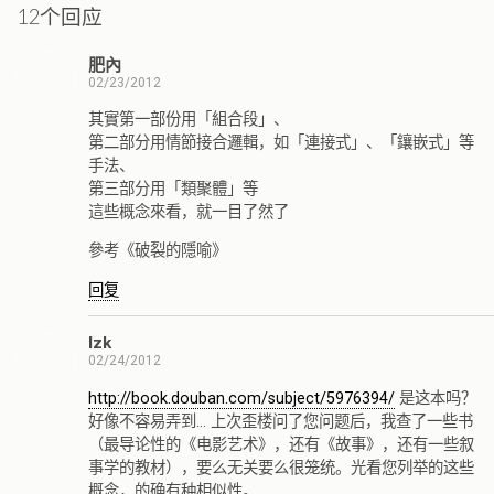
12个回应
肥內
02/23/2012
其實第一部份用「組合段」、
第二部分用情節接合邏輯，如「連接式」、「鑲嵌式」等
手法、
第三部分用「類聚體」等
這些概念來看，就一目了然了
參考《破裂的隱喻》
回复
lzk
02/24/2012
http://book.douban.com/subject/5976394/
是这本吗？
好像不容易弄到… 上次歪楼问了您问题后，我查了一些书
（最导论性的《电影艺术》，还有《故事》，还有一些叙
事学的教材），要么无关要么很笼统。光看您列举的这些
概念，的确有种相似性。