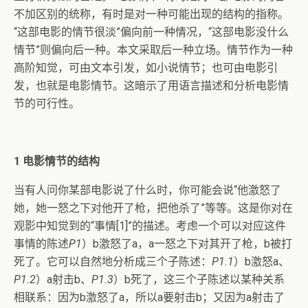
不加区别的统称，有时是对一种可能出现的结构的指称。
“这部电影的情节很淡”偏向前一种情况，“这部电影没什么
情节”则偏向后一种。本文采取后一种立场。情节作为一种
高阶知觉，可由文本引发，如小说情节；也可由电影引
发，也就是电影情节。这暗示了用语言描述和分析电影情
节的可行性。
1
电影情节的结构
当有人问你某部电影说了什么时，你可能会说“他激怒了
她，她一怒之下对他开了枪，把他杀了”等等。这是你对在
观影中知觉到的“事情[1]”的描述。考虑一个可以对应这件
事情的陈述
P1
）b激怒了a，a一怒之下对其开了枪，b被打
死了。它可以自然地分析成三个子陈述：
P1.1
）b激怒a、
P1.2
）a射击b、
P1.3
）b死了，这三个子陈述以某种关系
相联系：因为b激怒了a，所以a要射击b；又因为a射击了