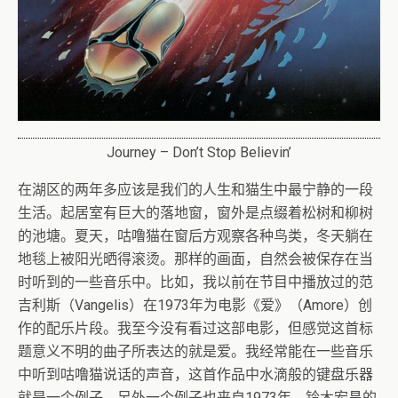
Journey – Don’t Stop Believin’
在湖区的两年多应该是我们的人生和猫生中最宁静的一段
生活。起居室有巨大的落地窗，窗外是点缀着松树和柳树
的池塘。夏天，咕噜猫在窗后方观察各种鸟类，冬天躺在
地毯上被阳光晒得滚烫。那样的画面，自然会被保存在当
时听到的一些音乐中。比如，我以前在节目中播放过的范
吉利斯（Vangelis）在1973年为电影《爱》（Amore）创
作的配乐片段。我至今没有看过这部电影，但感觉这首标
题意义不明的曲子所表达的就是爱。我经常能在一些音乐
中听到咕噜猫说话的声音，这首作品中水滴般的键盘乐器
就是一个例子。另外一个例子也来自1973年，铃木宏昌的