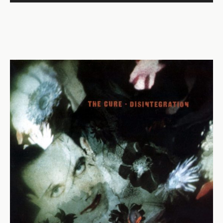
频
播
放
器