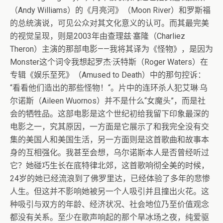
（Andy Williams）的《月亮河》（Moon River）和罗斯福
的总统演说，可见公众对其文化意义的认可。而其最完美
的视觉呈现，则是2003年由查理兹·塞隆（Charliez
Theron）主演的那部电影——我将其译为《怪物》，是因为
Monster这个词令我想起罗杰·沃特斯（Roger Waters）在
专辑《娱乐至死》（Amused to Death）中的那句控诉：
“看看他们造出的那些怪物！“。片中的连环杀人犯艾琳·乌
尔诺斯（Aileen Wuornos）并不是什么“女魔头”，而是社
会的牺牲品。这部电影是这个世纪初给我留下印象最深的
电影之一，究其原因，一方面是它展示了和我完全没有交
集的美国人和美国生活，另一方面则是这首歌曲和故事本
身的互相强化。我甚至会想，乌尔诺斯本人是否曾经听过
它？她碰巧生长在底特律北郊，这首歌响彻全美的时候，
24岁的她已经流浪到了佛罗里达，已经体验了多年的悲惨
人生。但这并不影响她被另一个人吸引并且撞出火花。这
种吸引与双方的年龄、经济状况、社会地位乃至价值观念
都没有关系。至少在歌声响起的那个旱冰场之夜，纯爱驱