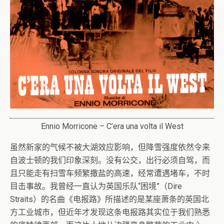
Ennio Morricone – C’era una volta il West
虽然新家的气候不被大湖效应影响，但降雪强度依然令来
自波士顿的我们印象深刻。没有公交，出行必须自驾，而
且只能走有扫雪车频繁撒盐的高速，经常遭遇堵车，不时
目击事故。我曾经一直认为英国乐队“困境”（Dire
Straits）的名曲《电报路》所描述的是某座萧条的英国北
方工业城市，但近年才发现这条电报路其实位于我们熟悉