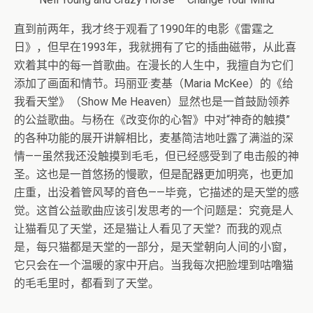
直到前两年，我才终于观看了1990年的电影《雷霆之
日》，但早在1993年，我就拥有了它的插曲磁带，从此喜
欢着其中的每一首歌曲。在漫长的人生中，我擅自为它们
添加了画面和情节。玛丽亚·麦基（Maria McKee）的《给
我看天堂》（Show Me Heaven）显然也是一首鼓励领养
的公益歌曲。与杨在《改变你的心智》中对“神奇的触摸”
的各种功能的展开讲解相比，麦基简洁地吐露了满溢的深
情——虽然我还没触摸到毛毛，但已经感受到了电击般的神
圣。这也是一首悠扬的慢歌，但是配器更加明亮，也更加
庄重，出没着管风琴的音色——毕竟，它描述的是天堂的感
觉。这首公益歌曲应该引发思考的一个问题是：究竟是人
让猫看见了天堂，还是猫让人看见了天堂？而我的观点
是，每只猫都是天堂的一部分，是天堂朝向人间的小窗，
它只会在一个温暖的家中开启。当我每次把脸埋到咕噜猫
的毛毛里时，都看到了天堂。