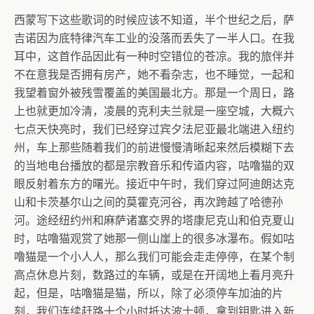
西蒙写下这些歌词的时候应该不知道，半个世纪之后，萨
吉诺因为底特律汽车工业的没落而丢失了一半人口。在我
耳中，这首作品因此有一种时空错位的苍凉。我的旅伴并
不在意我是否拥有房产，她不看杂志，也不睡觉，一起和
我望着窗外被残雪覆盖的美国最北方。那是一个周日，路
上也就更加冷清，凌晨的克利夫兰就是一座空城，大概六
七点天快亮时，我们已经穿过宾夕法尼亚最北端进入纽约
州，车上那些随着我们的前进慢慢清晰起来然后模糊下去
的当地电台播放的都是宗教音乐和传道内容，咕噜猫的双
眼反射着东方的曙光。接近中午时，我们穿过阿迪朗达克
山和卡茨基尔山之间的莫霍克河谷，再次跨越了哈德孙
河。途经纽约州和麻萨诸塞交界的塔康尼克山和伯克夏山
时，咕噜猫观赏了她那一侧山崖上的很多冰瀑布。假如咕
噜猫是一个小人人，那么我们可能会走走停停，在某个制
高点休息片刻，数路过的车辆，或是在开阔地上看月亮升
起，但是，咕噜猫是猫，所以，除了必须停车加油的片
刻，我们连续赶路十个小时抵达波士顿，拿到钥匙进入新