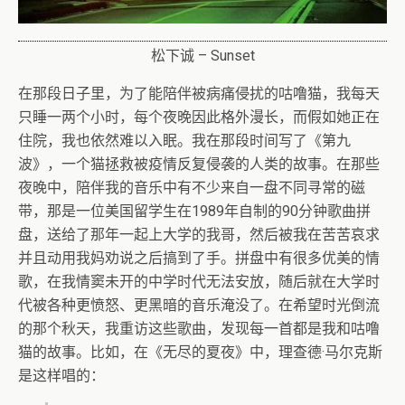
松下诚 – Sunset
在那段日子里，为了能陪伴被病痛侵扰的咕噜猫，我每天
只睡一两个小时，每个夜晚因此格外漫长，而假如她正在
住院，我也依然难以入眠。我在那段时间写了《第九
波》，一个猫拯救被疫情反复侵袭的人类的故事。在那些
夜晚中，陪伴我的音乐中有不少来自一盘不同寻常的磁
带，那是一位美国留学生在1989年自制的90分钟歌曲拼
盘，送给了那年一起上大学的我哥，然后被我在苦苦哀求
并且动用我妈劝说之后搞到了手。拼盘中有很多优美的情
歌，在我情窦未开的中学时代无法安放，随后就在大学时
代被各种更愤怒、更黑暗的音乐淹没了。在希望时光倒流
的那个秋天，我重访这些歌曲，发现每一首都是我和咕噜
猫的故事。比如，在《无尽的夏夜》中，理查德·马尔克斯
是这样唱的：