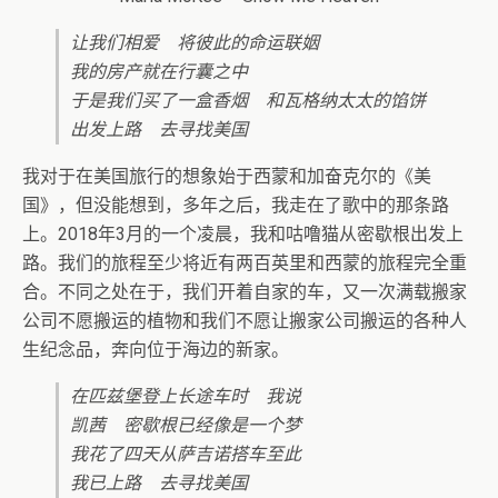
让我们相爱 将彼此的命运联姻
我的房产就在行囊之中
于是我们买了一盒香烟 和瓦格纳太太的馅饼
出发上路 去寻找美国
我对于在美国旅行的想象始于西蒙和加奋克尔的《美
国》，但没能想到，多年之后，我走在了歌中的那条路
上。2018年3月的一个凌晨，我和咕噜猫从密歇根出发上
路。我们的旅程至少将近有两百英里和西蒙的旅程完全重
合。不同之处在于，我们开着自家的车，又一次满载搬家
公司不愿搬运的植物和我们不愿让搬家公司搬运的各种人
生纪念品，奔向位于海边的新家。
在匹兹堡登上长途车时 我说
凯茜 密歇根已经像是一个梦
我花了四天从萨吉诺搭车至此
我已上路 去寻找美国