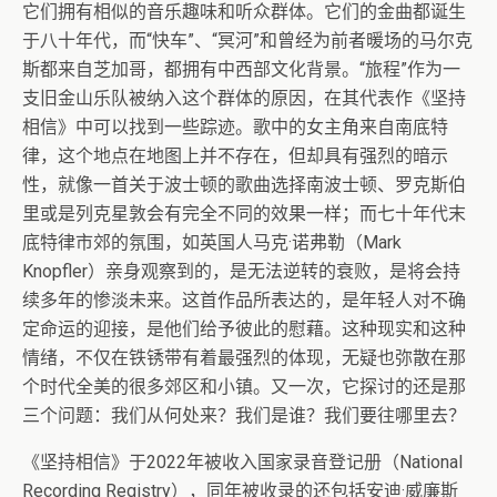
它们拥有相似的音乐趣味和听众群体。它们的金曲都诞生
于八十年代，而“快车”、“冥河”和曾经为前者暖场的马尔克
斯都来自芝加哥，都拥有中西部文化背景。“旅程”作为一
支旧金山乐队被纳入这个群体的原因，在其代表作《坚持
相信》中可以找到一些踪迹。歌中的女主角来自南底特
律，这个地点在地图上并不存在，但却具有强烈的暗示
性，就像一首关于波士顿的歌曲选择南波士顿、罗克斯伯
里或是列克星敦会有完全不同的效果一样；而七十年代末
底特律市郊的氛围，如英国人马克·诺弗勒（Mark
Knopfler）亲身观察到的，是无法逆转的衰败，是将会持
续多年的惨淡未来。这首作品所表达的，是年轻人对不确
定命运的迎接，是他们给予彼此的慰藉。这种现实和这种
情绪，不仅在铁锈带有着最强烈的体现，无疑也弥散在那
个时代全美的很多郊区和小镇。又一次，它探讨的还是那
三个问题：我们从何处来？我们是谁？我们要往哪里去？
《坚持相信》于2022年被收入国家录音登记册（National
Recording Registry），同年被收录的还包括安迪·威廉斯