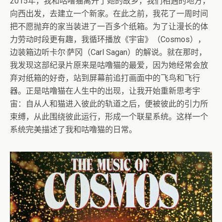
2015年，我和咕噜猫离开了她的故乡，我们相遇的地方，
向西出发，去建立一个新家。在此之前，我花了一周时间
把不愿抛弃的家当装进了一百多个纸箱。为了让漫长的体
力劳动时段更有趣，我循环播放《宇宙》（Cosmos），
边装箱边听卡尔·萨冈（Carl Sagan）的解说。就在那时，
我发现这部纪录片原来是咕噜猫的最爱，因为她经常会放
弃对纸箱的好奇，站到屏幕前追打画面中的飞鸟和飞行
器。正是咕噜猫在人生中的出现，让我开始重新思考宇
宙：自从人和猫进入彼此的轨道之后，便被彼此的引力所
束缚，从此围绕彼此运行，形成一个联星系统。这样一个
系统完美描述了我和咕噜猫的日常。