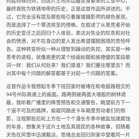
的底特律西郊，而这片土地从边疆变身繁荣的工业中心，
最终衰败为铁锈地带的历史，正是这首作品所讲述的。不
过，它完全没有提及那些吸引着废墟摄影师的褪色景观，
而是选择了一个寒流将至的傍晚，在叙述了从垦荒者开始
的历史变迁之后回归个人体验，表达对失业的叹息和对社
会的愤懑，对不在身边的爱人发出希望摆脱困境的悲怆呼
告。这种转变听似一种从理智到躁动的失控，其实是一种
思考的进程，就像高更的某个绘画标题和侯德健的某段歌
词一样：我们从何处来？我们是谁？我们要往哪里去？而
对其中每个问题的解答都基于对前一个问题的答案。
这首作品令我想起冬季下班回家时被堵在和电报路相交的
94号州际高速上的画面。路两侧被两面大墙般的树林遮
蔽，我听着广播里的降雪预告和交通警告，眺望前方下一
个遥不可及的路牌，偷窥同路皮卡车厢里劳动者们的侧
影，注视那些后轮上方在一个个漫长冬季中被盐加速腐蚀
的车身，想象关于这片土地及其居民的各种故事，但随着
天色在风雪中迅速黯淡，思绪总会回归到家中望着同一片