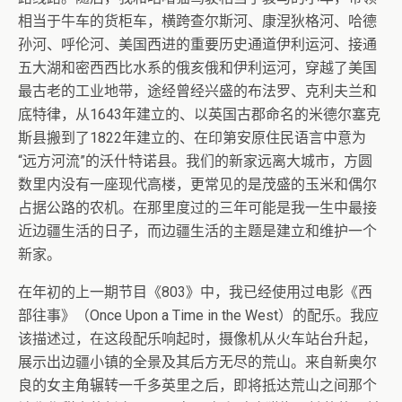
相当于牛车的货柜车，横跨查尔斯河、康涅狄格河、哈德
孙河、呼伦河、美国西进的重要历史通道伊利运河、接通
五大湖和密西西比水系的俄亥俄和伊利运河，穿越了美国
最古老的工业地带，途经曾经兴盛的布法罗、克利夫兰和
底特律，从1643年建立的、以英国古郡命名的米德尔塞克
斯县搬到了1822年建立的、在印第安原住民语言中意为
“远方河流”的沃什特诺县。我们的新家远离大城市，方圆
数里内没有一座现代高楼，更常见的是茂盛的玉米和偶尔
占据公路的农机。在那里度过的三年可能是我一生中最接
近边疆生活的日子，而边疆生活的主题是建立和维护一个
新家。
在年初的上一期节目《803》中，我已经使用过电影《西
部往事》（Once Upon a Time in the West）的配乐。我应
该描述过，在这段配乐响起时，摄像机从火车站台升起，
展示出边疆小镇的全景及其后方无尽的荒山。来自新奥尔
良的女主角辗转一千多英里之后，即将抵达荒山之间那个