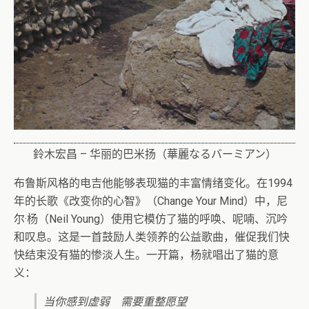
鈴木宏昌 – 华丽的巴米扬（華麗なるバーミアン）
布鲁斯风格的电吉他能够表现猫的丰富情绪变化。在1994
年的长歌《改变你的心智》（Change Your Mind）中，尼
尔·杨（Neil Young）使用它模仿了猫的呼唤、呢喃、沉吟
和叹息。这是一首鼓励人类领养的公益歌曲，催促我们快
快结束没有猫的惨淡人生。一开篇，杨就唱出了猫的意
义：
当你感到虚弱 需要重整愿望