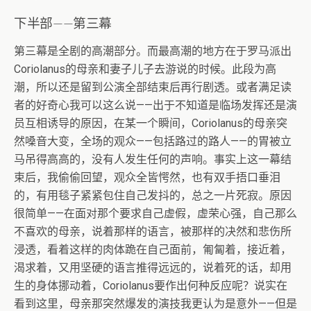
下半部——第三幕
第三幕是全剧的高潮部分。而最高潮的地方在于罗马派出
Coriolanus的母亲和妻子儿子去游说的时候。此段为高
潮，所以还是留到公演全部结束后再行剧透。或者满足读
者的好奇心我可以这么说——出于不知道是临场发挥还是演
员互相诱导的原因，在某一个瞬间，Coriolanus的母亲突
然嗓音大变，全场的观众——包括路过的路人——的胃被立
马吊得高高的，没有人发生任何的声响。事实上这一幕结
束后，我偷偷回望，观众全皆愕然，也有双手捂口垂泪
的，有用毯子紧紧包住自己发抖的，总之一片死寂。原因
很简单——在面对那个要求自己虚假，虚荣心强，自己那么
不喜欢的母亲，说着那样的语言，被那样的决然和悲伤所
浸透，看着这样的肉体跪在自己面前，匍匐着，接近着，
渴求着，又用坚硬的语言推得远远的，说着死的话，却用
生的身体挪动着，Coriolanus要作出何种反应呢？说实在
看到这里，母亲那突然爆发的演技我更认为是意外——但是