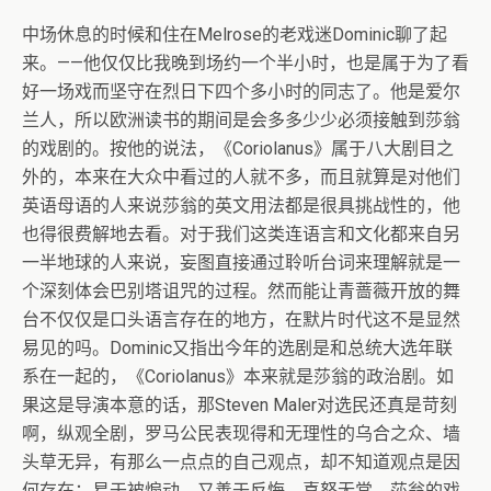
中场休息的时候和住在Melrose的老戏迷Dominic聊了起
来。——他仅仅比我晚到场约一个半小时，也是属于为了看
好一场戏而坚守在烈日下四个多小时的同志了。他是爱尔
兰人，所以欧洲读书的期间是会多多少少必须接触到莎翁
的戏剧的。按他的说法，《Coriolanus》属于八大剧目之
外的，本来在大众中看过的人就不多，而且就算是对他们
英语母语的人来说莎翁的英文用法都是很具挑战性的，他
也得很费解地去看。对于我们这类连语言和文化都来自另
一半地球的人来说，妄图直接通过聆听台词来理解就是一
个深刻体会巴别塔诅咒的过程。然而能让青蔷薇开放的舞
台不仅仅是口头语言存在的地方，在默片时代这不是显然
易见的吗。Dominic又指出今年的选剧是和总统大选年联
系在一起的，《Coriolanus》本来就是莎翁的政治剧。如
果这是导演本意的话，那Steven Maler对选民还真是苛刻
啊，纵观全剧，罗马公民表现得和无理性的乌合之众、墙
头草无异，有那么一点点的自己观点，却不知道观点是因
何存在；易于被煽动，又善于反悔，喜怒无常。莎翁的戏