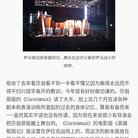
罗马城迎接英雄回归。舞台左边可以看到罗马战士的
绶带。
吸收了去年看莎翁看不到一半看不懂又因为离得太远而不
得不扫兴提早离开的教训，今年是有好好做功课的。莎翁
原版的《Coriolanus》读了大半，加上这几个月狂读各种
剧本和表演训练所激起的过去的身体记忆，算是有备而来
——虽然其实不读也没有所谓，因为现在来说很少有导演会
把莎翁原版搬上舞台的。《Coriolanus》的电影版《英雄
叛国记》是设置在伊拉克战场上的，而这次的剧本是放在