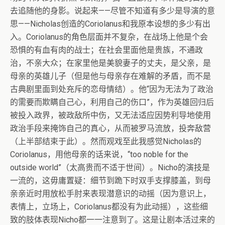
去追随他的身影。说起来——尽管不知道有多少是导演的意
思——Nicholas创造的Coriolanus和我原本设想的多少有出
入。Coriolanus的角色层面并不复杂，在战场上他是个会
恐惧的有血有肉的战士；在社会里面他是贵族，不通政
治，不亲大众；在家里他是美貌妻子的丈夫，是父亲，是
母亲的英雄儿子（但是他与母亲存在难解的矛盾，而不是
古典剧里面到处充斥的恋母情结）。他“因为无法为了政治
的需要而欺瞒自己心，利用自己的伤口”，作为英雄回归后
被投入政界，被政敌所中伤，又无法适应因势利导地使用
政治手段来掩饰自己的真心，从而被罗马流放，投奔敌营
（上半部结束于此）。然而观戏至此我感觉Nicholas的
Coriolanus，用他母亲的话来说，“too noble for the
outside world”（太高贵而不适于世间）。Nicho的演技是
一流的，这毋庸置疑：细节到跪下时双手支撑膝盖，到母
亲亲近时用放松手肘来表现潜意识的动摇（因为意识上，
表情上，立场上，Coriolanus都没有为此动摇），这些细
致的肢体表现Nicho都一一注意到了。这是让剧本活过来的