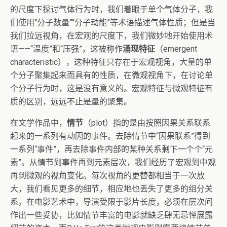
的尺度下探讨气体行为时，我们着眼于单个气体分子，我
们使用“分子数量”“分子动能”等术语描述气体性质；但是当
我们拉远视角，在宏观的尺度下，我们微妙地开始使用术
语——“温度”和“压强”，这被称作
涌现特征
（emergent
characteristic），这种特征只存在于宏观视角，大量的单
个分子聚集起来而具有的性质，在微观视角下，在讨论单
个分子行为时，这是没有意义的。宏观特征与微观特征有
质的区别，远远不止是量的聚集。
在文学作品中，
情节
（plot）指的是由按照因果关系联系
起来的一系列有动因的事件。去除情节中“因果联系”得到
一系列“事件”，再去除事件内部的某种关系剩下一个个“元
素”。从情节到事件再到元素层次，我们经历了宏观到中观
再到微观的视角变化。每次视角的更替都相当于一次放
大，我们看见更多的细节，相应地也丢失了更多的组分关
系。在电影艺术中，导演受限于影片长度，必须在层次间
作出一些妥协，比如情节丰富的电影就缺乏肆无忌惮展露