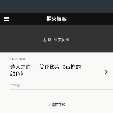
掘火档案
标签› 亚美尼亚
11/30/2008
诗人之血——简评影片《石榴的
颜色》
1个回应
返回顶部