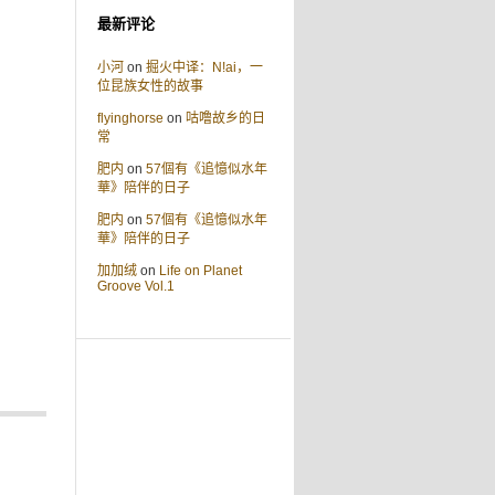
最新评论
小河
on
掘火中译：N!ai，一
位昆族女性的故事
flyinghorse
on
咕噜故乡的日
常
肥内
on
57個有《追憶似水年
華》陪伴的日子
肥内
on
57個有《追憶似水年
華》陪伴的日子
加加绒
on
Life on Planet
Groove Vol.1