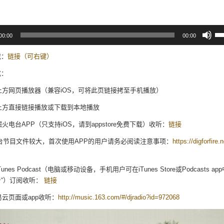
使
00:00
00:00
用
上/
下
载：
链接（可右键）
箭
头
式：
键
来
用上方网页播放器（兼容iOS，可将此页链接拷至手机播放）
增
高
用上方直接链接播放或下载到本地播放
或
降
用掘火电台APP（只支持iOS，请到appstore免费下载）收听：
链接
低
音
台节目文件较大，首次使用APP的用户请务必阅读注意事项：
https://digforfire.
量
iTunes Podcast（电脑或移动设备，手机用户可在iTunes Store或Podcasts ap
台“）订阅收听：
链接
网易云页面或app收听：
http://music.163.com/#/djradio?id=972068