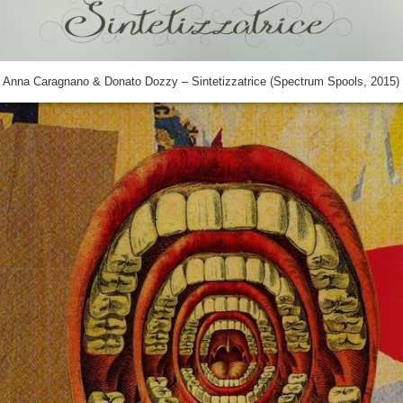
Anna Caragnano & Donato Dozzy ‎– Sintetizzatrice (Spectrum Spools, 2015)