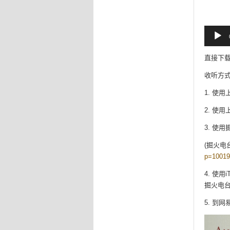
音
频
播
放
直接下
器
收听方
1. 使
2. 使
3. 使
(掘火电
p=10019
4. 使用
掘火电
5. 到