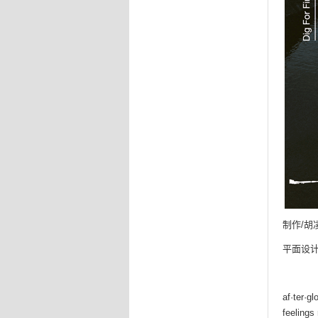
制作/胡
平面设计
af·ter·gl
feelings