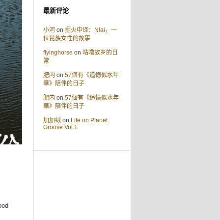
最新评论
小河
on
掘火中译：N!ai，一
位昆族女性的故事
flyinghorse
on
咕噜故乡的日
常
肥内
on
57個有《追憶似水年
華》陪伴的日子
肥内
on
57個有《追憶似水年
華》陪伴的日子
加加绒
on
Life on Planet
Groove Vol.1
good