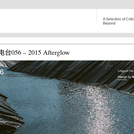
A Selection of Criti
Beyond
056 – 2015 Afterglow