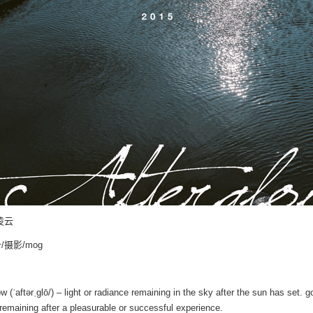
凌云
/摄影/mog
ow (ˈaftərˌɡlō/) – light or radiance remaining in the sky after the sun has set. 
 remaining after a pleasurable or successful experience.