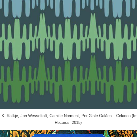
 K. Ratkje, Jon Wesseltoft, Camille Norment, Per Gisle Galåen ‎– Celadon (I
Records, 2015)