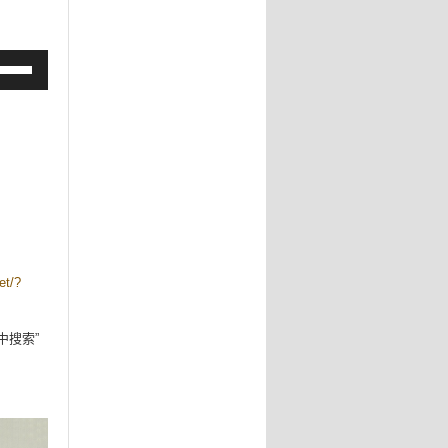
net/?
。
p中搜索”