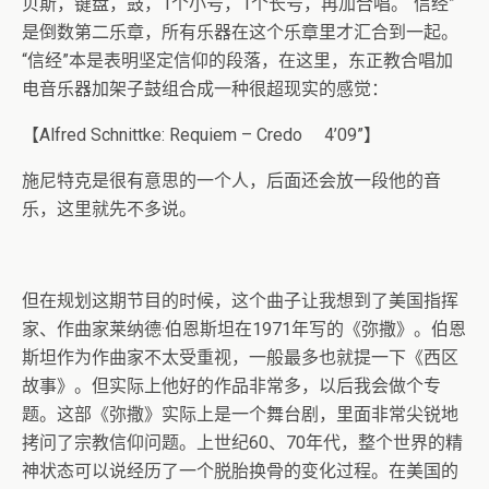
贝斯，键盘，鼓，1个小号，1个长号，再加合唱。“信经”
是倒数第二乐章，所有乐器在这个乐章里才汇合到一起。
“信经”本是表明坚定信仰的段落，在这里，东正教合唱加
电音乐器加架子鼓组合成一种很超现实的感觉：
【Alfred Schnittke: Requiem – Credo 4’09”】
施尼特克是很有意思的一个人，后面还会放一段他的音
乐，这里就先不多说。
但在规划这期节目的时候，这个曲子让我想到了美国指挥
家、作曲家莱纳德·伯恩斯坦在1971年写的《弥撒》。伯恩
斯坦作为作曲家不太受重视，一般最多也就提一下《西区
故事》。但实际上他好的作品非常多，以后我会做个专
题。这部《弥撒》实际上是一个舞台剧，里面非常尖锐地
拷问了宗教信仰问题。上世纪60、70年代，整个世界的精
神状态可以说经历了一个脱胎换骨的变化过程。在美国的