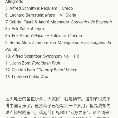
Allegretto
5. Alfred Schnittke: Requiem – Credo
6. Leonard Bernstein:
Mass
– VI. Gloria
7. Gabriel Fauré & André Messager:
Souvenirs de Bayreuth
8a. Erik Satie: Allegro
8b. Erik Satie:
Relâche
– Entr’acte:
Cinéma
9. Bernd Alois Zimmermann:
Musique pour les soupers du
Roi Ubu
10. Alfred Schnittke: Symphony No. 1 (II)
11. John Zorn:
Forbidden Fruit
12. Charles Ives:
“Country Band” March
13. Friedrich Gulda: Aria
掘火电台的各位听众，大家好，我是杨宁。这期节目先不
讲中国音乐了，虽然稿子已经写完一个多月，但是我想先
说点轻松的东西。这期节目标题叫“无方之乐”，这个词来