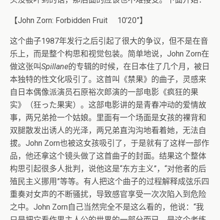
【John Zorn: Forbidden Fruit 10’20”】
这个曲子1987年发行之后引起了很大的争议，但不是在音
乐上，而是整个构思和视觉包装。简单地说，John Zorn在
做这张叫
Spillane
的专辑的时候，在日本住了几个月，被日
本独特的性文化吸引了。这首叫《禁果》的曲子，灵感来
自日本偶像派演员石原裕次郎演的一部电影《疯狂的果
实》（狂った果実）。这部电影讲的是青春冲动的爱情故
事，两兄弟抢一个姑娘。里面有一个场面是女孩的裸背和
双腿散发出诱人的光泽，两兄弟直沟沟地看着她，无法自
拔。John Zorn也被这女孩吸引了，于是就有了这样一部作
品，他还拿这个镜头做了这首曲子的封面。结果这个整体
构思引起很多人批判，说他这是“东方主义”，“对他者的后
殖民主义挪用”等等。有人把这个曲子的过程解释成弦乐四
重奏对女声的不断骚扰，导致感官享受一次次陷入到危险
之中。John Zorn自己当然完全不是这么看的，他说：“我
只是把它看作男主人公的世界的一部分而已，是这个老练