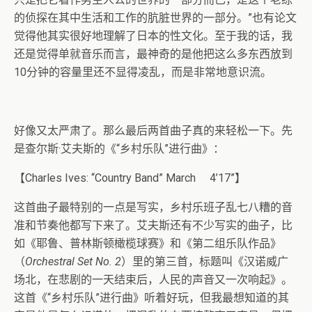
的侦探在其中生活和工作的肮脏世界的一部分。”也有论文
觉得他其实很好地理解了日本的性文化。至于我的话，我
还是觉得单就音乐而言，最神奇的是他把这么多东西放到
10分钟的容量里还不显得凌乱，而是非常地意识流。
好像又太严肃了。那么最后两首曲子真的来轻松一下。先
是查尔斯·艾夫斯的《“乡村乐队”进行曲》：
【Charles Ives: “Country Band” March 4’17”】
这首曲子最特别的一点是写实，乡村乐班子乱七八糟的音
准和节奏他都写下来了。艾夫斯还有不少写实的曲子，比
如《耶鲁、普林斯顿橄榄球赛》和《第二组乐队作品》
（
Orchestral Set No. 2
）里的第三首，标题叫《汉诺威广
场北，在悲剧的一天结束后，人民的声音又一次响起》。
这首《“乡村乐队”进行曲》听着好玩，但我最想知道的其