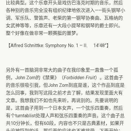
比较典型。这个乐章开头是戏仿巴洛克时期的音乐，然后
各种别的音乐完全没有组织纪律地依次进入——街头钢琴小
调、军乐队、警笛声、老柴的第一钢琴协奏曲、瓦格纳的
女武神等等，乐章还有一大段小提琴和钢琴的爵士即兴。
整个好像在做非常一颗赛艇的噩梦。
【Alfred Schnittke: Symphony No. 1 – II. 14’48”】
另外有一首脑洞非常大的曲子在我印象里一直像一个孤
例，John Zorn的《禁果》（
Forbidden Fruit
）。这首曲子
的音乐很吸引我，但John Zorn到底是谁，这个作品到底是
怎么回事，我到写这段之前才去了解，结果发现里面大有
文章。我想我们不如也先来听，再说别的。先要说明的
是，这首曲子用到一个日本女声，一个弦乐四重奏，然后
有个turntablist处理人声和弦乐四重奏的声音。这个曲子总
共10分钟长，但有60段，内容也不只是古典素材，如果开
头没被吓到的话，那后面的应该也不难接受。下面开始：