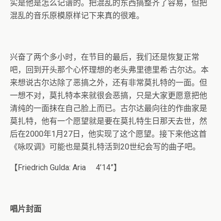
实是他是怎么记谱的。把混乱的东西搞整齐了容易，但把
混乱的音乐原模原样记下来真的很难。
兴奋了两个多小时，在节目的最后，我们还是恢复正常
吧，回到开头那个心怀理想的老头弗里德里希·古尔达。本
来想说古尔达除了恶搞之外，还有非常莫扎特的一面。但
一想不对，莫扎特本来就很会恶搞，只是大家更愿意把他
清纯的一面抹在自己脸上而已。古尔达最向往的作曲家是
莫扎特，他有一个愿望就是要在莫扎特生日那天去世，然
后在2000年1月27日，他实现了这个愿望。接下来他这首
《咏叹调》可能也是莫扎特活到20世纪会写的曲子吧。
【Friedrich Gulda: Aria 4’14”】
唱片封面