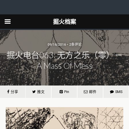
掘火档案
09/16/2016 • 2条评论
掘火电台063: 无方之乐（零）－
A Mass Of Mess
分享
推文
Pin
邮件
SMS