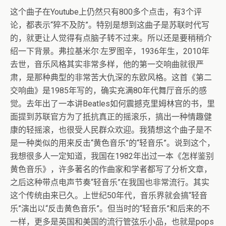
这个曲子在Youtube上仍然只有800多个点击，有3个评
论，都表示“猝不及防”。特别是想到这曲子是苏联时代写
的，就更让人觉得有点脑子转不过来。所以还是要稍稍介
绍一下背景。弗拉基米尔·左罗图辛，1936年生，2010年
去世，音乐风格其实非常多样，他的第一交响曲就很严
肃，是那种典型的非常苦大仇深的东欧风格。这首《第二
交响曲》是1985年写的，确实充满80年代舞厅音乐的感
觉。去年出了一本讲Beatles如何震撼克里姆林宫的书，里
面提到苏联官方为了抵抗真正的摇滚乐，搞出一种情趣健
康的轻摇滚，也很受人民群众欢迎。我猜想这个曲子是不
是一种类似的用来反击“黄色音乐”的“轻音乐”。说到这个，
我想很多人一定知道，我国在1982年出过一本《怎样鉴别
黄色音乐》，许多著名的作曲家和学者都写了分析文章，
之后这种带点电声节奏“轻音乐”在我国也非常流行。其实
这个传统由来已久。上世纪50年代，音乐界就会搞“轻音
乐”演出以“反击黄色音乐”。但当时的“轻音乐”和后来的不
一样，更多是英国和美国的流行管弦乐小品，也就是pops