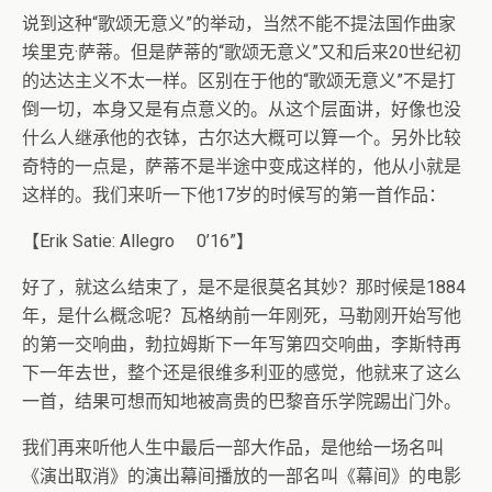
说到这种“歌颂无意义”的举动，当然不能不提法国作曲家
埃里克·萨蒂。但是萨蒂的“歌颂无意义”又和后来20世纪初
的达达主义不太一样。区别在于他的“歌颂无意义”不是打
倒一切，本身又是有点意义的。从这个层面讲，好像也没
什么人继承他的衣钵，古尔达大概可以算一个。另外比较
奇特的一点是，萨蒂不是半途中变成这样的，他从小就是
这样的。我们来听一下他17岁的时候写的第一首作品：
【Erik Satie: Allegro 0’16”】
好了，就这么结束了，是不是很莫名其妙？那时候是1884
年，是什么概念呢？瓦格纳前一年刚死，马勒刚开始写他
的第一交响曲，勃拉姆斯下一年写第四交响曲，李斯特再
下一年去世，整个还是很维多利亚的感觉，他就来了这么
一首，结果可想而知地被高贵的巴黎音乐学院踢出门外。
我们再来听他人生中最后一部大作品，是他给一场名叫
《演出取消》的演出幕间播放的一部名叫《幕间》的电影