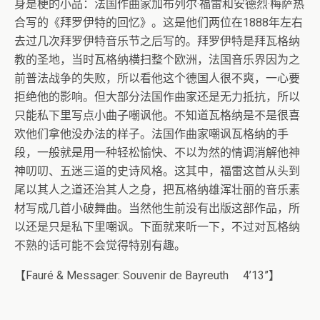
身是梗的小品：法国作曲家加布列尔·福雷和安德烈·梅萨热
合写的《拜罗伊特的回忆》。这是他们两位在1888年左右
去过几次拜罗伊特音乐节之后写的。拜罗伊特是拜瓦格纳
教的圣地，当时瓦格纳横扫整个欧洲，法国音乐界因为之
前普法战争的失败，所以看他这个德国人很不爽，一心要
拒绝他的影响。但大部分法国作曲家还是无力抵抗，所以
只能私下里写点小曲子嘲讽他。不知道瓦格纳是不是很喜
欢他们拿他没办法的样子。法国作曲家嘲讽瓦格纳的手
段，一般就是用一种轻松愉快、不以为然的情调消解他神
神叨叨、五迷三道的史诗风格。这其中，福雷这首从头到
尾以其人之道还治其人之身，把瓦格纳雄浑壮丽的音乐素
材写成几首小破舞曲。当然他生前没有出版这部作品，所
以还是只是私下里嘲讽。下面就来听一下，不过对瓦格纳
不熟的话可能不会觉得特别有趣。
【Fauré & Messager: Souvenir de Bayreuth 4’13”】