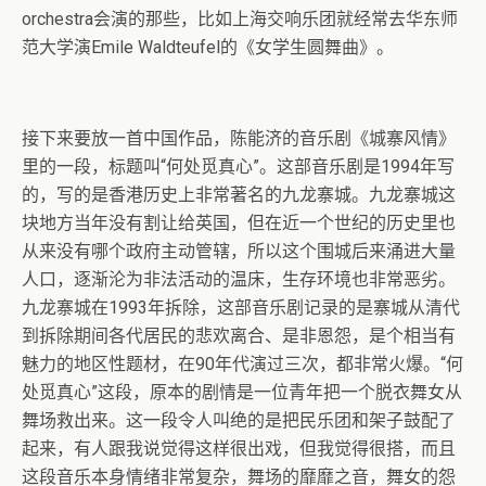
orchestra会演的那些，比如上海交响乐团就经常去华东师
范大学演Emile Waldteufel的《女学生圆舞曲》。
接下来要放一首中国作品，陈能济的音乐剧《城寨风情》
里的一段，标题叫“何处觅真心”。这部音乐剧是1994年写
的，写的是香港历史上非常著名的九龙寨城。九龙寨城这
块地方当年没有割让给英国，但在近一个世纪的历史里也
从来没有哪个政府主动管辖，所以这个围城后来涌进大量
人口，逐渐沦为非法活动的温床，生存环境也非常恶劣。
九龙寨城在1993年拆除，这部音乐剧记录的是寨城从清代
到拆除期间各代居民的悲欢离合、是非恩怨，是个相当有
魅力的地区性题材，在90年代演过三次，都非常火爆。“何
处觅真心”这段，原本的剧情是一位青年把一个脱衣舞女从
舞场救出来。这一段令人叫绝的是把民乐团和架子鼓配了
起来，有人跟我说觉得这样很出戏，但我觉得很搭，而且
这段音乐本身情绪非常复杂，舞场的靡靡之音，舞女的怨