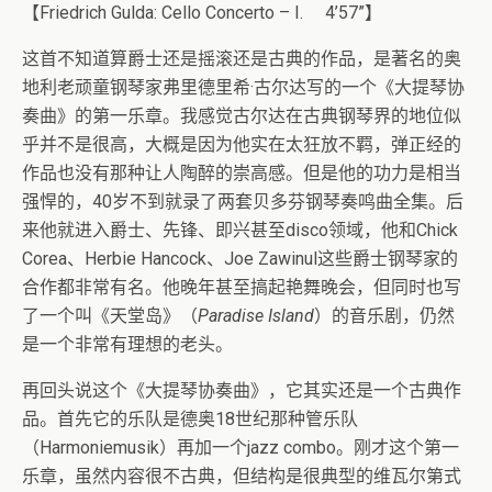
【Friedrich Gulda: Cello Concerto – I. 4’57”】
这首不知道算爵士还是摇滚还是古典的作品，是著名的奥
地利老顽童钢琴家弗里德里希·古尔达写的一个《大提琴协
奏曲》的第一乐章。我感觉古尔达在古典钢琴界的地位似
乎并不是很高，大概是因为他实在太狂放不羁，弹正经的
作品也没有那种让人陶醉的崇高感。但是他的功力是相当
强悍的，40岁不到就录了两套贝多芬钢琴奏鸣曲全集。后
来他就进入爵士、先锋、即兴甚至disco领域，他和Chick
Corea、Herbie Hancock、Joe Zawinul这些爵士钢琴家的
合作都非常有名。他晚年甚至搞起艳舞晚会，但同时也写
了一个叫《天堂岛》（
Paradise Island
）的音乐剧，仍然
是一个非常有理想的老头。
再回头说这个《大提琴协奏曲》，它其实还是一个古典作
品。首先它的乐队是德奥18世纪那种管乐队
（Harmoniemusik）再加一个jazz combo。刚才这个第一
乐章，虽然内容很不古典，但结构是很典型的维瓦尔第式