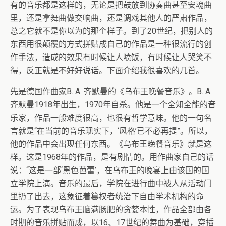
有的音乐都是这样的，无论是把鼓放到协奏曲甚至安魂曲
里，还是拿舞曲做交响曲，还是调戏其他人的严肃作品，
总之它就不是你以为的那个样子。到了20世纪，把别人的
东西用很颠覆的方式拼贴成自己的作品是一种很流行的创
作手法，造成的效果有时候让人喷饭，有时候让人哭笑不
得，反正就是不好好说话。下面介绍我很喜欢的几首。
先是德国作曲家B. A. 齐默曼的《乌布王晚餐音乐》。B. A.
齐默曼1918年出生，1970年自杀。他是一个全知全能的音
乐家，作品一般难度很高，也很有哲学意味。他的一句名
言就是“在当前的音乐现实下，‘风格’已不必再提”。所以，
他的作品中会出现任何东西。《乌布王晚餐音乐》就是这
样。这是1968年的作品，是有剧情的。用作曲家自己的话
说：“这是一部‘黑色芭蕾’，在乌布王的晚宴上由该国的国
立学院上演。音乐的最后，学院在进行曲中被人从活动门
里扔了出去，这象征着篡权者统治下自由学术机构的命
运。为了表现乌布王脑满肠肥的贪婪本性，作品全部由各
时期的音乐拼贴而成，以16、17世纪的舞曲为基础，穿插