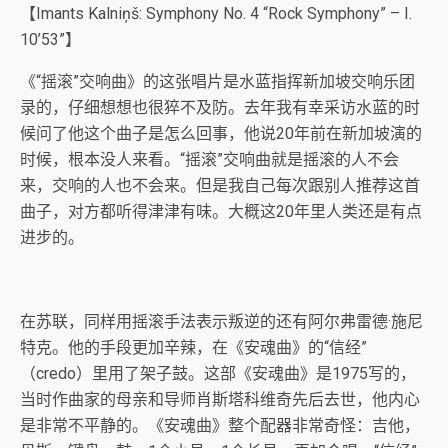
【Imants Kalniņš: Symphony No. 4 “Rock Symphony” – I.
10’53”】
《“摇滚”交响曲》的这张唱片是水蓝指挥新加坡交响乐团
录的，仔细想想也很猝不及防。去年我有幸采访水蓝的时
候问了他这个曲子是怎么回事，他说20年前在新加坡演的
时候，根本没人来看。“摇滚”交响曲就是摇滚的人不会
来，交响的人也不会来。但是我自己每次跟别人推荐这首
曲子，对方都听得津津有味。大概这20年里人类还是有点
进步的。
在苏联，同样用摇滚手法表示叛逆的还有阿尔弗雷德·施尼
特克。他的手段更加辛辣，在《安魂曲》的“信经”
（credo）里用了架子鼓。这部《安魂曲》是1975写的，
当时作曲家的母亲和导师肖斯塔科维奇先后去世，他内心
是非常不平静的。《安魂曲》整个配器非常奇怪：吉他，