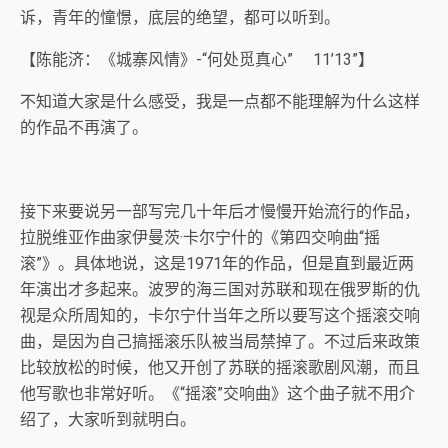
诉，青年的憧憬，底层的绝望，都可以听到。
【陈能济：《城寨风情》-“何处觅真心” 11’13”】
不知道大家是什么感受，我是一点都不能理解为什么这样
的作品不再演了。
接下来要说另一部写完几十年后才慢慢开始流行的作品，
拉脱维亚作曲家伊曼茨·卡尔宁什的《第四交响曲“摇
滚”》。具体地说，这是1971年的作品，但是直到最近两
年演出才多起来。波罗的海三国对苏联和现在俄罗斯的仇
视是众所周知的，卡尔宁什当年之所以要写这个摇滚交响
曲，是因为自己搞摇滚乐队被当局禁掉了。不过后来政策
比较放松的时候，他又开创了苏联的摇滚歌剧风潮，而且
他写歌也非常好听。《“摇滚”交响曲》这个曲子就不用介
绍了，大家听到就明白。