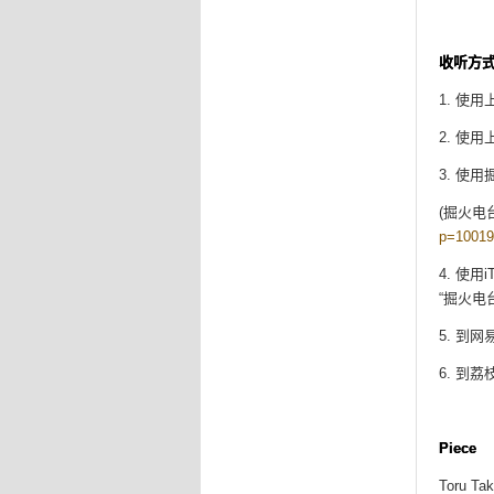
收听方
1. 使
2. 使
3. 使
(掘火电
p=10019
4. 使用
“掘火电
5. 到
6. 到荔
P
Toru