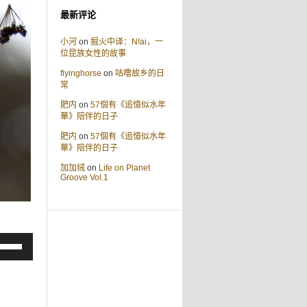
最新评论
小河
on
掘火中译：N!ai，一
位昆族女性的故事
flyinghorse
on
咕噜故乡的日
常
肥内
on
57個有《追憶似水年
華》陪伴的日子
肥内
on
57個有《追憶似水年
華》陪伴的日子
加加绒
on
Life on Planet
Groove Vol.1