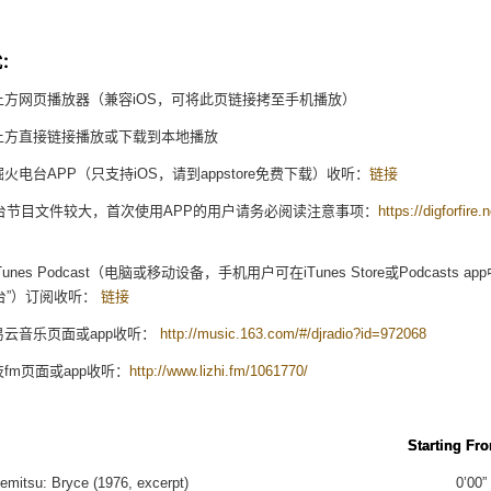
键
来
增
高
式：
或
降
用上方网页播放器（兼容iOS，可将此页链接拷至手机播放）
低
音
用上方直接链接播放或下载到本地播放
量
用掘火电台APP（只支持iOS，请到appstore免费下载）收听：
链接
台节目文件较大，首次使用APP的用户请务必阅读注意事项：
https://digforfire.
iTunes Podcast（电脑或移动设备，手机用户可在iTunes Store或Podcasts a
台”）订阅收听：
链接
网易云音乐页面或app收听：
http://music.163.com/#/djradio?id=972068
枝fm页面或app收听：
http://www.lizhi.fm/1061770/
iece Starting Fro
 Takemitsu: Bryce (1976, excerpt) 0’00”