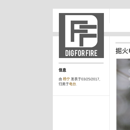
掘火电
信息
由
杨宁
发表于03/25/2017,
归类于
电台
.