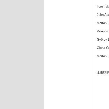
Toru Ta
John Ada
Morto
Valen
Györ
Gloria 
Mort
本来照