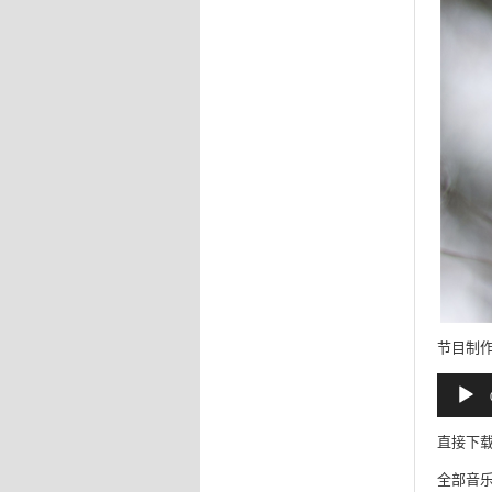
节目制
音
频
播
放
直接下
器
全部音