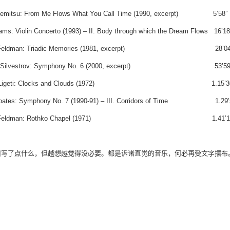
kemitsu: From Me Flows What You Call Time (1990, excerpt) 5’58”
ms: Violin Concerto (1993) – II. Body through which the Dream Flows 16’18
n Feldman: Triadic Memories (1981, excerpt) 28’04
tin Silvestrov: Symphony No. 6 (2000, excerpt) 53’59
gy Ligeti: Clocks and Clouds (1972) 1.15’30
Coates: Symphony No. 7 (1990-91) – III. Corridors of Time 1.29’
on Feldman: Rothko Chapel (1971) 1.41’16
旧写了点什么，但越想越觉得没必要。都是诉诸直觉的音乐，何必再受文字摆布