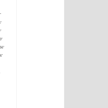
”
”
”
”
56”
”
。