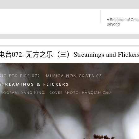
A Selection of Criti
Beyond
台072: 无方之乐（三）Streamings and Flicker