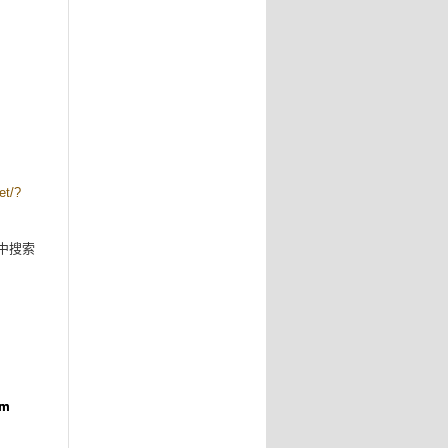
。
net/?
pp中搜索
m