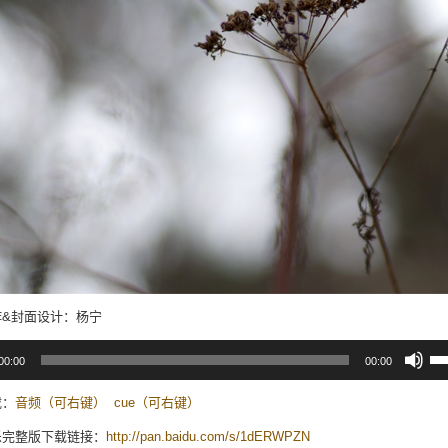
作&封面设计：杨宁
使
00:00
00:00
用
上/
下
载：
音频（可右键）
cue（可右键）
箭
头
乐完整版下载链接：
http://pan.baidu.com/s/
1dERWPZN