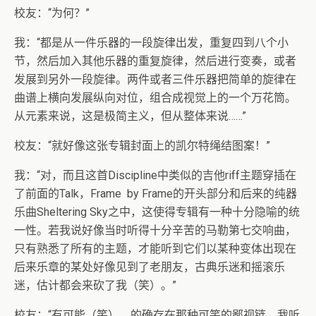
校友：“为何？”
我：“都是从一件乐器的一段旋律出发，重复四到八个小
节，然后加入其他乐器的重复旋律，然后进行变奏，或者
发展到另外一段旋律。两件或者三件乐器把简单的旋律在
曲谱上横向发展纵向对位，组合成视觉上的一个万花筒。
从元素来说，这是极简主义，但从整体来说……”
校友：“就好像这张专辑封面上的凯尔特绳结图案！”
我：“对，而且这首Discipline中类似的吉他riff主题穿插在
了前面的Talk，Frame by Frame的开头部分和后来的纯器
乐曲Sheltering Sky之中，这使得专辑有一种十分隐喻的统
一性。若我说好像当时听得十分辛苦的马勒第七交响曲，
只有熟悉了所有的主题，才能听到它们以某种变体出现在
后来乐章的某处好像见到了老朋友，古典乐迷和摇滚乐
迷，估计都会来砍了我（笑）。”
校友：“有可能（笑），的确存在那种可笑的鄙视链。我听