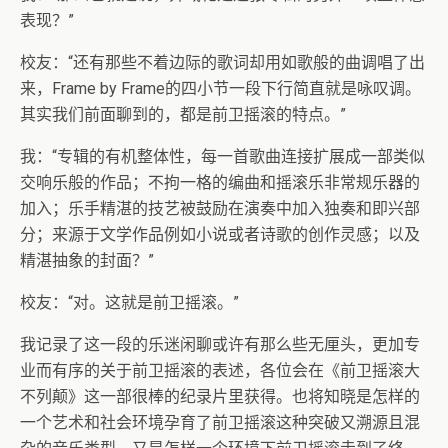
表现？”
校友：“还有那些不着边际的歌词却用如歌般的曲调唱了出
来，Frame by Frame的四小节一段下行简直就是咏叹调。
其实我们前面聊到的，都是前卫摇滚的特点。”
我：“专辑的有机整体性，每一首歌曲连接扩展成一部类似
交响乐般的作品；不拘一格的编曲和摇滚乐非常规乐器的
加入；乐手精湛的技艺被鼓励在演奏中加入独奏和即兴部
分；来源于文学作品例如小说或者诗歌的创作灵感；以及
精湛抽象的封面？”
校友：“对。这就是前卫摇滚。”
我记录了这一段的乐迷闲聊或许有那么些无厘头，更加专
业而有序的关于前卫摇滚的表述，各位会在《前卫摇滚大
不列颠》这一部很棒的纪录片里获得。也将知晓是怎样的
一个艺术和社会环境孕育了前卫摇滚这种突破又溯源且混