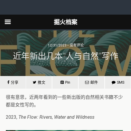
掘火档案
12/31/2023 • 没有评论
近年新出几本“人与自然”写作
分享
推文
Pin
邮件
SMS
很有意思，近两年看到的一些新出版的自然相关书籍不少
都是女性写的。
2023,
The Flow: Rivers, Water and Wildness