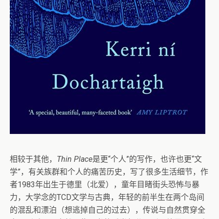
相较于其他，
Thin Place
是更“个人”的写作，也许也更“文
学”，有关族群和个人的痛苦历史，写了很多生活细节，作
者1983年出生于德里（北爱），童年目睹街头恐怖与暴
力，大学念的TCD文学与古典，年轻的前半生在两个岛间
的混乱和漂泊（想逃掉自己的过去），传说与自然贯穿全