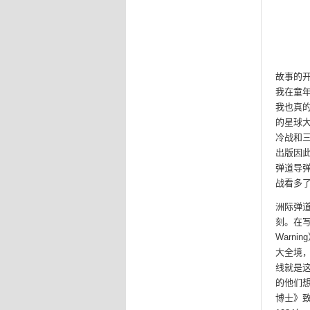
故事的
我在童
我也真
的星球
冷战和
出版因
弹道导
战看多
洲际弹
刻。在写
Warn
大全境
线就是这
的他们
博士》