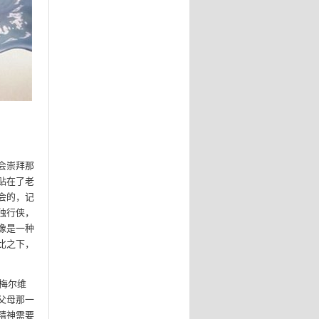
会崇拜那
贴在了老
会的，记
独行侠，
像是一种
比之下，
梅尔维
父母那一
精神需要