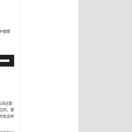
pp中搜索
着深远影
在的。窦
的信念所
。