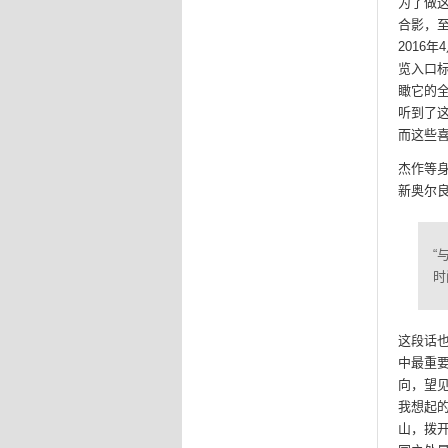
为了做
合影，
2016
览入口标
瞰它的全
听到了
而这些
杰作等身
新奥尔
“
时
这段话
中最重
向，望
我想起
山，拨