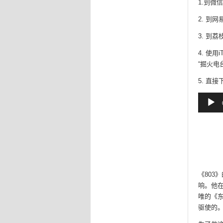
1.到微
2. 到
3. 到荔
4. 使用
“掘火电
5. 直
音
频
播
放
器
《80
响。他
唯的《
驱使的