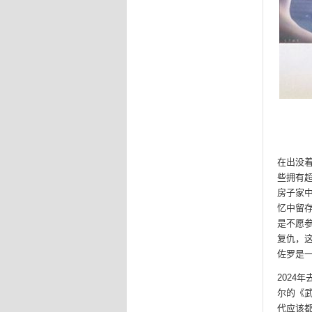
在出没
些拥有
房子家
忆中留
是不愿
复仇，
佐罗是
2024
尔的《
代应该