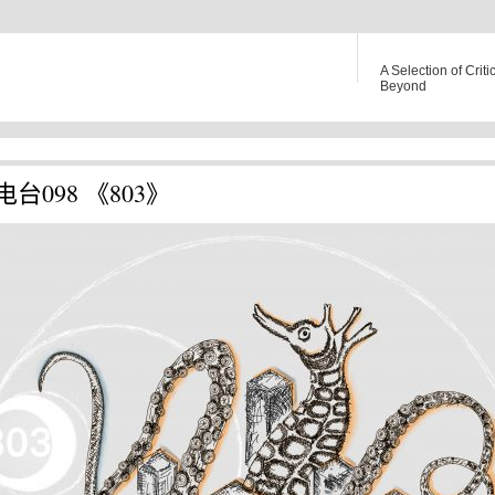
A Selection of Criti
Beyond
台098 《803》