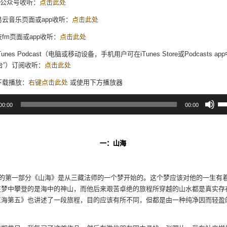
信公众号收听：
点击此处
网易云音乐页面或app收听：
点击此处
枝fm页面或app收听：
点击此处
iTunes Podcast（电脑或移动设备，手机用户可在iTunes Store或Podcasts a
台”）订阅收听：
点击此处
接下载播放：
右键点击此处
或使用下方播放器
使
00:00
00:00
用
上/
下
箭
头
一：山海
键
来
增
高
3》的第一部分《山海》是从三藏法师的一个梦开始的。这个梦应该对他的一生有
或
在梦中攀登的是海中的神山，而他后来艰苦卓绝的旅程所穿越的山水都是真实存
降
东海第五》也讲述了一段旅程，目的应该有所不同，但都是由一种纯净因而轻盈
低
。
音
量