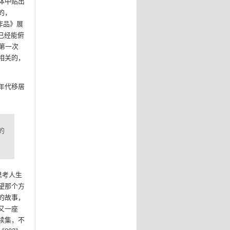
体中贴出
的，
作品》展
我已经能俯
我第一次
相关的，
十年代移居
的
思考人生
望那个方
的故事，
又一座
续集，不