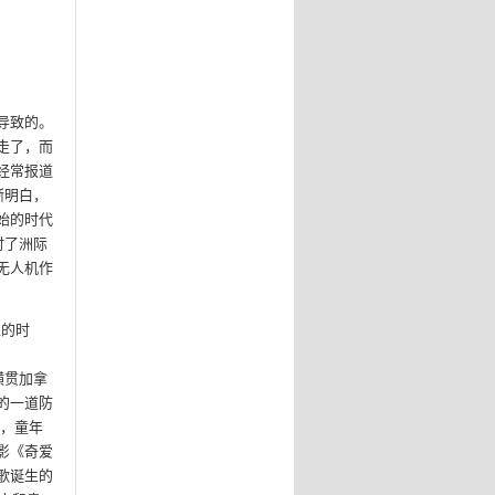
导致的。
走了，而
经常报道
渐明白，
始的时代
射了洲际
无人机作
上的时
横贯加拿
的一道防
中，童年
影《奇爱
歌诞生的