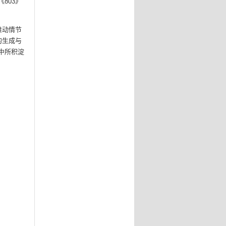
803》
推动情节
的生成与
中所积淀