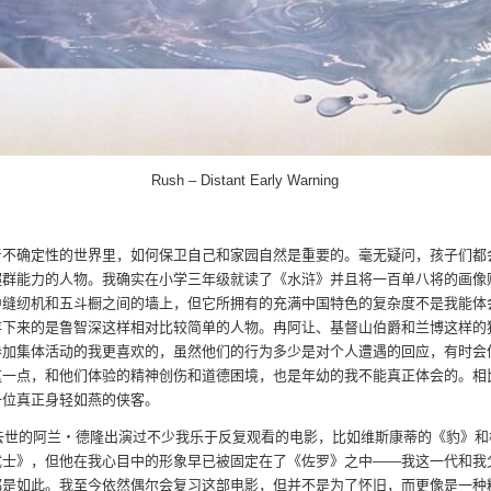
Rush – Distant Early Warning
着不确定性的世界里，如何保卫自己和家园自然是重要的。毫无疑问，孩子们都
超群能力的人物。我确实在小学三年级就读了《水浒》并且将一百单八将的画像
中缝纫机和五斗橱之间的墙上，但它所拥有的充满中国特色的复杂度不是我能体
存下来的是鲁智深这样相对比较简单的人物。冉阿让、基督山伯爵和兰博这样的
参加集体活动的我更喜欢的，虽然他们的行为多少是对个人遭遇的回应，有时会
这一点，和他们体验的精神创伤和道德困境，也是年幼的我不能真正体会的。相
一位真正身轻如燕的侠客。
年去世的阿兰・德隆出演过不少我乐于反复观看的电影，比如维斯康蒂的《豹》和
武士》，但他在我心目中的形象早已被固定在了《佐罗》之中——我这一代和我
都是如此。我至今依然偶尔会复习这部电影，但并不是为了怀旧，而更像是一种