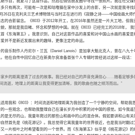
这期节目，我复习了这首作品，然后在微信朋友圈中寻找一张照片。我在社交媒
至多只有两次，可能有一次是和咕噜猫在家中沙发上的合影，另一次就是我寻找
年4月26日在克利夫兰艺术博物馆与当时正在进行的《寂静之诗——中国绘画大师
志的合影留念。《803》于2012年开工，在2016年虽然还是一片大工地，但
貌，那就是我目睹、怀念和梦想的中国。就在《803》已经完工的2018年， 
这首《东海第五》。我意识到，自己对这首作品的喜爱和对中国山水画的喜爱是
喜爱并不是新近发展出来的趣味，更像注定的命运。
的音乐制作人丹尼尔・兰瓦（Daniel Lanois）是加拿大魁北克人，曾在八九
良。他在自传中回忆自己在新奥尔良准备首张个人专辑时曾经说过这样一段话：
与家乡的距离澄清了过去的故事。我已经对自己的声音充满信心……随着足够多
间流逝，地理上的距离让我变得更加清晰，我的歌曲也随之倾泻而出。”
也适用我和《803》：时间流逝和地理距离为我创造了一个宁静的空间，帮助我
要的一些观念，也帮助我整理自己在漫长岁月中积累的对中国的感觉。如今我遥
见的是无尽的山，我童年爬过的那些山和画中的山的混合体。假如要讲和山有关
的自然首先是《桃花源记》。我总觉得它离我童年的世界很近，也是我当时翻过
开又一片枝叶之时希望看到的一个世界。而《东海第五》似乎是《桃花源记》的