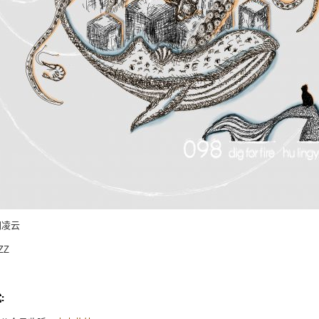
胡凌云
ZZ
: