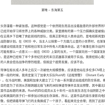
窦唯 – 东海第五
开头弥漫着一种紧张感。这种感觉是一个依然陌生而且出没着敌意的外部世界所
年已经开始学习将世界上的各种威胁分类。家里拥有的第一个压力锅确实是被偷
的在云南乡下目睹了奔赴前线的部队，但真正影响全人类命运的，是电视新闻里
大战防御计划。在《803》中，当主人公探索一个方圆几公里的小世界时，也渐
三线建设彻底改变了他和他日常生活中所有人的集体命运。这个故事在新冷战开
此可能有那么一点意义——就在《803》上架的当天，一个国家向另一个国家发
弹，是这种已经有了半个多世纪历史的末日武器首次被用于实战。我曾经担心看
了的人类会低估战争的惨烈程度，但按这个趋势发展，应该不会。
道导弹在船长成人多年之后又一次被他大规模想象，应该是他站在多伦多CN塔
那一段的时候，我肯定复习了加拿大乐队Rush的《远程预警》（Distant Early
ing）。在冷战时期，美国和加拿大建立了三个由一系列雷达站组成的防空系统，
，目的是为了侦测从苏联跨越北极飞来的洲际弹道导弹并且发出预警，其中最北
首作品标题的来源。Rush的四位成员从五十年代一出生就生活在冷战阴影之
想必和美国的孩子们一样参加过核战生存演练，所以，这首作品的音乐录影向电
致敬，但把骑着导弹飞行的主角换成了一个孩子，看起来完全合理；而到了这首