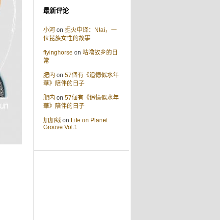
最新评论
小河
on
掘火中译：N!ai，一
位昆族女性的故事
flyinghorse
on
咕噜故乡的日
常
肥内
on
57個有《追憶似水年
華》陪伴的日子
肥内
on
57個有《追憶似水年
華》陪伴的日子
加加绒
on
Life on Planet
Groove Vol.1