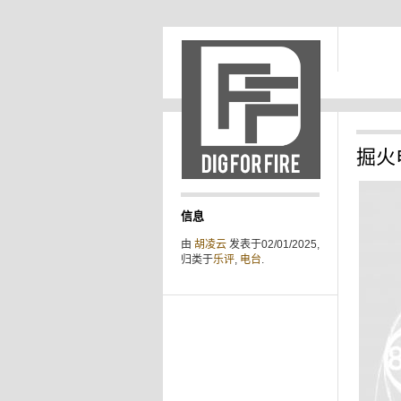
掘火电
信息
由
胡凌云
发表于02/01/2025,
归类于
乐评
,
电台
.