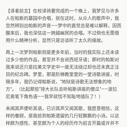
【译者前言】在校译将要完成的一个晚上，我梦见与许多
人在帕斯的墓园中合唱，就在这时，从众人的歌声中，我
忽然辨别出帕斯的声音——梦中的直觉总是难以解释，因而
醒来后，我也深信这一跨越幽冥的合唱。不过倒也无需借
用什么精神分析，显然只是访谈听了太久的缘故。
再上一次梦到帕斯则是更多年前，当时的我实际上还未读
过多少他的作品，甚至并不会说西班牙语；那时的帕斯对
我来说还只是拉美文学史中一座无法绕过却也还未真正注
目的纪念碑。梦里，那是阶梯教室里的一堂诗歌讲座，时
隔多年，我仍记得帕斯说，“地狱是诗歌无法想象的地
方”。（比起那些“排大长队去听帕斯讲座的傻瓜”——波拉
尼奥笔下角色语——我早就恬不知耻地插队了！）
未闻其声便听其语，已识其声又闻其歌，我愿意相信，这
样的眷顾，是我拾到帕斯遗留的几行轻飘飘的小诗。以这
样颇为感性、甚至颇为个人的经历作为前言开篇或许并不