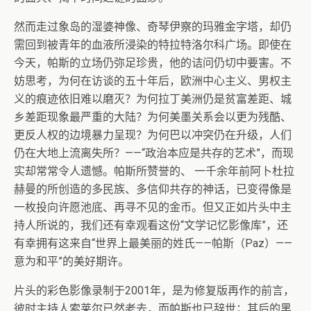
然而走过象岛的湿婆神像、奇琴伊察的玛雅金字塔，却仍
需回到被青年的血液所浸染的特拉特洛尔科广场。即使在
今天，帕斯的立场仍弥足珍贵，他的诘问仍切中要害。不
妨思考，为何在访谈的五十年后，欧洲中心主义、男权主
义的痕迹依旧难以磨灭？为何拉丁美洲仍是贫富差距、城
乡差距现象最严重的大陆？为何美墨关系会以更为残酷、
更反人权的边境暴力呈现？为何巴以冲突仍在升级，人们
仍在大地上流离失所？——“政治本应是共存的艺术”，而现
实却常常令人遗憾。帕斯所赞誉的、 一千余年前阿卜杜拉
赫曼的所创造的多民族、多信仰共存的神话，已变得像是
一枚投向许愿池底、再寻不见的金币。但又正如片头中主
持人所说的，我们还有幸观看这份“文学记忆影像库”，还
有幸拥有这来自“世界上最美丽的姓氏——帕斯（Paz）——
意为和平”的美好期许。
片头的彩色影像录制于2001年，是为修复版再作的前言，
彼时主持人索莱尔已然老去，而帕斯也已辞世；其后的黑