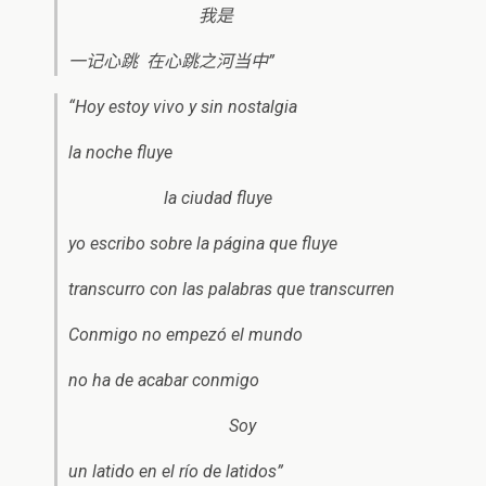
我是
一记心跳 在心跳之河当中”
“Hoy estoy vivo y sin nostalgia
la noche fluye
la ciudad fluye
yo escribo sobre la página que fluye
transcurro con las palabras que transcurren
Conmigo no empezó el mundo
no ha de acabar conmigo
Soy
un latido en el río de latidos”