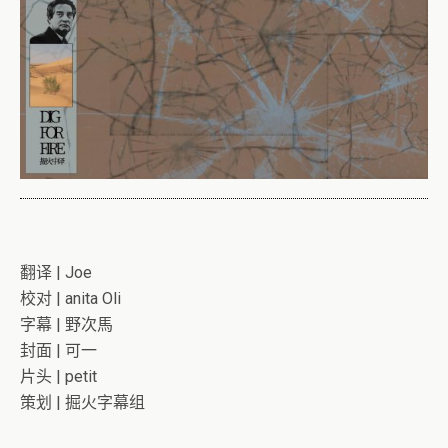
翻译 | Joe
校对 | anita Oli
字幕 | 野次馬
封面 | 可一
片头 | petit
策划 | 掘火字幕组