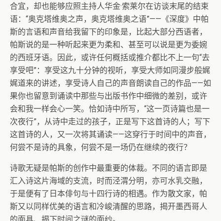
合宜，却也能够应照主持人华金·索莱尔在访谈末尾的结束
语：“奥克塔维奥之声，奥克塔维奥之语”——《深度》中帕
斯的言语和声音给我留下的印象是，比起大部分西语者，
帕斯说的是一种听起来更为柔和、甚至可以说是更为委婉
的西班牙语。因此，或许任何概括或推介都比不上一句“去
享受吧”：享受这九十分钟的视听，享受大师如同漫步般娓
娓道来的讲述，享受诗人自己的声音朗读自己的作品——如
果你也留意到诵读中那些与出版书作中细微的差别，或许
会和我一样会心一笑。恰如诗中所写，“这一页诗篇也是一
次夜行”，从诗中走过的孩子，正是写下这首诗的人；写下
这首诗的人，又一次将其诵读——这穿行于时间中的声音，
何尝不是诗的具象，何尝不是一场仍在继续的夜行？
诗歌无疑是帕斯的创作中最重要的体裁。不同的语言即是
汇入诗这片海域的支流，时而泾渭分明，亦可水乳交融，
于是便有了日本俳句与十四行诗的相遇。作为散文家，帕
斯又以同样优美的语言和冷峻清醒的思路，揭开墨西哥人
的面具、揭下时间之谜的面纱。