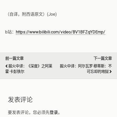
（自译，附西语原文）(Joe)
b站：
https://www.bilibili.com/video/BV1BFZqYDEmp/
前一篇文章
下一篇文章
掘火中译：《深度》之阿莱
掘火中译：阿尔瓦罗·穆蒂斯：不
霍·卡彭铁尔
可忘却的地狱
发表评论
要发表评论，您必须先
登录
。