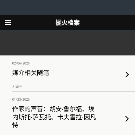
掘火档案
02/06/2026
媒介相关随笔
无回应
01/23/2026
作家的声音：胡安·鲁尔福、埃
内斯托·萨瓦托、卡夫雷拉·因凡
特