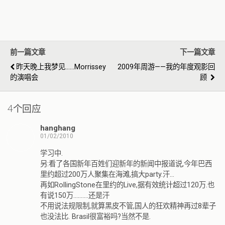
前一篇文章
下一篇文章
昨天晚上我梦见……Morrissey
2009年周游——我的年度观影回
的演唱会
顾
4个回应
hanghang
01/02/2010
学习中.
另:看了各国新年百姓们迎新年的新闻中报道说,今年巴西
里约超过200万人聚集在海滩,搞大party.汗…
再如RollingStone在里约的Live,据有效统计超过120万.也
有说150万……….还是汗
不用说法规限制,就算黑皮不管,国人的狂欢精神再过8辈子
也没法比. Brasil很富裕吗?当然不是.