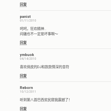
回复
panist
01/11/2010
呵呵，狂欢精神…
闷骚也不一定是坏事啊～
回复
ymbuok
04/14/2010
喜欢俏皮的DJ和款款情深的音符
回复
Reborn
10/12/2011
听到第八首巴西贫民窟我震撼了！
回复