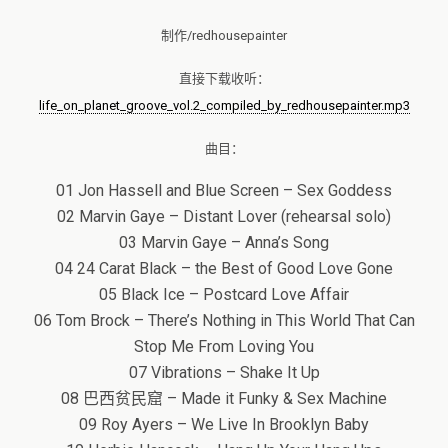
制作/redhousepainter
直接下载收听：
life_on_planet_groove_vol.2_compiled_by_redhousepainter.mp3
曲目：
01 Jon Hassell and Blue Screen – Sex Goddess
02 Marvin Gaye – Distant Lover (rehearsal solo)
03 Marvin Gaye – Anna’s Song
04 24 Carat Black – the Best of Good Love Gone
05 Black Ice – Postcard Love Affair
06 Tom Brock – There’s Nothing in This World That Can
Stop Me From Loving You
07 Vibrations – Shake It Up
08 巴西贫民窟 – Made it Funky & Sex Machine
09 Roy Ayers – We Live In Brooklyn Baby