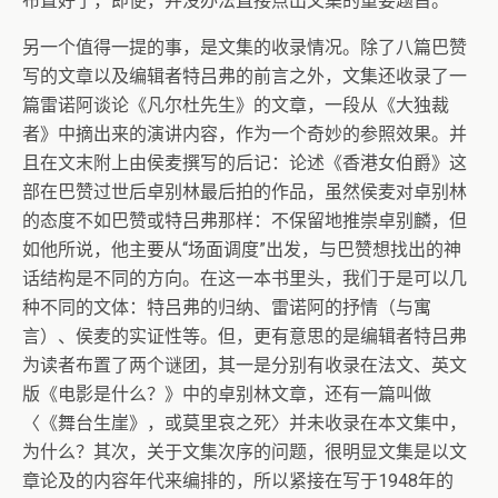
布置好了，即便，并没办法直接点出文集的重要题旨。
另一个值得一提的事，是文集的收录情况。除了八篇巴赞
写的文章以及编辑者特吕弗的前言之外，文集还收录了一
篇雷诺阿谈论《凡尔杜先生》的文章，一段从《大独裁
者》中摘出来的演讲内容，作为一个奇妙的参照效果。并
且在文末附上由侯麦撰写的后记：论述《香港女伯爵》这
部在巴赞过世后卓别林最后拍的作品，虽然侯麦对卓别林
的态度不如巴赞或特吕弗那样：不保留地推崇卓别麟，但
如他所说，他主要从“场面调度”出发，与巴赞想找出的神
话结构是不同的方向。在这一本书里头，我们于是可以几
种不同的文体：特吕弗的归纳、雷诺阿的抒情（与寓
言）、侯麦的实证性等。但，更有意思的是编辑者特吕弗
为读者布置了两个谜团，其一是分别有收录在法文、英文
版《电影是什么？》中的卓别林文章，还有一篇叫做
〈《舞台生崖》，或莫里哀之死〉并未收录在本文集中，
为什么？其次，关于文集次序的问题，很明显文集是以文
章论及的内容年代来编排的，所以紧接在写于1948年的