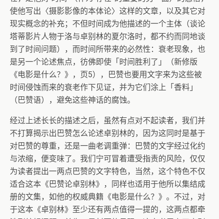
使他写出〈摄影影像的本体论〉这样的文章，以及其它对
现实概念的补充；不但时间成为他描述的一个主体（谈论
塔蒂影片人物于洛与卓别林的夏尔洛时，都不约而同地谈
到了时间问题），而时间所带来的必然性：衰老现象，也
是另一个论述焦点，彷佛即使「时间胜利了」（新修版
《电影是什么？》，页5），巴赞也要用文字来为这些被
时间侵蚀而来的衰老作下见证，并为它们涂上「香料」
（巴赞语），避免这些神话的腐蚀。
经过上述长长的描述之后，虽然有点对不起读者，我们并
不打算揭示出巴赞怎么论述卓别林的，因为这同时是基于
对巴赞的尊重，还是一曲老调重弹：巴赞的文字经过化约
与浓缩，便变味了。我们宁可冒着遭受指责的风险，仅仅
为读者提出一两点巴赞的文字特色，当然，这个特色不仅
适合这本《巴赞论卓别林》，同样也适用于他所以集结成
册的文集，如他的权威典籍《电影是什么？》。不过，对
于这本《卓别林》至少还有两点值得一提的，这两点都牵