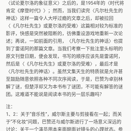
〈试论夏尔洛的象征意义〉之后的，是1954年的〈时代将
肯定《摩登时代》〉；然而，当我们读完〈凡尔杜先生的
神话〉这样一篇令人大呼过瘾的文章之后，却被拉回
〈《凡尔杜先生》或夏尔洛的受难〉这篇相对较为标准的
影评，快感是突然被阻断的，彷佛重设游戏地重新一次论
述；再说，一如前面的引用，〈凡尔杜先生的神话〉也提
到了雷诺阿的那篇文章。当我们考察一下批注里头标明的
原文刊登日期，便会发现，书写的顺序应该先是雷诺阿，
然后是〈《凡尔杜先生》或夏尔洛的受难〉，最后才是
〈凡尔杜先生的神话〉。虽然文集天生的特质就是允许甚
至鼓励随意依照各种不同次序阅读，于是，巴赞为卓别林
解了谜，但楚浮却又为本书布了谜团，不可能有解答的谜
团。这难道不能说是阅读本书的另一层乐趣吗？
注：
1、2：关于“音乐性”，威尔斯主要与剪接看在一起；而关
于“不化妆”问题，巴赞还与威尔斯进行了一场意义深远的
讨论：关于一个演员用本来面貌面对镜头的心理状态。参