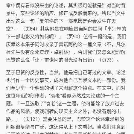
章中偶有看似没来由的论述，其实很可能就是针对当时背
景中，某些论述的响应、修正或反驳而来的。所以当文中
出现这么一句「夏尔洛的下一部电影是否会发生在天
堂？」（页84）其实他是在响应雷诺阿的提问「卓别林的
下一部电影又将如何呢？」（页90）值得一提的是，我们
庆幸这本集子同时收录了雷诺阿的这一篇文章〈不，凡尔
杜先生没有杀死查理‧卓别林〉，否则我们又怎么能理解
巴赞这么说「让‧雷诺阿的眼光没有出错」（页73）。
至于巴赞的反身性，当然，他是把自己写过的文章、论述
也当作一个历史事实，成为他自己互涉文本的一部份。我
们至少举一个明确的例子来图解这个特点。在文中，面对
这位年迈的创作者，“衰老”看似必然成为论述的一个主
题。「一旦选取了“衰老”这一主题，他可能除了放弃过去
作品的风格，使戏剧转向现实主义之外，也没有别的出
路。」（页121）需要注意的是，巴赞这个论述牵涉到的
问题很复杂与广泛，这还得从上下文看起。当我们注意到