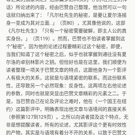
话〉所论述的内容，经由巴赞自己整理，他当然可以一句
话就归纳出来了：「凡尔杜先生的秘密，是要让夏尔洛摇
身一变成为其对立面…」（页80），尤其像他说的，这部
《凡尔杜先生》「只有一个秘密需要破解，即主人公的真
实身份。」（页119）。然而，巴赞也不怕读者掌握到这
个“秘密”，因为他的论述过程要精彩过这个秘密，即便，
当我们知道了这个秘密之后，似乎也就掌握到通往没有夏
尔洛的卓别林影片之钥。但恰好也是在这里，我们顺便为
读者整理一项关于巴赞文章的特点，这跟他身为一个影评
人有极大的关系，这就是与语境紧密的联系。而这份联系
性，还导致另一个必然现象：反身性。这两项左右他论述
的参数，同时也就是突显出巴赞文章精彩的元素之二。于
是，当巴赞自己在论及评论之难时，他在〈一个国王在纽
约〉这篇影评中，明确表现出他文章与语境间的直接关系
（参照第127到129页）。之所以向读者提及这个特点，无
非是想提醒读者，所有的论述，尤其影评这个更有时效性
的产物，其实是与语境有着分不开的关系，以致于巴赞文