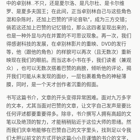
中的卓别林…不只，还是夏尔洛、是凡尔杜、是卡尔维
罗、是夏多夫国王；在此间，正当卓别林自己与这些角色
混和杂陈时，还加上巴赞的“评论音轨”，成为三方交错；
倘若这还加上巴赞的记忆错位，那么这四者呈现出来的，
也是一种外显与内在并置的不可思议现象。再一次，我们
得感谢科技的发展，在卓别林影片的重映、DVD的发行
等，他（跟他的角色）的样貌可以再次（且无数次）重新
映现在我们的眼前。而当这本小书在手，我们读者（兼观
众），也可以无数次搭着巴赞的肩膀，倾听他的评论，揭
开我们可能从未发现的面纱，一层包裹着角色的神秘薄
膜，同时，是一个天才创作者沉重的假面。
书写这篇书介，文章的开头变得异常困难。面对九万多字
的文本，尤其当面对巴赞的文章，让文字自己发声是要比
任何评述都要重要得多。除非，书介撰写人拥有高超的文
笔以及绝顶的智力，才能稍稍贴近于这位大师的思绪。然
而我们庆幸地能够在巴赞自己的文字里头，找到足以令我
们大胆以前文的方式开始这篇小小且谨慎的书介的文字，