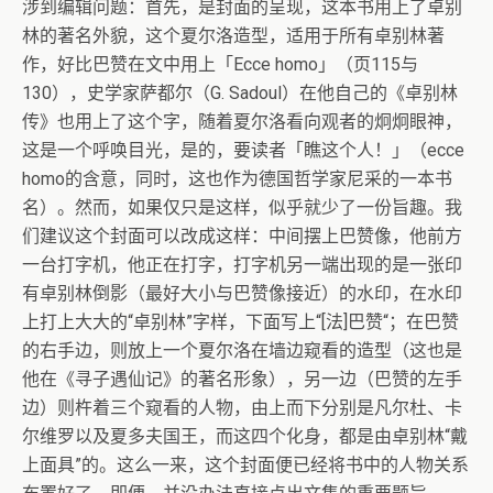
涉到编辑问题：首先，是封面的呈现，这本书用上了卓别
林的著名外貌，这个夏尔洛造型，适用于所有卓别林著
作，好比巴赞在文中用上「Ecce homo」（页115与
130），史学家萨都尔（G. Sadoul）在他自己的《卓别林
传》也用上了这个字，随着夏尔洛看向观者的炯炯眼神，
这是一个呼唤目光，是的，要读者「瞧这个人！」（ecce
homo的含意，同时，这也作为德国哲学家尼采的一本书
名）。然而，如果仅只是这样，似乎就少了一份旨趣。我
们建议这个封面可以改成这样：中间摆上巴赞像，他前方
一台打字机，他正在打字，打字机另一端出现的是一张印
有卓别林倒影（最好大小与巴赞像接近）的水印，在水印
上打上大大的“卓别林”字样，下面写上“[法]巴赞“；在巴赞
的右手边，则放上一个夏尔洛在墙边窥看的造型（这也是
他在《寻子遇仙记》的著名形象），另一边（巴赞的左手
边）则杵着三个窥看的人物，由上而下分别是凡尔杜、卡
尔维罗以及夏多夫国王，而这四个化身，都是由卓别林“戴
上面具”的。这么一来，这个封面便已经将书中的人物关系