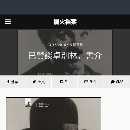
掘火档案
04/15/2014 • 没有评论
巴贊談卓別林，書介
分享
推文
Pin
邮件
SMS