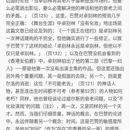
后面的论述「当卓别林将其老片子重新投放市场时，他要
么必需退出影坛，要么必需解决他的神话和他的衰老之间
的矛盾。」（页125），这里，巴赞对卓别林的预测几乎
完全正确：《舞台生涯》中卓别林「没有化妆」地出场是
这篇文章已经论及到的；《一个国王在纽约》是卓别林另
一次神话建构的不完全，但他确实进行了一些修正，以致
于巴赞下了这样的结论「卓别林永远是卓别林，但他以不
仅只是卓别林。」（页132）；以及在巴赞没机会看到的
《香港女伯爵》中，卓别林拍出了他的第二部《巴黎一妇
人》——那是他第一次没有出演主角的作品。但这里还指出
另外两个重要问题，其一是假面的去除；另一个，则是夏
尔洛的消逝：这位「不可能老去」（页121）的神话人
物，甚至连出生时间都不可考（参考第52页）的人物如何
老朽？同样，他也曾经谈论过威尔斯的衰老问题，以及“不
化妆演戏”的问题（注2），再一次，又是同样的另一个天
才。然而，当我们仔细思量，神话的概念，在巴赞的论述
中，永远伴随着另一个概念：时间。这是巴赞的敏感度所
在，是他对“时间”（作为“存在”的重要的另一面）的感悟，