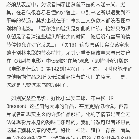
必须从表层中，为读者揭示出深藏不露的内涵意义。尤
其，在看似很容易看懂的外貌上，卓别林之所以遭受到不
平等的待遇，其实也就在于：事实上大多数人都没看懂卓
别林的电影。「夏尔洛的噱头是如此的精练，恰好只为观
众留足了看清这些噱头所必需的时间，随后没有丝毫的情
节停顿允许对它反思…」（页13）这段原话其实应该拿来
谈卓别林电影的节奏特性，尤其更重要应该拿来与巴赞曾
在〈戏剧与电影〉中谈到的“在场”观念（见特别修订版的
《电影是什么？》第142到147页），不过，同时也能理解
成他晚期作品之所以无法激起往昔的认同的原因。于是，
这就是巴赞这本书的功用了。
一如观赏某些电影，好比小津安二郎、布莱松（R.
Bresson）这些简约大师的作品，甚至更贴切地说，西部
片或者新现实主义的许多作品那样，化约了情节是完全无
法体现影片本身的韵味与乐趣的。我们当然可以简述巴赞
这些卓别林文章的特点，好比：神话、错位、存在、面具
等之类的抽象词汇。他那篇多达35页的〈凡尔杜先生的神