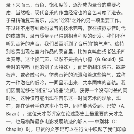
录下来而已，音色、饱和度等，逐渐成为录音的重要考
虑，当然啦，现代音乐的作曲经常也将音色考虑了进去。
于是精确复现音乐，成为“诠释”之外的另一项重要工作。
不过还不用等到数码录音的技术完善，就在模拟录音时代
的成熟期，录音质量早已得到相当程度的研发。我们不但
听到音符的声音，我们甚至听到了音乐的“换气声”。这特
别容易出现在室内作品的录音里，比如奏鸣曲或者弦乐四
重奏等。这个换气声，显然不是指古尔德（G. Gould）弹
奏时的哼唱（他的例子太特殊）；而是指翻乐谱声、踩踏
板声、或者触弓声。彷佛音符的流泄和着这些换气，或称
为一种潜在的低吟，一同呈示出来，共享同样的音轨。我
们因而能够在“制造”与“成品”之间，获得一个没有时差的同
时性。这种仅可能出现在音乐这一时间艺术的现象，现
在，却在读者手边这本小书中，同样能感受到。巴赞（A.
Bazin），这位天才影评家在论述影史上最重要的天才之
一，也是横跨最多电影发展轨迹的影人——卓别林（C.
Chaplin）时，巴赞的文字足可以在行文中唤起了我们印象