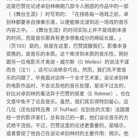
这是巴赞在论述卓别林晚期几部令人困惑的作品中的一部
（《舞台生涯》）时写到的：「在排练每一场戏之前，卓
别林都要亲自弹奏乐谱，以便能够沈浸到这一场戏的音乐
内容之中。…《舞台生涯》的时间实际上并不是戏剧本身
的时间，而是音乐那具有更多想象成分的绵延长度。」
（页105）是的，就是在这里，巴赞提醒我们，影像本身
提携的，是音乐的本质。这个牵涉到本质的音乐性，刚好
跟另一位电影天才奥逊‧威尔斯（O. Welles）的说法不谋
而合（注1），这可以说绝非巧合。然而，我们先不管音
乐的问题了，毕竟面对这样一个全才艺术家，谈论卓别林
的电影作品时，不去论及他的音乐处理，是说不过去的，
好比对卓别林的看法异于巴赞的侯麦（E. Rohmer），也在
文章中免不了论及音乐。虽然，我们其实得特别留心，这
几位（还包括特吕弗〔F. Truffaut〕在别处的文章）法国曾
经一世的影评家们，总有自己的一套，他们谈论音乐的方
式绝不流俗。不过，巴赞这里的论述更重要的，是暗示，
或者督促了他自己在谈论卓别林时的主要作用：揭示。他