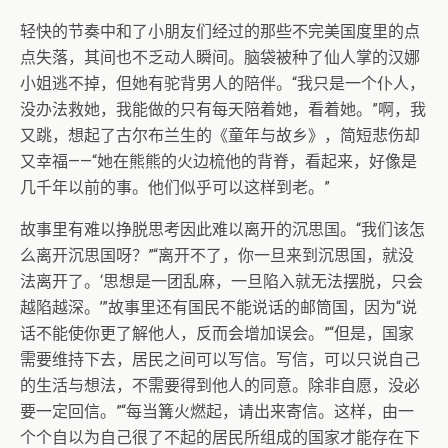
轻快的节奏中和了小朋友们经过的那些不完美国度里的点
点失落，其间也不乏动人瞬间。脑袋被种了仙人掌的汉娜
小姐逃不掉，但她有驼背男人的陪伴。“我只是一个仆人，
没办法救她，我能做的只有每天陪着她，看着她。”啊，我
又跳，想起了古尔布兰生的《童年与故乡》，简短悲伤却
又幸福——“她在熊熊的火边梳他的背脊，看起来，好像是
几千年以前的事。他们似乎可以这样到老。”
故事里有难以挣脱思考因此难以离开的沉思国。“我们该怎
么离开沉思国呀？”“离开不了，你一旦来到沉思国，就没
法离开了。‘思想是一团乱麻，一旦陷入就无法摆脱，只会
越陷越深。’”故事里还有国民不能说话的邮筒国，因为“说
话不能使你更了解他人，反而会增加误会。”“但是，国家
需要维持下去，居民之间可以写信。写信，可以只说自己
的生活与想法，不需要得到他人的同意。除非自愿，没必
要一定回信。”“每当篝火燃起，请出来寄信。这样，由一
个个自以为自己很了不起的居民所组成的国家才能存在下