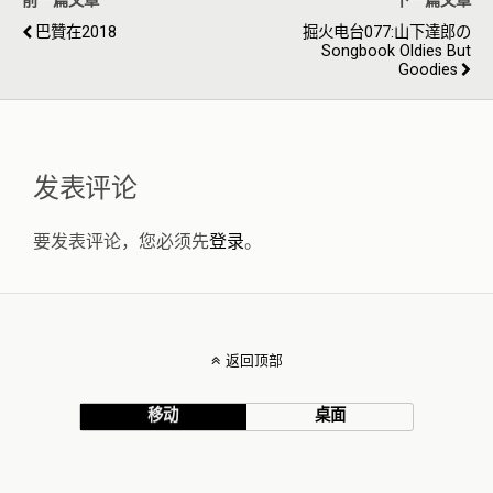
前一篇文章
下一篇文章
巴贊在2018
掘火电台077:山下達郎の
Songbook Oldies But
Goodies
发表评论
要发表评论，您必须先
登录
。
返回顶部
移动
桌面