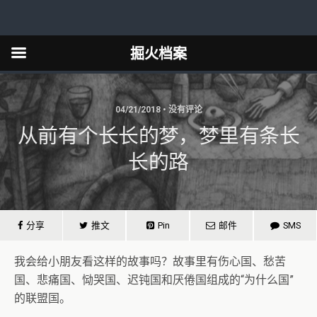
掘火档案
04/21/2018 • 没有评论
从前有个长长的梦，梦里有条长
长的路
分享
推文
Pin
邮件
SMS
我会给小朋友看这样的故事吗？故事里有伤心国、愁苦
国、悲痛国、恸哭国、迟钝国和厌倦国组成的“为什么国”
的联盟国。