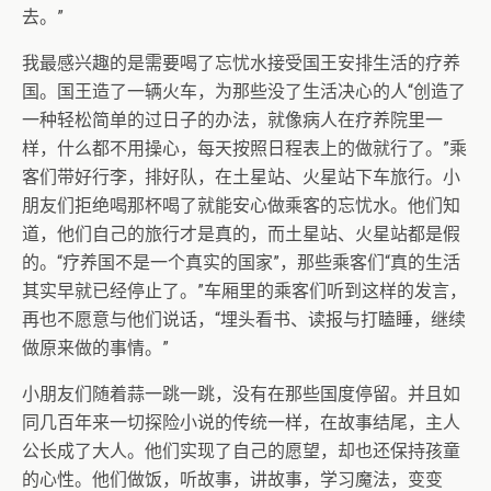
去。”
我最感兴趣的是需要喝了忘忧水接受国王安排生活的疗养
国。国王造了一辆火车，为那些没了生活决心的人“创造了
一种轻松简单的过日子的办法，就像病人在疗养院里一
样，什么都不用操心，每天按照日程表上的做就行了。”乘
客们带好行李，排好队，在土星站、火星站下车旅行。小
朋友们拒绝喝那杯喝了就能安心做乘客的忘忧水。他们知
道，他们自己的旅行才是真的，而土星站、火星站都是假
的。“疗养国不是一个真实的国家”，那些乘客们“真的生活
其实早就已经停止了。”车厢里的乘客们听到这样的发言，
再也不愿意与他们说话，“埋头看书、读报与打瞌睡，继续
做原来做的事情。”
小朋友们随着蒜一跳一跳，没有在那些国度停留。并且如
同几百年来一切探险小说的传统一样，在故事结尾，主人
公长成了大人。他们实现了自己的愿望，却也还保持孩童
的心性。他们做饭，听故事，讲故事，学习魔法，变变