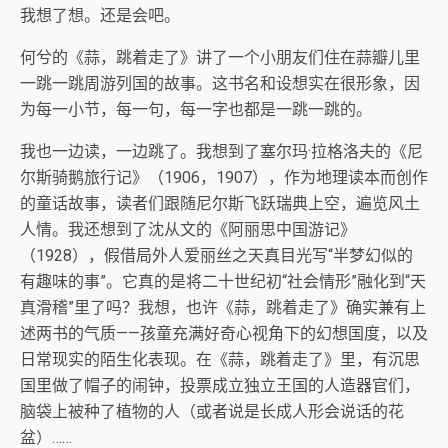
我想了想。还是会吧。
何兮的《蒜，跳着走了》讲了一个小朋友们住在蒜瓣儿里
一跳一跳周游列国的故事。这书名和设想实在很形象，因
为每一小节，每一句，每一字也都是一跳一跳的。
我也一边读，一边跳了。我想到了塞尔玛·拉格洛夫的《尼
尔斯骑鹅旅行记》（1906，1907），作为地理读本而创作
的童话故事，读者们跟随尼尔斯飞跃瑞典上空，遍览风土
人情。我还想到了沈从文的《阿丽思中国游记》
（1928），假借局外人爱丽丝之天真目光写“半梦幻似的
有趣味的事”。它真的是将二十世纪初“社会情形”融化到“天
真滑稽”里了吗？我想，也许《蒜，跳着走了》确实兼有上
述两书的气质——孩童充满好奇心视角下的幻想国度，以及
日常现实的陌生化表现。在《蒜，跳着走了》里，有沉思
国里做了帽子的闹钟，投票成立独立王国的人造器官们，
脑袋上被种了植物的人（或者说是长成人形会说话的花
盆）……