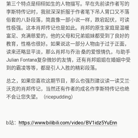
第三个特点是栩栩如生的人物描写。早在先前读作者写的
李斯特传记时，我就深深折服于作者笔下吊人胃口又不落
俗套的八卦段落，简直像一部小说一样，跌宕起伏，可读
性极强。这本肖邦传记也是如此。肖邦的原生家庭是温暖
富足、充满慈爱的，他的父母和兄弟姐妹都受到了良好的
教育，性格也很好。如果说这一部分人物由于过于正面，
读来还略显平淡，那么肖邦与乔治·桑的爱恨情仇，与助手
Julian Fontana复杂微妙的友情，还有肖邦姐姐在婚姻中受
到的霸凌等等，都是引人入胜的精彩段落。
总之，如果您喜欢这期节目，那么也强烈建议读一读艾兰·
沃克的肖邦传记，当然还有作者的成名作李斯特传记也绝
不会让您失望。（ricepudding）
b站：
https://www.bilibili.com/video/BV1idz5YuEnn