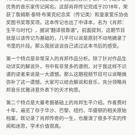
优秀的音乐家传记闻名。这部肖邦传记完成于2018年，荣
获了詹姆斯·泰特·布莱克纪念奖（传记类）和皇家爱乐协会
奖图书奖等奖项。这本传记也出了中译本，名为《肖邦：
生平与时代》，据说“翻译很靠谱”。前面提到，这期节目
就是以该传记为基础的，几乎可以说是原封不动地摘录了
书里的片段。那么我就谈谈自己读过这本书后的感受。
第一个特点是非常深入的肖邦作品分析。除了针对作品生
动详实的解说外，书中有非常多的谱例，对于我这样不识
谱的读者来说是一大遗憾。那么这期视频节目可以说略微
弥补了这一遗憾。大家可以结合解说和音乐，充分领略肖
邦音乐优雅诗意外表下的天才构思。
第二个特点是大量考据基础上的肖邦生平介绍。作者费时
十年，遍览了存于华沙、巴黎、纽约、华盛顿的相关原始
档案，既记录了肖邦传奇的一生，也厘清了很多不实的传
闻和迷思，学术价值很高。