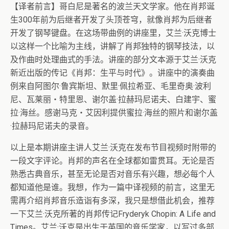
【译者前言】哥白尼是著名的波兰天文学家。他在肖邦诞
生300年前为后继者开发了头顶苍穹，就像肖邦为后继者
开发了钢琴键盘。在这场带曲例的讲座里，艾兰·沃克博士
以这样一个比喻为主线，讲解了肖邦独特的钢琴技法，以
及作曲时处理曲式的手法。讲座的部分文本源于艾兰·沃克
新近出版的传记《肖邦：生平与时代》。讲座中的演奏曲
例来自阿图尔·鲁宾斯坦、默里·佩拉希亚、毛里奇奥·波利
尼、瓦莱丽・特里恩、谢尔盖·拉赫玛尼诺夫、白建宇、蜜
拉·海丝。感谢马克・艾因利提供蜜拉·海丝的照片和谢尔盖
·拉赫玛尼诺夫的录音。
以上是本期讲座主讲人艾兰·沃克在发布节目视频时附带的
一段文字评论。肖邦的声名在全球都如雷贯耳。无论是否
熟悉古典音乐，甚至无论是否对音乐有兴趣，想必每个人
都知道他是谁。我想，作为一篇中译视频的前言，这里无
需再介绍肖邦音乐造诣有多深，我只是想借此机会，推荐
一下艾兰·沃克所著的肖邦传记Fryderyk Chopin: A Life and
Times。艾兰·沃克是出生于英国的音乐学家，以写过多部