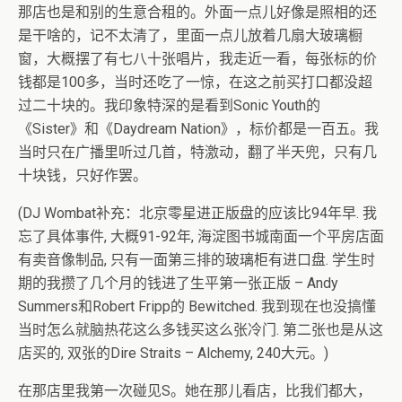
那店也是和别的生意合租的。外面一点儿好像是照相的还
是干啥的，记不太清了，里面一点儿放着几扇大玻璃橱
窗，大概摆了有七八十张唱片，我走近一看，每张标的价
钱都是100多，当时还吃了一惊，在这之前买打口都没超
过二十块的。我印象特深的是看到Sonic Youth的
《Sister》和《Daydream Nation》，标价都是一百五。我
当时只在广播里听过几首，特激动，翻了半天兜，只有几
十块钱，只好作罢。
(DJ Wombat补充：北京零星进正版盘的应该比94年早. 我
忘了具体事件, 大概91-92年, 海淀图书城南面一个平房店面
有卖音像制品, 只有一面第三排的玻璃柜有进口盘. 学生时
期的我攒了几个月的钱进了生平第一张正版 – Andy
Summers和Robert Fripp的 Bewitched. 我到现在也没搞懂
当时怎么就脑热花这么多钱买这么张冷门. 第二张也是从这
店买的, 双张的Dire Straits – Alchemy, 240大元。)
在那店里我第一次碰见S。她在那儿看店，比我们都大，