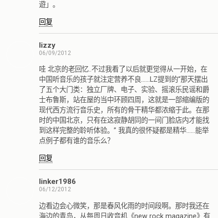
遊」。
回复
lizzy
06/09/2012
哇 北京的老回忆..不过我看了以后就更觉得从一开始，在
中国听音乐的孩子就注定营养不良……LZ提到的“那天摆出
了五个大门类：独立厂牌、电子、实验、摇滚乐民谣和爵
士布鲁斯，站在屋的当中环顾四周，这就是一部缩编版的
现代西方流行音乐史，所有的骨干精华都浓缩于此。在那
时的中国北京，只有在这寂静胡同的一间门脸店内才能找
到这样完整的聆听体验。” 我真的很怀疑都是精华……能举
点例子都有谁的音乐么？
回复
linker1986
06/12/2012
边看边会心微笑，那是春风化雨的时间段啊。那时我还在
海边的青岛，从每周日收音机《new rock magazine》有