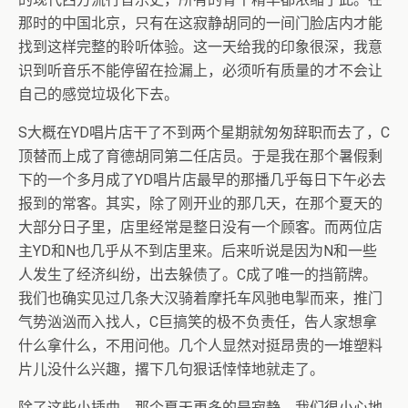
那时的中国北京，只有在这寂静胡同的一间门脸店内才能
找到这样完整的聆听体验。这一天给我的印象很深，我意
识到听音乐不能停留在捡漏上，必须听有质量的才不会让
自己的感觉垃圾化下去。
S大概在YD唱片店干了不到两个星期就匆匆辞职而去了，C
顶替而上成了育德胡同第二任店员。于是我在那个暑假剩
下的一个多月成了YD唱片店最早的那播几乎每日下午必去
报到的常客。其实，除了刚开业的那几天，在那个夏天的
大部分日子里，店里经常是整日没有一个顾客。而两位店
主YD和N也几乎从不到店里来。后来听说是因为N和一些
人发生了经济纠纷，出去躲债了。C成了唯一的挡箭牌。
我们也确实见过几条大汉骑着摩托车风驰电掣而来，推门
气势汹汹而入找人，C巨搞笑的极不负责任，告人家想拿
什么拿什么，不用问他。几个人显然对挺昂贵的一堆塑料
片儿没什么兴趣，撂下几句狠话悻悻地就走了。
除了这些小插曲，那个夏天更多的是寂静。我们很小心地