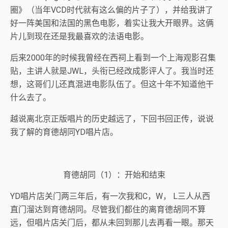
圈》（当年VCD时代就有这么偏的片子了），并给我讲了
好一阵美国和法国的黑色电影，着实让我大开眼界。这俩
片儿到现在还是我最喜欢的法语电影。
后来2000年的时候我曾经在西祠上看到一个上海观影召集
贴，主讲人就是JWL，头衔已经改成影评人了。我当时还
想，这哥们儿还真混进电影队伍了。但这十年不知道他干
什么去了。
越说离北京正版唱片的历史越远了，下回书回正传，说说
我了解的育德胡同YD唱片店。
育德胡同（1）：开始和结束
YD唱片店关门两三年后，有一次我和C，W， L三人从西
直门溜达到育德胡同。尽管我们都住的离育德胡同不算
远，但唱片店关门后，都从未回到那儿去再看一眼。那天