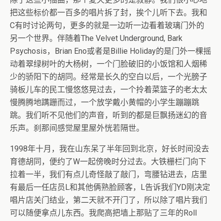
把这些标价都一百多的唱片拆了封，挨个儿听下去。我和
C有时讨论两句，更多的就是一边听一边看着玻璃门外的
另一个世界。伴随着The Velvet Underground, Bark
Psychosis，Brian Eno或者是Billie Holiday的是门外一棵摇
动着翠绿树叶的大杨树，一个门脸破旧的小饭馆和人烟稀
少的骄阳下的胡同。经常是长久的空白以后，一个光膀子
骑板儿车的民工慢悠悠晃过去，一个拎着菜篮子的老太太
慢腾腾地蹒跚而过，一个放学戴小黄帽的小学生蹦蹦跳
跳。我们听不见他们的声音，听到的都是巨飘扬迷幻的音
乐声。刹那间感觉屋里屋外恍若隔世。
1998年十月，我在山东呆了半年回到北京，好长时间没去
育德胡同，便约了W一起傍晚时分过去。大铁栅栏门向下
拉着一半，我们有点儿奇怪敲了敲门，弯腰钻进去，店里
有最后一任店员L和其他俩熟脸顾客，L告诉我们YD刚决定
唱片店关门结业，第二天就不开门了，所以除了唱片我们
可以随便拿点儿东西。我爬高把墙上那贴了三年的Roll