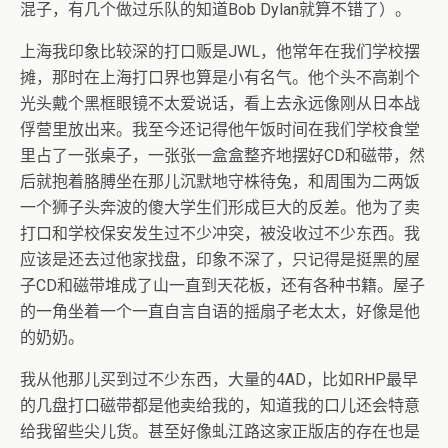
混子，有几个做过乐队的知道Bob Dylan就算不错了）。
上海我印象比较深的打口贩是JWL，他常年在我们学校摆
摊，那时在上海打口界也算是小有名气。他个头不高剃个
光头戴个黑框眼镜不太爱说话，看上去永远像刚从日本战
俘营里放出来。我至今还记得他午饭时间在我们学校食堂
里占了一张桌子，一张张一盒盒整齐地摆好CD和磁带，然
后就抱着胳膊坐在那儿沉默地守株待兔，和周围为二两饭
一个狮子头奔波的傻大学生们形成巨大的反差。他为了卖
打口和学校保安发生过不少冲突，被没收过不少东西。我
应该是还去过他家找盘，印象不深了，只记得是挺黑的屋
子CD和磁带堆成了山一直到天花板，还有各种书籍。屋子
的一角坐着一个一直自言自语的摇扇子老太太，好像是他
的奶奶。
我从他那儿买到过不少东西，大量的4AD，比如RHP最早
的几盘打口磁带都是他卖给我的，知道我的口儿还会特意
给我留些尖儿货。甚至好像虬江路这家正版店的存在也是