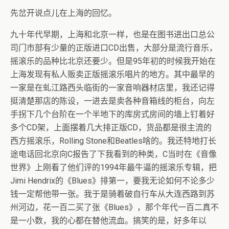
先岔开说点儿在上海的回忆。
九十年代早期，上海和北京一样，也是在图书进出口总公
司门市部有少量的正版进口CD出售，大部分是流行音乐，
摇滚乐的品种比北京还要少。但是95年初的时候我开始在
上海发现有私人贩卖正版摇滚乐唱片的地方。其中最早的
一家是在虬江路西头临街的一家音响器材店里，我还记得
挺清楚那店的陈设，一进去是卖各种音箱线的柜台，向左
手拐下几个台阶在一个半地下的库房式房间的墙上钉着好
多个CD架，上面摆着几大排正版CD，货品都是很主流的
西方摇滚乐，Rolling Stone和Beatles啥的。我还特地打长
途电话回北京向C报告了下我看到的种类，C当时在《音像
世界》上刚看了他们评的1994年最牛逼的摇滚乐专辑，把
Jimi Hendrix的《Blues》排第一，要我无论如何不论多少
钱一定帮他带一张。我于是骑着破自行车从大连西路到苏
州河边，花一百二买了张《Blues》，那个年代一百二真不
是一小数，我的心都在替他流血。搞笑的是，好多年以