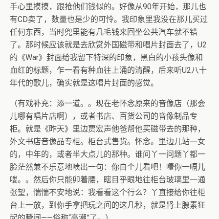
手心里摸摸，跟抢他们钱似的。好像从90年开始，那儿也
有CD卖了，数量也是少的可怜。我印象里我没在那儿买过
任何东西，当时兜里能有几毛钱来回坐公共汽车就不错
了。那时候应该就是去欣赏外国磁带和唱片封面去了，U2
的《War》封面给我留下特深的印象，黑白的小孩头像和
血红的标题，乍一看有种血往上涌的清醒，后来听U2八十
年代的歌儿，确实就是这唱片封面的感觉。
（有戏补充：添一道。。现在老怀念原来的音像店（那会
儿哪有唱片店啊），或者书店、百货公司的音像制品专
柜。就是《昨天》里边贾宏声他爸帮他买磁带去的那种，
外文书店音像品专柜。柜台式售货。怀念。里边儿站一女
的，中年的，或者半大点儿的那种。谁问丫一问题丫都一
脸茫然兼不乐意地喷出一句：你自个儿看吧！噎你一嗝儿
喽。。然后你只能卯着腰，瞎目乎眼地往柜台玻璃里一通
张望，惴惴不安地说：我看看这个行么？丫直接给你往柜
台上一放，到你手拿把玩之间的这几秒，就是肾上腺素狂
起的瞬间——俗称“高潮”了。）