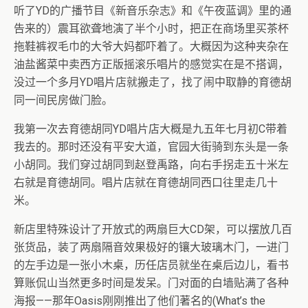
听了YD的广播节目《新音乐杂志》和《午夜蓝调》里的通
告来的）震耳欲聋地演了半个小时，把正在商场里买茶杯
拖鞋裤衩毛巾的大爷大妈都吓着了。大概因为这种夹杂在
油盐酱菜中卖西方正版摇滚乐唱片的感觉实在是不搭调，
没过一个多月YD唱片店就搬走了，找了闹中取静的育德胡
同一间民房做门脸。
我第一次去育德胡同YD唱片店大概是九五年七月初C带着
我去的。那时还没有平安大道，官园大街骑到东头是一条
小胡同。我们穿过胡同到赵登禹路，向右手拐走五十米左
右就是育德胡同。唱片店就在育德胡同西口往里走几十
米。
新店里特殊设计了开放式的两扇巨大CD架，可以摆放几百
张货品，装了两扇隔音效果极好的镶大玻璃木门，一进门
的左手边是一张小木桌，历任店员就坐在桌后边儿，看书
算账侃山当然更多时间是发呆。门对面的白墙贴满了各种
海报——那年Oasis刚刚推出了他们著名的(What’s the