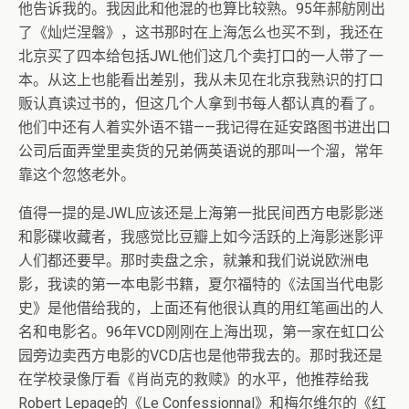
他告诉我的。我因此和他混的也算比较熟。95年郝舫刚出
了《灿烂涅磐》，这书那时在上海怎么也买不到，我还在
北京买了四本给包括JWL他们这几个卖打口的一人带了一
本。从这上也能看出差别，我从未见在北京我熟识的打口
贩认真读过书的，但这几个人拿到书每人都认真的看了。
他们中还有人着实外语不错——我记得在延安路图书进出口
公司后面弄堂里卖货的兄弟俩英语说的那叫一个溜，常年
靠这个忽悠老外。
值得一提的是JWL应该还是上海第一批民间西方电影影迷
和影碟收藏者，我感觉比豆瓣上如今活跃的上海影迷影评
人们都还要早。那时卖盘之余，就兼和我们说说欧洲电
影，我读的第一本电影书籍，夏尔福特的《法国当代电影
史》是他借给我的，上面还有他很认真的用红笔画出的人
名和电影名。96年VCD刚刚在上海出现，第一家在虹口公
园旁边卖西方电影的VCD店也是他带我去的。那时我还是
在学校录像厅看《肖尚克的救赎》的水平，他推荐给我
Robert Lepage的《Le Confessionnal》和梅尔维尔的《红