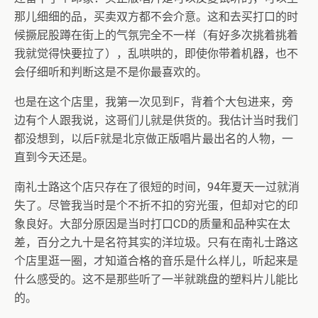
那儿细细的品，买卖双方都不会介意。这和去买打口的时
候撅屁股蹲在街上的气氛完全不一样（有好多次挑着挑着
我就觉得快要拉了），乱哄哄的，即使你带着机器，也不
会仔细听和判断这是不是你最喜欢的。
也是在这个店里，我第一次见到F，背着个大包进来，旁
边有个人跟我说，这哥们儿就是供货的。我估计当时我们
都没想到，以后F就是北京做正版唱片最出名的人物，一
直到今天还是。
南礼士路这个店只存在了很短的时间，94年夏天一过就消
失了。尽管我当时是个不折不扣的穷光蛋，但却对它的印
象良好。大部分原因是当时打口CD的质量和品种实在太
差，百分之九十是名符其实的洋垃圾。只有在南礼士路这
个店里逛一圈，才知道合格的音乐是什么样儿，听起来是
什么感受的。这不是那些听了一半就跳盘的塑料片儿能比
的。