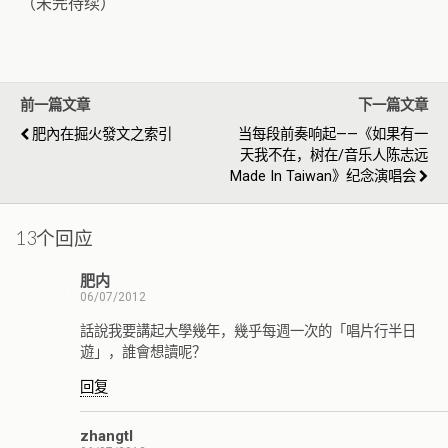
（未完待续）
前一篇文章
下一篇文章
肥內在掘火發文之索引
当每段前奏响起——《如果有一
天我不在，树在/音乐人陈志远
Made In Taiwan》纪念演唱会
13个回应
肥内
06/07/2012
話說我要講起大學幾年，幾乎每週一次的「唱片行半日
遊」，誰會想讀呢？
回复
zhangtl