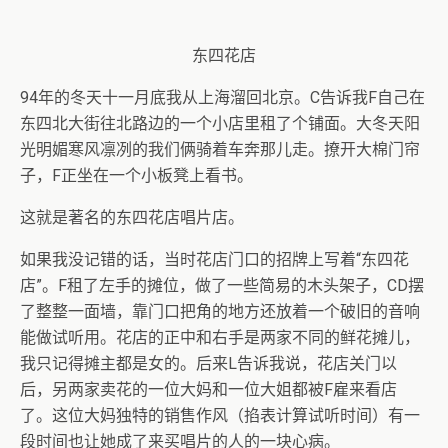
东四花店
94年的冬天十一月底我从上海溜回北京。C告诉我F自己在
东四北大街往北路边的一个小店里租了个铺面。大冬天阳
光明媚寒风凛冽的我们俩骑着车奔那儿走。撩开大棉门帘
子，F正坐在一个小板凳上看书。
这就是著名的东四花店唱片店。
如果我没记错的话，当时花店门口的招牌上写着“东四花
店”。F租了左手的摊位，做了一些简易的木头架子，CD摆
了整整一面墙，靠门口把角的地方还放着一个破旧的音响
能做试听用。花店的正中和右手是两家不同的鲜花摊儿，
我只记得摊主都是女的。后来L告诉我说，花店关门以
后，另两家卖花的一位大妈和一位大姐都被F雇来看店
了。这位大妈独特的销售作风（掐表计算试听时间）有一
段时间也让她成了来买唱片的人的一块心病。