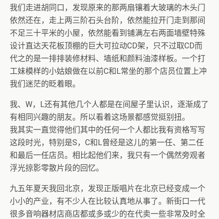
我们走进胡同口，发现原来的那两扇镶着大玻璃的木头门
依然还在，走上两三阶石头台阶，依然能拉开门走到那间
不足三十平米的小屋，依然能看到铺满左右两面墙壁特殊
设计直达天花板顶棚的巨大可拉动CD架，只不过取CD而
代之的是一排排装修材料、墙纸和颜料油漆样板。一个打
工妹模样的小姑娘做在以前C和L常坐的那个店员位置上冲
我们迷茫的眨着眼。
我、W，L还有其他几个人都是在间屋子里认识，逐渐成了
有相同兴趣的朋友。所以看着这场景都感觉挺别扭。
我其实一直觉得他们其中的任何一个人都比我有资格写写
这段时光，特别是S，C和L曾经是这儿的第一任、第二任
和最后一任店员。相比起他们来，我只有一个偶然旁观者
浮光掠影零散片段的回忆。
九五年夏天我回北京，发现正版唱片在北京已经变成一个
小小的产业，有不少人在比较认真地从事了。新街口一代
很多音响器材店商店都或多或少的在代卖一些非常及时全