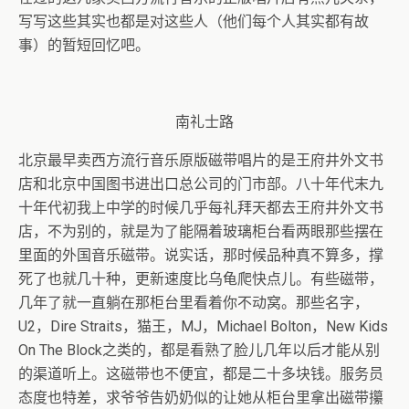
写写这些其实也都是对这些人（他们每个人其实都有故
事）的暂短回忆吧。
南礼士路
北京最早卖西方流行音乐原版磁带唱片的是王府井外文书
店和北京中国图书进出口总公司的门市部。八十年代末九
十年代初我上中学的时候几乎每礼拜天都去王府井外文书
店，不为别的，就是为了能隔着玻璃柜台看两眼那些摆在
里面的外国音乐磁带。说实话，那时候品种真不算多，撑
死了也就几十种，更新速度比乌龟爬快点儿。有些磁带，
几年了就一直躺在那柜台里看着你不动窝。那些名字，
U2，Dire Straits，猫王，MJ，Michael Bolton，New Kids
On The Block之类的，都是看熟了脸儿几年以后才能从别
的渠道听上。这磁带也不便宜，都是二十多块钱。服务员
态度也特差，求爷爷告奶奶似的让她从柜台里拿出磁带攥