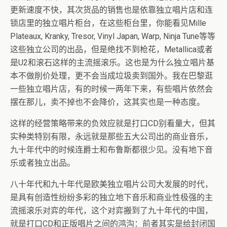
更新速度不快，其次货品的销售也是依靠独立唱片店和连
锁店里的独立唱片柜台，在这些柜台里，你能看见Mille
Plateaux, Kranky, Tresor, Vinyl Japan, Warp, Ninja Tune等等
这些独立公司的出品，但是绝找不到枪花，Metallica或者
是U2和滚石这样的主流摇滚乐。这也是为什么独立唱片基
本不做削价处理，更不会当成垃圾卖到国外。我在巴黎逛
一些独立唱片店，有的时候一两年下来，有些唱片依然会
摆在那儿，卖不掉也不会降价，这其实也是一种态度。
这样的经营策略带来的负效应就是打口CD别看量大，但其
实种类特别有限，永远就是那些五大公司出的商业音乐，
九十年代中的时候连爵士和布鲁斯都很少见。没有地下音
乐或者独立出品。
八十年代和九十年代是欧美独立唱片公司大发展的时代，
是具有创造性纷纷多彩的独立地下音乐和商业性极强的主
流摇滚乐对弈的年代，这个对弈搬到了九十年代的中国，
就是打口CD和正版唱片之间的鸿沟：前者其实是给封闭国