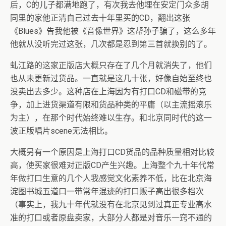
后，C的儿子都满地跑了，有次我去他埋在安定门众多胡
同里的家他正清自己过去十年里买的CD，翻出这张
《Blues》告我他被《音像世界》这帮孙子骗了，这么多年
他就从没听完过这张，几次都是忍到第三首就换别的了。
虬江路的这家正版店大概只存在了几个月就消失了，他们
也从未更新过货品。一直就是这几十张，好像自始至终也
没卖出去多少。这种店在上海因为有打口CD和磁带的竞
争，加上进货渠道有限和货品种类的平庸（以主流摇滚乐
为主），在那个时代始终难以生存。和北京同时代的这一
波正版唱片scene无法相比。
大概另有一个原因是上海打口CD货品的品种质量相对比较
高，使买家很难对正版CD产生兴趣。上海整个九十年代常
年做打口生意的几个人我感觉文化素养不低，比在北京海
淀图书城五道口一带常年混迹的打口贩子高出很多档次
（事实上，我九十年代就没有在北京见到过真正专业高水
准的打口或者原盘卖家，大部分人都是对音乐一窍不通的