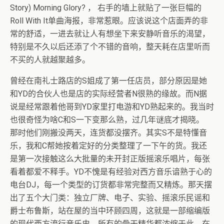
Story) Morning Glory? ， 右手的墙上就贴了一张巨幅的
Roll With It单曲海报，非常惹眼。应该说这个店面弄的非
常的舒适，一进去就让人有想坐下来安静听音乐的渴望，
特别是不久以后还添了个不错的音响，整天耗在店里听而
不买的人就越聚越多。
曾经在南礼士路店的S姐成了第一任店员，部分原因是她
和YD的合伙人也是店的实际经营者N很熟的缘故。而N据
说是经常跟着他哥到YD家里打电游和YD熟起来的。我当时
也很奇怪为啥C和S一下变那么熟，过几年谜底才揭晓。
那时他们刚搬没两天，连货都没摆齐。其实S不是特懂音
乐，我和C帮她按着定好的分类整理了一下午的货。我还
是第一次接触这么大批量的未开封正版摇滚乐唱片，每张
看着都爱不释手。YD不愧是有经验对西方音乐谙熟于心的
电台DJ，每一个类型的订货都非常完整而又精炼。那天摆
出了五个大门类：独立厂牌、电子、实验、摇滚乐民谣和
爵士布鲁斯，站在屋的当中环顾四周，这就是一部缩编版
的现代西方流行音乐史，所有的骨干精华都浓缩于此。在