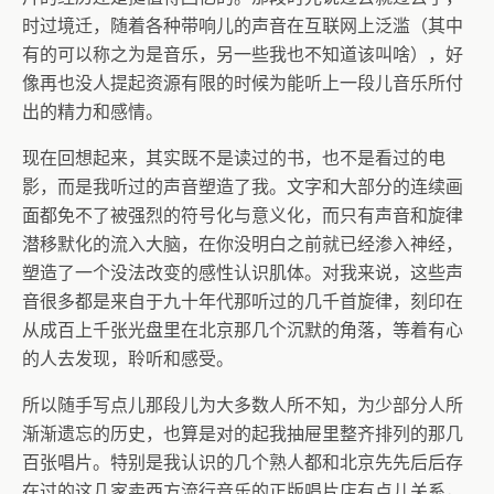
时过境迁，随着各种带响儿的声音在互联网上泛滥（其中
有的可以称之为是音乐，另一些我也不知道该叫啥），好
像再也没人提起资源有限的时候为能听上一段儿音乐所付
出的精力和感情。
现在回想起来，其实既不是读过的书，也不是看过的电
影，而是我听过的声音塑造了我。文字和大部分的连续画
面都免不了被强烈的符号化与意义化，而只有声音和旋律
潜移默化的流入大脑，在你没明白之前就已经渗入神经，
塑造了一个没法改变的感性认识肌体。对我来说，这些声
音很多都是来自于九十年代那听过的几千首旋律，刻印在
从成百上千张光盘里在北京那几个沉默的角落，等着有心
的人去发现，聆听和感受。
所以随手写点儿那段儿为大多数人所不知，为少部分人所
渐渐遗忘的历史，也算是对的起我抽屉里整齐排列的那几
百张唱片。特别是我认识的几个熟人都和北京先先后后存
在过的这几家卖西方流行音乐的正版唱片店有点儿关系，