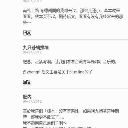
06/07/2012
南礼士路 育德胡同的我都去过，那会儿还小，基本就是
看看，根本买不起。期待后文，看看有没有我经常去的那
些～
回复
九只苍蝇撞墙
06/07/2012
肥总，赶紧写啊。让我们看看台湾青年是咋听音乐的。
@zhangtl 后文主要是关于blue line的了
回复
肥内
06/07/2012
基於我這個「樣本」沒有普遍性，如果阿九抱著這種期
待，那我更不敢寫了……
我不能用自己當例子啊～