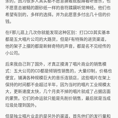
余的，因为很多人其实都不愿意撅着屁股蹲着听音乐，也
不愿意总被糙的跟砂纸一样的音符蹂躏听觉神经。他们也
希望有别的，多样的选择。并为此愿意多付出几十倍的价
钱。
在F那儿逛上几次你就能发现这种区别：打口CD其实基本
都是五大唱片公司的大路货，但是F有特殊的进货渠道，
他的架子上摆的都是新鲜奇特的声音，都是名不见经传的
小公司。
后来我自己到了国外，才真正摸清了唱片商业的销售模
式：五大公司的CD都是倾销性销售的，大量印制，价格也
便宜，铺满各种规模巨大的音乐连锁店，这些唱片在架上
保持的时间都不会超过半年，因为当时的唱片工业规模太
大，更新速度太快，几个月卖不掉的唱片就成了占据店面
的累赘。它们的命运就只能是先削价销售，最后就是当成
垃圾处理到国外。
但是独立唱片业走的是另外的渠道，首先他们的发行量和