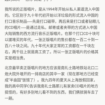
我所说的正版唱片，是从1994年开始从私人渠道流入中国
的。它区别于九十年代初开始以洋垃圾的形式流入中国的
打口音乐制品──先是打口磁带，再后来是打口或者钻眼儿
的CD唱片──是通过走私，邮寄或者夹带的方式进入中国
大陆销售的西方流行音乐正版唱片。在那个打口CD十块可
以搓堆买的年代，一张正版唱片的售价都在一百二十到一
百八十块之间。九十年代大家正常的工资都在一千块左
右，两千往上就是高工资了。所以一张正版唱片的价格其
实是相当贵。
北京最早卖正版唱片的地方应该是南礼士路地铁站北口二
炮大院外墙开的一排商店的其中一家（现在那地方已经变
成“半亩园”饭馆了）。我九四年的夏天从上海放假回家，
我的高中同学C告诉我南礼士路那儿有家卖CD唱片的地方
挺怪的，有好多别地儿看不到的东西，我们俩就骑车去了
一趟。