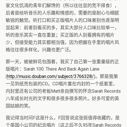
家文化饥渴的青年们解馋的（所以往往显的荒不择食），
后者是给听音乐的人乐趣和情感的，需要的是耐心与细腻
敏锐的触觉。听打口和买正版唱片人的口味差别也逐渐明
显起来：前者别看买的多，其实大部分人口味比较单一，
听的音乐其实一直在重复；买正版的人别看拥有的唱片
少，但接受能力其实都相当强，因为把握在手里的唱片风
格往往很多样化，兴趣也更广泛。
那一天，被被鲜花包围着，我买了自己第一张重量级的正
版唱片：Sarah 100: There And Back Again Lane
(
http://music.douban.com/subject/3766328/
)。那是我第
一见到纸壳包装的CD。CD唱片塞在内封的一个纸套里，
内封里还有公司的老板Matt亲自撰写的怀念Sarah Records
八年成长时光的文字和很多很多很多照片。好多可爱的英
国姑娘的笑。
我记得当时问F这是什么，F回答说这张挺值得收藏的，是
个英国小公司的纪念唱片（这之后不久95年Sarah Records