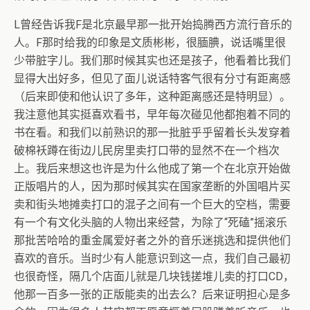
L曾经告诉我F是北京最早那一批开始捣腾西方流行音乐的
人。F那时给我的印象是文质彬彬，很腼腆，说话嘴里很
少带脏字儿。我们那时候其实也还是孩子，他看着比我们
显得大出好多，但见了面儿说话特客气很有分寸有距离感
（后来即使和他认识了多年，这种距离感还是特明显）。
我注意他其实挺喜欢看书，早年每次碰见他都抱着不同的
书在看。和我们以前熟识的那一批脏乎乎留着长头发穿着
破棉袄蹲在街边儿民房里卖打口带的显然不在一个档次
上。我后来想这也许是为什么他成了第一个在北京开始做
正版唱片的人，因为那时候其实在国家垄断的外国唱片买
卖和街头地摊卖打口的混子之间有一个巨大的空档，需要
有一个有文化头脑的人物出来经营，为除了“死磕”摇滚乐
那批苦哈哈的重金属爱好者之外的音乐迷挑选和提供他们
喜欢的音乐。当时少有人能意识到这一点，我们自己最初
也很奇怪，隔几个店面儿就是几块钱搓堆儿卖的打口CD，
他那一百多一张的正版能卖的出去么？后来证明担心是多