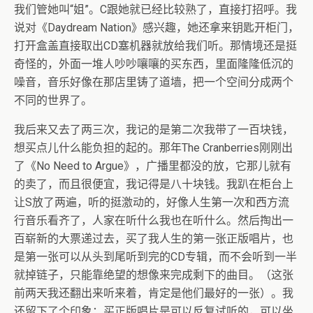
我们管她叫“姐”。C跟她就已经比较熟了，直接打招呼。我
说对《Daydream Nation》感兴趣，她还拿来钥匙开柜门，
打开盒盖直接取出CD塞机器就放给我们听。那情境还是挺
奇怪的，外面一堆人吵吵嚷嚷的买东西，里面隆隆低沉的
噪音，音乐好像在那店里铸了道墙，把一个空间分成两个
不同的世界了。
我后来又去了两三次，我记的是第二次我带了一百块钱，
想买点儿什么能负担的起的。那年The Cranberries刚刚出
了《No Need to Argue》，广播里都没的放，它那儿就有
的卖了，而且很便宜，我记得是八十块钱。我趴在柜台上
让S放了两遍，听的挺激动的，好像人生第一次和西方流
行音乐看齐了，人家在听什么我也在听什么。然后掏出一
百崭新的大票递过去，买了我人生的第一张正版唱片，也
是第一张可以从头到尾听到完的CD专辑，而不会听到一半
就掉链子，只能靠绝望的想像来完成剩下的曲目。（这张
前两天我还翻出来听来着，肯定是他们最好的一张）。我
还留下了个印象：买正版唱片是可以反复试听的，可以坐