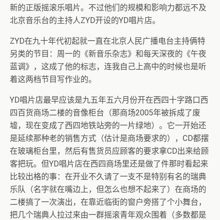
新的正版摇滚乐唱片。不过他们的规模和影响力都远不及
北京音乐台的主持人ZYD开设的YD唱片店。
ZYD在九十年代初起就一直在北京人民广播电台主持俩特
另类的节目：周一的《新音乐杂志》和每天深夜的《午夜
蓝调》，这成了他的标志，连我自己上高中的时候也是听
着这两档节目写作业的。
YD唱片店最早应该是九五年五六月份开在西四十字路口西
四百货商场二楼的音像柜台（那商场2005年被拆成了废
墟，现在变成了西四地铁站旁的一片绿地）。它一开始还
是延续那种老的销售方式（估计是商场要求的），CD都摆
在玻璃柜台里，然后有售货员应顾客的要求拿CD出来给顾
客把玩。但YD唱片店在西四商场里还是做了件那时看起来
比较出格的事：在开业不久请了一支不是特别有名的瑞典
乐队（名字就在嘴边上，但怎么也想不起来了）在商场的
二楼搞了一次演出，在靠近临街的窗户旁搭了个小舞台，
把几个瑞典人拉过来由一群摇滚青年观众围着（多数都是