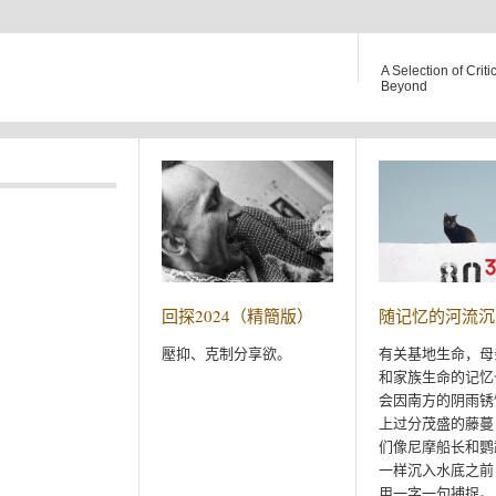
A Selection of Criti
Beyond
回探2024（精簡版）
随记忆的河流沉
壓抑、克制分享欲。
有关基地生命，母
和家族生命的记忆
会因南方的阴雨锈
上过分茂盛的藤蔓
们像尼摩船长和鹦
一样沉入水底之前
用一字一句捕捉。