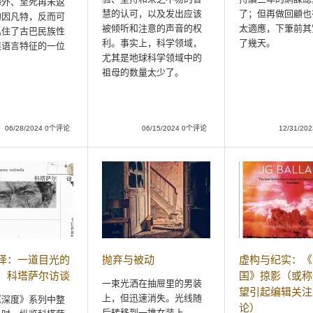
海外、至死再未返
慧的认可，以及发出应该
了；但再做回顧也
的因凡特，反而可
被倾听和注意的声音的权
太適應，下筆前其
抓住了古巴民族性
利。事实上，科学领域，
了幾天。
族语言特征的一位
尤其是地球科学领域中的
祖母的数量太少了。
06/28/2024 0个评论
06/15/2024 0个评论
12/31/2
译：一道目光的
抛弃与被动
虚构与纪实：《
：科塔萨尔访谈
国》掠影（或称
一束光洒在抽屉里的男装
望引起编辑关注
上，但迅速消失。光线随
《深度》系列中整
论）
后转移到一堆女装上——