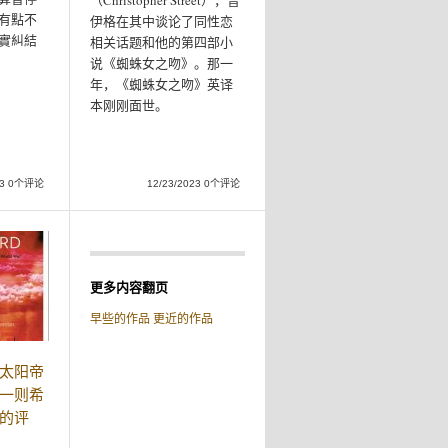
（Christopher Street），普
有點不
伊格在其中谈论了同性恋
實糾結
相关话题和他的第四部小
说《蜘蛛女之吻》。那一
年，《蜘蛛女之吻》英译
本刚刚面世。
023 0个评论
12/23/2023 0个评论
更多内容翻页
早些的作品
更近的作品
太阳帝
一则希
的评