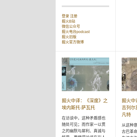
登录
注册
掘火B站
微信公众号
掘火电台podcast
掘火旧版
掘火官方微博
掘火中译：《深度》之
掘火中
埃内斯托·萨瓦托
吉列尔
凡特
在访谈中，这种矛盾感也
随处可见；而作家一以贯
从这种
之的幽默与犀利、真诚与
古巴革