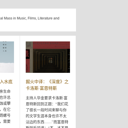
cal Mass in Music, Films, Literature and
入水底
掘火中译：《深度》之
卡洛斯·富恩特斯
亲生命
也许总
主持人华金要求卡洛斯·富
蚀或攀
恩特斯回到正题：“我们花
，在它
了很长一段时间来聊与你
鹉螺号
的文学生涯本身也许不太
，需要
沾边的东西……”而富恩特
斯则反驳道：“不，才不是