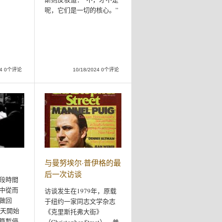
呢，它们是一切的核心。”
024 0个评论
10/18/2024 0个评论
3
与曼努埃尔·普伊格的最
后一次访谈
段時間
中從而
访谈发生在1979年，原载
做回
于纽约一家同志文学杂志
夏天開始
《克里斯托弗大街》
算暫停