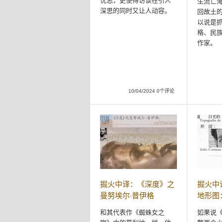
忧思，更使得访谈在引人
生流亡
深思的同时又让人动容。
回故土
以说是
格、民
作家。
10/04/2024 0个评论
掘火中译：《深度》之
掘火中
曼努埃尔·普伊格
地形图
和其代表作《蜘蛛女之
如果说