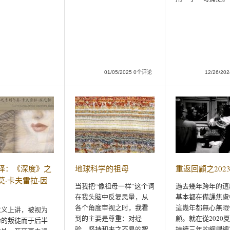
01/05/2025 0个评论
12/26/2
译：《深度》之
地球科学的祖母
重返回顧之202
莫·卡夫雷拉·因
当我把“像祖母一样”这个词
過去幾年跨年的這
在我头脑中反复思量，从
基本都在備課焦慮
各个角度审视之时，我看
這幾年都無心無暇
意义上讲，被视为
到的主要是尊重：对经
顧。就在從2020
命的叛徒而于后半
验、坚持和来之不易的智
持續三年的網課總