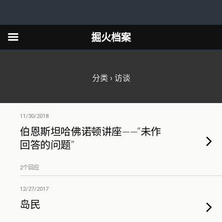
掘火档案
分类 ›
访谈
11/30/2018
伯恩斯坦哈佛诺顿讲座——“未作
回答的问题”
2个回应
12/27/2017
岛民